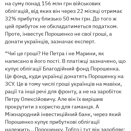
на суму понад 156 млн грн військових
облігацій, від яких він через 22 місяці отримає
32% прибутку близько 50 млн грн. До того ж
цей прибуток не обкладатиметься податком.
Проте, інвестує Порошенко не свої гроші, а
донати українців, зазначає експерт.
“Чиї це гроші? Не Петра і не Марини, як
написано в його пості. В платіжці зазначено, що
купує облігації Благодійний фонд Порошенка.
Це фонд, куди українці донатять Порошенку на
ЗСУ. Це в тому числі гроші українців на мавіки,
рації та інші речі для фронту, а не на заробіток
Петру Олексійовичу. Але він їх вирішив
прокрутити з користю для гаманця. А
Міжнародний інвестиційний банк, через який
Порошенко купує прибуткові облігації
належить… Порошенку. Тобто і тут він заробляє: