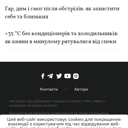
Гар, дим і смог після обстрілів: як захистити
себе та близьких
+35 °C без кондиціонерів та холодильників:
як кияни в минулому рятувалися від спеки
Контакти
Автори
Матеріали під рубриками «Новини компанії», «PR» і «Факт»
розміщені на правах реклами
Використання матеріалів дозволяється за умови розміщення
активного гіперпосилання на KP.UA в першому абзаці.
Цей веб-сайт використовує cookies для покращення
взаємодії з користувачем під час відвідування веб-
© ТОВ «ЮЛАВ МЕДІА» 2026. Всі права захищені.