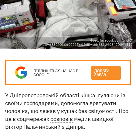
Фото: facebook.com/photo?
fbid=6832903060091560&set=pcb.6832903470091519
ПІДПИШІТЬСЯ НА НАС В
ДОДАТИ
GOOGLE
ЗАРАЗ
У Дніпропетровській області
кішка
, гуляючи із
своїми господарями, допомогла врятувати
чоловіка, що лежав у кущах без свідомості. Про
це в соцмережах
розповів
медик швидкої
Віктор Пальчинський з Дніпра.