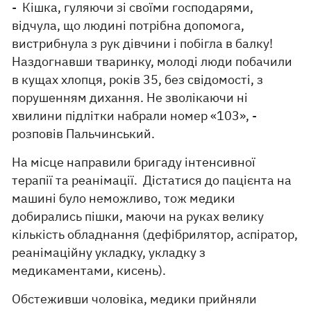
- Кішка, гуляючи зі своїми господарями,
відчула, що людині потрібна допомога,
вистрибнула з рук дівчини і побігла в балку!
Наздогнавши тваринку, молоді люди побачили
в кущах хлопця, років 35, без свідомості, з
порушенням дихання. Не зволікаючи ні
хвилини підлітки набрали номер «103», -
розповів Пальчинський.
На місце направили бригаду інтенсивної
терапії та реанімації. Дістатися до пацієнта на
машині було неможливо, тож медики
добирались пішки, маючи на руках велику
кількість обладнання (дефібрилятор, аспіратор,
реанімаційну укладку, укладку з
медикаментами, кисень).
Обстеживши чоловіка, медики прийняли