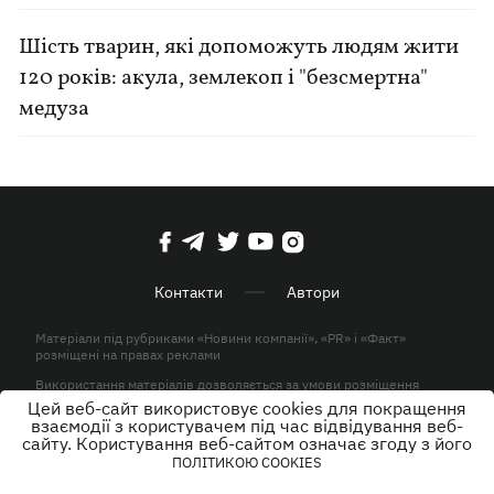
Шість тварин, які допоможуть людям жити
120 років: акула, землекоп і "безсмертна"
медуза
Контакти
Автори
Матеріали під рубриками «Новини компанії», «PR» і «Факт»
розміщені на правах реклами
Використання матеріалів дозволяється за умови розміщення
активного гіперпосилання на KP.UA в першому абзаці.
Цей веб-сайт використовує cookies для покращення
взаємодії з користувачем під час відвідування веб-
© ТОВ «ЮЛАВ МЕДІА» 2026. Всі права захищені.
сайту. Користування веб-сайтом означає згоду з його
ПОЛІТИКОЮ COOKIES
Дизайн