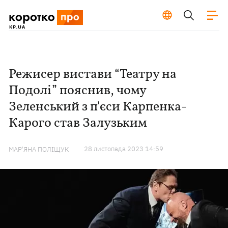
Режисер вистави “Театру на
Подолі” пояснив, чому
Зеленський з п'єси Карпенка-
Карого став Залузьким
28 листопада 2023 14:59
МАР'ЯНА ПОЛІЩУК