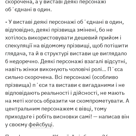
скорочена, а у виставі деякі персонажі
обʼєднані в один.
- У виставі деякі персонажі обʼєднані в один,
відповідно, деякі прізвища змінені, бо не
хотілось використовувати дешевий прийом і
спекуляції на відомому прізвищі, щоб потішити
глядача, та й в структурі вистави це виглядало
б недоречно. Деякі персонажі взагалі відсутні,
навіть жінки виконують чоловічі ролі… Пʼєса
сильно скорочена. Всі персонажі (особливо
прізвища) пʼєси та вистави є вигаданими і не
відповідають реальності і дійсності, не мають
на меті когось образити чи скомпрометувати. А
центральним персонажем є вівці, тому
приходьте і робіть висновки самі! — написав він
у своєму
фейсбуці
.