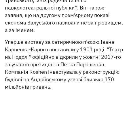
Уривського, їхніх родичів та іншої
навколотеатральної публіки”. Він також
заявив, що на другому прем'єрному показі
економа Залуського називали не за прізвищем,
а за іменем.
Уперше виставу за сатиричною п'єсою Івана
Карпенка-Карого поставили у 1901 році. "Театр
на Подолі" офіційно відкрили у жовтні 2017-го
за участю президента Петра Порошенка.
Компанія Roshen інвестувала у реконструкцію
будівлі на Андріївському узвозі близько 170
мільйонів гривень.