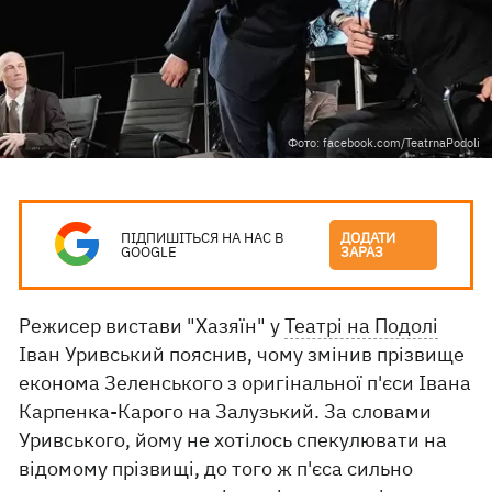
Фото: facebook.com/TeatrnaPodoli
ПІДПИШІТЬСЯ НА НАС В
ДОДАТИ
GOOGLE
ЗАРАЗ
Режисер вистави "Хазяїн" у
Театрі на Подолі
Іван Уривський пояснив, чому змінив прізвище
економа Зеленського з оригінальної п'єси Івана
Карпенка-Карого на Залузький. За словами
Уривського, йому не хотілось спекулювати на
відомому прізвищі, до того ж п'єса сильно