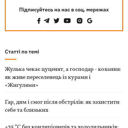
Підписуйтесь на нас в соц. мережах
Статті по темі
Жулька чекає цуценят, а господар - кохання:
як живе переселенець із курами і
«Жигулями»
Гар, дим і смог після обстрілів: як захистити
себе та близьких
+35 °C без кондиціонерів та холодильників: