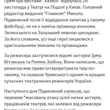
Прем'єра вистави "Хазяїн" відбулась 26
листопада у Театрі на Подолі у Києві. Головний
редактор видання “Главком” Микола
Підвезяний після її відвідання запитав у своєму
фейсбуці, чи не є заміна прізвища економа
Зеленського на Залузький певною цензурою.
За його словами, усі інші герої лишилися з
оригінальними іменами та прізвищами.
За режисера заступилися відомі акторки
Ірма
Вітовська
та
Римма Зюбіна
. Вони написали, що
режисер має право інтерпретувати твір по-
своєму, та назвали Уривського одним із кращих
сучасних театральних режисерів України.
Наступного дня Підвезяний
написав
, що
пережив “масовану атаку цілої низки акторів,
працівників театрів, які залежні від режисера