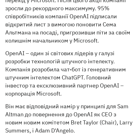
перехід у Microsoft. Після цього акції компанії
зросли до рекордного максимуму. 95%
співробітників компанії OpenAI підписали
відкритий лист з вимогою поновити Сема
Альтмана на посаді, пригрозивши піти за своїм
колишнім начальником у Microsoft.
OpenAI – один зі світових лідерів у галузі
розробки технологій штучного інтелекту.
Компанія розробила чат-бот із генеративним
штучним інтелектом ChatGPT. Головний
інвестор та ексклюзивний партнер OpenAI –
корпорація Microsoft.
Він має відповідний намір у принципі для Sam
Altman до повернення до OpenAI як CEO з
новим новим комітетом Bret Taylor (Chair), Larry
Summers, і Adam D'Angelo.