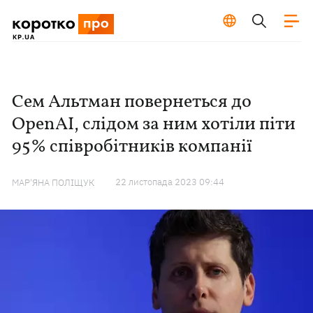
Сем Альтман повернеться до
OpenAI, слідом за ним хотіли піти
95% співробітників компанії
22 листопада 2023 09:44
МАР'ЯНА ПОЛІЩУК