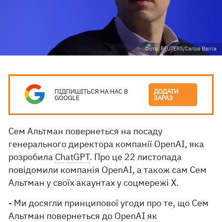
Фото: REUTERS/Carlos Barria
ПІДПИШІТЬСЯ НА НАС В
ДОДАТИ
GOOGLE
ЗАРАЗ
Сем Альтман повернеться на посаду
генерального директора компанії OpenAI, яка
розробила
ChatGPT
. Про це 22 листопада
повідомили компанія OpenAI, а також сам Сем
Альтман у своїх акаунтах у соцмережі X.
- Ми досягли принципової угоди про те, що Сем
Альтман повернеться до OpenAI як