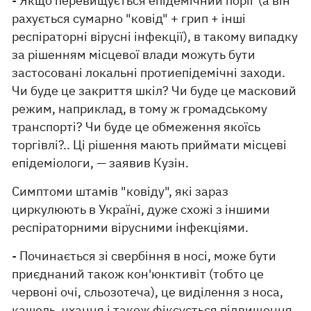
- Якщо перевищується епідемічний поріг (а він
рахується сумарно "ковід" + грип + інші
респіраторні вірусні інфекції), в такому випадку
за рішенням місцевої влади можуть бути
застосовані локальні протиепідемічні заходи.
Чи буде це закриття шкіл? Чи буде це масковий
режим, наприклад, в тому ж громадському
транспорті? Чи буде це обмеження якоїсь
торгівлі?.. Ці рішення мають приймати місцеві
епідеміологи, — заявив Кузін.
Симптоми штамів "ковіду", які зараз
циркулюють в Україні, дуже схожі з іншими
респіраторними вірусними інфекціями.
- Починається зі свербіння в носі, може бути
приєднаний також кон'юнктивіт (тобто це
червоні очі, сльозотеча), це виділення з носа,
кашель, чхання і також фіксується підвищення