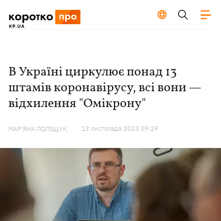
В Україні циркулює понад 13
штамів коронавірусу, всі вони —
відхилення "Омікрону"
13 листопада 2023 09:29
МАР'ЯНА ПОЛІЩУК