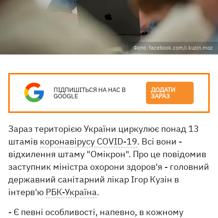
Фото: facebook.com/i.kuzin.moz
ПІДПИШІТЬСЯ НА НАС В
ДОДАТИ
GOOGLE
ЗАРАЗ
Зараз територією України циркулює понад 13
штамів
коронавірусу COVID-19
. Всі вони -
відхилення штаму "Омікрон". Про це повідомив
заступник міністра охорони здоров'я - головний
державний санітарний лікар Ігор Кузін в
інтерв'ю
РБК-Україна
.
- Є певні особливості, напевно, в кожному