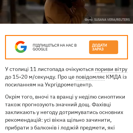
Фото: SUSANA VERA/REUTERS
ПІДПИШІТЬСЯ НА НАС В
ДОДАТИ
GOOGLE
ЗАРАЗ
У столиці 11 листопада очікуються
пориви вітру
до 15-20 м/секунду. Про це
повідомляє
КМДА із
посиланням на Укргідрометцентр.
Окрім того, вночі та вранці у неділю синоптики
також прогнозують значний дощ. Фахівці
закликають у негоду дотримуватись основних
рекомендацій: усі вікна щільно зачинити,
прибрати з балконів і лоджій предмети, які