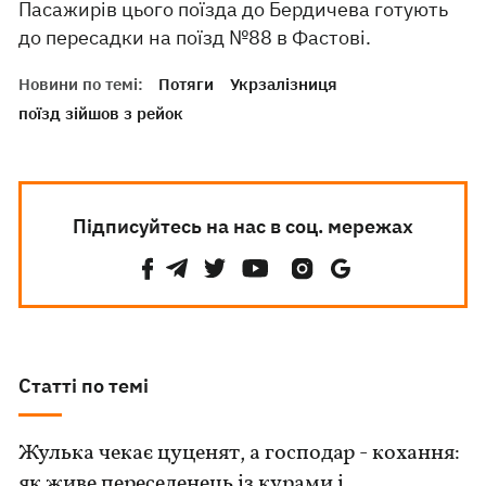
Пасажирів цього поїзда до Бердичева готують
до пересадки на поїзд №88 в Фастові.
Новини по темі:
Потяги
Укрзалізниця
поїзд зійшов з рейок
Підписуйтесь на нас в соц. мережах
Статті по темі
Жулька чекає цуценят, а господар - кохання:
як живе переселенець із курами і