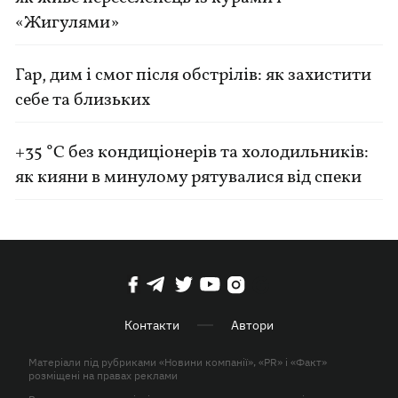
«Жигулями»
Гар, дим і смог після обстрілів: як захистити
себе та близьких
+35 °C без кондиціонерів та холодильників:
як кияни в минулому рятувалися від спеки
Контакти
Автори
Матеріали під рубриками «Новини компанії», «PR» і «Факт»
розміщені на правах реклами