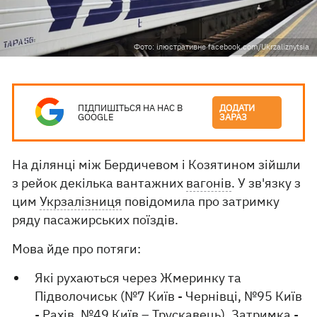
Фото: ілюстративне facebook.com/Ukrzaliznytsia
ПІДПИШІТЬСЯ НА НАС В
ДОДАТИ
GOOGLE
ЗАРАЗ
На ділянці між Бердичевом і Козятином зійшли
з рейок декілька вантажних
вагонів
. У зв'язку з
цим
Укрзалізниця
повідомила про затримку
ряду пасажирських поїздів.
Мова йде про потяги:
Які рухаються через Жмеринку та
Підволочиськ (№7 Київ - Чернівці, №95 Київ
- Рахів, №49 Київ – Трускавець). Затримка -