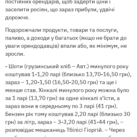
постійних орендарів, щоб задерти ціни і
заселити росіян, що зараз прибули, удвічі
дорожче.
Подорожчали продукти, товари та послуги,
паливо, а доходи у багатьох (якщо не брати до
уваги орендодавців) впали або, як мінімум, не
зросли.
- Шоти (грузинський хліб – Авт.) минулого року
коштував 1-1,20 ларі (близько 13,70-16,50 грн),
зараз – 1,20-1,50 (16,50-20,50 грн) та ще і
менше став. Хінкалі минулого року можна було
за 1 ларі (13,70 грн) за одне хінкалі з'їсти, а
зараз вони в середньому по 3 ларі (41 грн).
Бензин рік тому коштував 2,20 ларі (близько 30
грн) за літр, зараз – 3-3,20 ларі (41-44 грн), –
розповідає мешканець Тбілісі Гіоргій. – Через