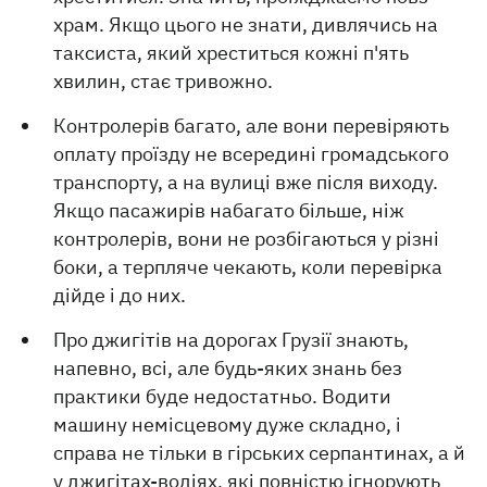
храм. Якщо цього не знати, дивлячись на
таксиста, який хреститься кожні п'ять
хвилин, стає тривожно.
Контролерів багато, але вони перевіряють
оплату проїзду не всередині громадського
транспорту, а на вулиці вже після виходу.
Якщо пасажирів набагато більше, ніж
контролерів, вони не розбігаються у різні
боки, а терпляче чекають, коли перевірка
дійде і до них.
Про джигітів на дорогах Грузії знають,
напевно, всі, але будь-яких знань без
практики буде недостатньо. Водити
машину немісцевому дуже складно, і
справа не тільки в гірських серпантинах, а й
у джигітах-водіях, які повністю ігнорують