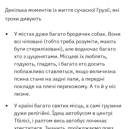
Декілька моментів із життя сучасної Грузії, які
трохи дивують
У містах дуже багато бродячих собак. Вони
всі чіповані (тобто треба розуміти, мають
бути стерилізовані), але водночас багато
хто з цуценятами. Місцеві їх люблять,
годують, гладять, і багато хто досить
поблажливо ставляться, якщо величезна
псина стане на задні лапи, а передні
покладе на плечі перехожому. А то й у ніс
лизне.
У країні багато святих місць, а самі грузини
дуже релігійні. Їдеш автобусом в центрі
Тбілісі, і раптом весь автобус починає
хреститися. Значить, проїжджаємо повз