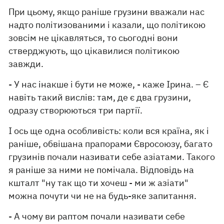
При цьому, якщо раніше грузини вважали нас
надто політизованими і казали, що політикою
зовсім не цікавляться, то сьогодні вони
стверджують, що цікавилися політикою
завжди.
- У нас інакше і бути не може, - каже Ірина. – Є
навіть такий вислів: там, де є два грузини,
одразу створюються три партії.
І ось ще одна особливість: коли вся країна, як і
раніше, обвішана прапорами Євросоюзу, багато
грузинів почали називати себе азіатами. Такого
я раніше за ними не помічала. Відповідь на
кшталт "ну так що ти хочеш - ми ж азіати"
можна почути чи не на будь-яке запитання.
- А чому ви раптом почали називати себе