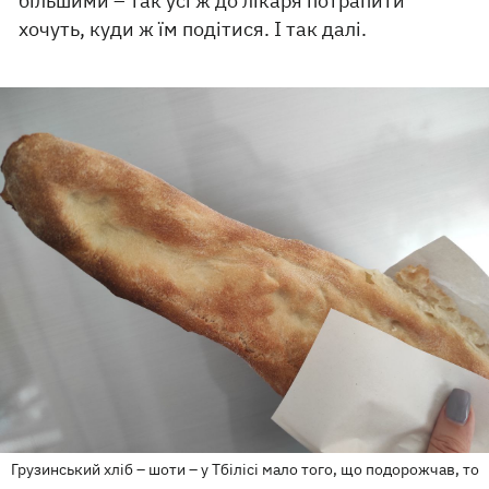
більшими – так усі ж до лікаря потрапити
хочуть, куди ж їм подітися. І так далі.
Грузинський хліб – шоти – у Тбілісі мало того, що подорожчав, то