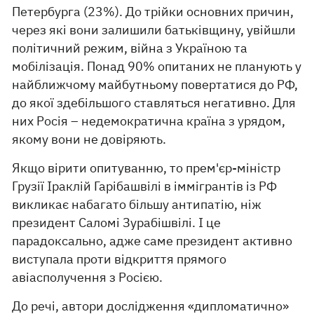
Петербурга (23%). До трійки основних причин,
через які вони залишили батьківщину, увійшли
політичний режим, війна з Україною та
мобілізація. Понад 90% опитаних не планують у
найближчому майбутньому повертатися до РФ,
до якої здебільшого ставляться негативно. Для
них Росія – недемократична країна з урядом,
якому вони не довіряють.
Якщо вірити опитуванню, то прем'єр-міністр
Грузії Іраклій Гарібашвілі в іммігрантів із РФ
викликає набагато більшу антипатію, ніж
президент Саломі Зурабішвілі. І це
парадоксально, адже саме президент активно
виступала проти відкриття прямого
авіасполучення з Росією.
До речі, автори дослідження «дипломатично»