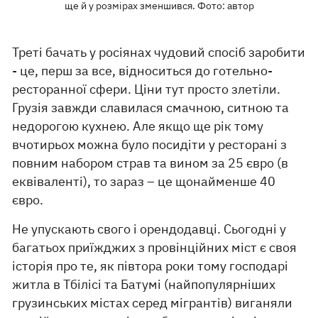
ще й у розмірах зменшився. Фото: автор
Треті бачать у росіянах чудовий спосіб заробити
- це, перш за все, відноситься до готельно-
ресторанної сфери. Ціни тут просто злетіли.
Грузія завжди славилася смачною, ситною та
недорогою кухнею. Але якщо ще рік тому
вчотирьох можна було посидіти у ресторані з
повним набором страв та вином за 25 євро (в
еквіваленті), то зараз – це щонайменше 40
євро.
Не упускають свого і орендодавці. Сьогодні у
багатьох приїжджих з провінційних міст є своя
історія про те, як півтора роки тому господарі
житла в Тбілісі та Батумі (найпопулярніших
грузинських містах серед мігрантів) виганяли