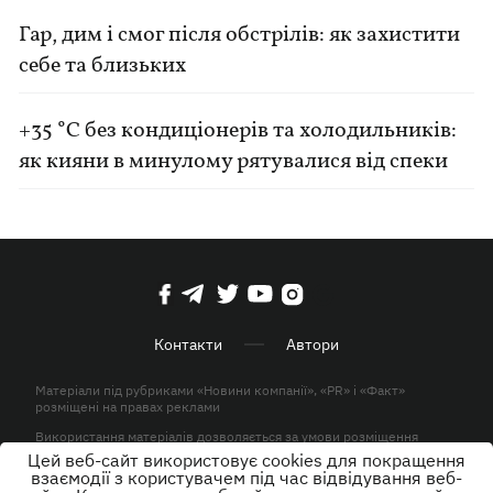
Гар, дим і смог після обстрілів: як захистити
себе та близьких
+35 °C без кондиціонерів та холодильників:
як кияни в минулому рятувалися від спеки
Контакти
Автори
Матеріали під рубриками «Новини компанії», «PR» і «Факт»
розміщені на правах реклами
Використання матеріалів дозволяється за умови розміщення
активного гіперпосилання на KP.UA в першому абзаці.
Цей веб-сайт використовує cookies для покращення
взаємодії з користувачем під час відвідування веб-
© ТОВ «ЮЛАВ МЕДІА» 2026. Всі права захищені.