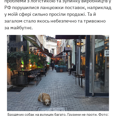
проблеми з логістикою та зупинку виробництв у
РФ порушилися ланцюжки поставок, наприклад
у моїй сфері сильно просіли продажі. Та й
загалом стало якось небезпечно та тривожно
за майбутнє.
Бродячих собак на вулицях багато. Грузини не проти. Фото: