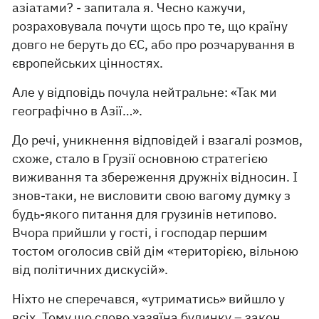
азіатами? - запитала я. Чесно кажучи,
розраховувала почути щось про те, що країну
довго не беруть до ЄС, або про розчарування в
європейських цінностях.
Але у відповідь почула нейтральне: «Так ми
географічно в Азії…».
До речі, уникнення відповідей і взагалі розмов,
схоже, стало в Грузії основною стратегією
виживання та збереження дружніх відносин. І
знов-таки, не висловити свою вагому думку з
будь-якого питання для грузинів нетипово.
Вчора прийшли у гості, і господар першим
тостом оголосив свій дім «територією, вільною
від політичних дискусій».
Ніхто не сперечався, «утриматись» вийшло у
всіх. Тому що слово хазяїна будинку – закон.