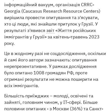
інформаційний вакуум, організація CRRC-
Georgia (Caucasus Research Resource Centers)
вирішила провести опитування та з'ясувати,
хто ці люди, які знайшли притулок у Грузії. У
результаті з'явився
звіт
«Життя російських
іммігрантів у Грузії» за квітень-травень 2023
року.
Це в жодному разі не соцдослідження, оскільки
й самі його автори зазначають: опитування
нерепрезентативне. У рамках дослідження
було опитано 1008 громадян РФ, проте
отримані результати не можна поширити на
всіх іммігрантів.
Більшість приїжджих – молоді, освічені та
зайняті, головним чином, у IT-сфері. Більше
половини опитаних - з Москви (36%) та Санкт-