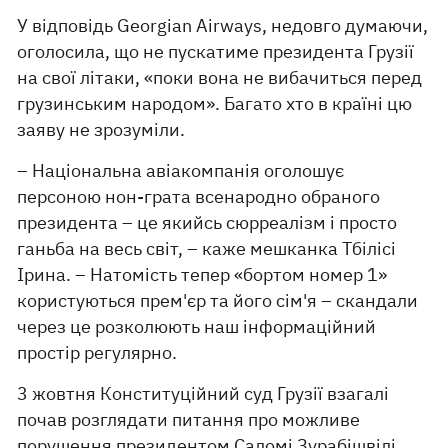
У відповідь Georgian Airways, недовго думаючи,
оголосила, що не пускатиме президента Грузії
на свої літаки, «поки вона не вибачиться перед
грузинським народом». Багато хто в країні цю
заяву не зрозуміли.
– Національна авіакомпанія оголошує
персоною нон-грата всенародно обраного
президента – це якийсь сюрреалізм і просто
ганьба на весь світ, – каже мешканка Тбілісі
Ірина. – Натомість тепер «бортом номер 1»
користуються прем'єр та його сім'я – скандали
через це розколюють наш інформаційний
простір регулярно.
3 жовтня Конституційний суд Грузії взагалі
почав розглядати питання про можливе
порушення президентом
Саломі Зурабішвілі