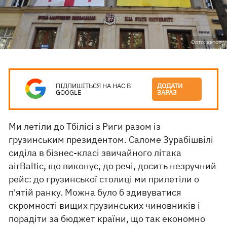
Фото: автор
ПІДПИШІТЬСЯ НА НАС В
ДОДАТИ
GOOGLE
ЗАРАЗ
Ми летіли до Тбілісі з Риги разом із
грузинським президентом. Саломе Зурабішвілі
сиділа в бізнес-класі звичайного літака
airBaltic, що виконує, до речі, досить незручний
рейс: до грузинської столиці ми прилетіли о
п'ятій ранку. Можна було б здивуватися
скромності вищих грузинських чиновників і
порадіти за бюджет країни, що так економно