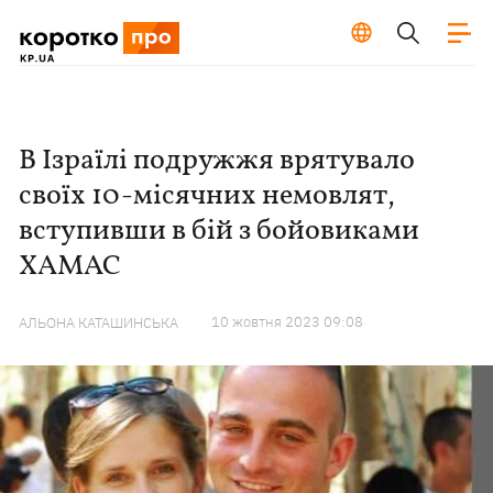
В Ізраїлі подружжя врятувало
своїх 10-місячних немовлят,
вступивши в бій з бойовиками
ХАМАС
10 жовтня 2023 09:08
АЛЬОНА КАТАШИНСЬКА