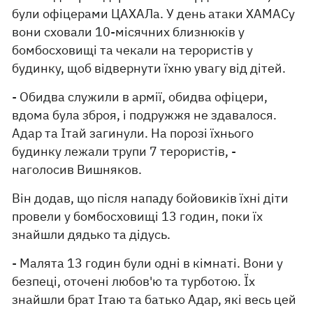
були офіцерами ЦАХАЛа. У день атаки ХАМАСу
вони сховали 10-місячних близнюків у
бомбосховищі та чекали на терористів у
будинку, щоб відвернути їхню увагу від дітей.
- Обидва служили в армії, обидва офіцери,
вдома була зброя, і подружжя не здавалося.
Адар та Ітай загинули. На порозі їхнього
будинку лежали трупи 7 терористів, -
наголосив Вишняков.
Він додав, що після нападу бойовиків їхні діти
провели у бомбосховищі 13 годин, поки їх
знайшли дядько та дідусь.
- Малята 13 годин були одні в кімнаті. Вони у
безпеці, оточені любов'ю та турботою. Їх
знайшли брат Ітаю та батько Адар, які весь цей