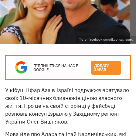
Фото: facebook.com/il.consul.israel
ПІДПИШІТЬСЯ НА НАС В
ДОДАТИ
GOOGLE
ЗАРАЗ
У кібуці Кфар Аза в Ізраїлі подружжя врятувало
своїх 10-місячних близнюків ціною власного
життя. Про це на своїй сторінці у фейсбуці
розповів консул Ізраїлю у Західному регіоні
України Олег Вишняков.
Мова йде про Адара та Ітай Бердичівських, які