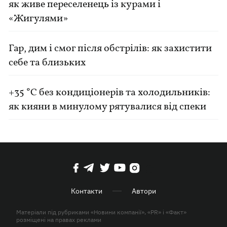
як живе переселенець із курами і
«Жигулями»
Гар, дим і смог після обстрілів: як захистити
себе та близьких
+35 °C без кондиціонерів та холодильників:
як кияни в минулому рятувалися від спеки
Контакти
Автори
Матеріали під рубриками «Новини компанії», «PR» і «Факт»
розміщені на правах реклами