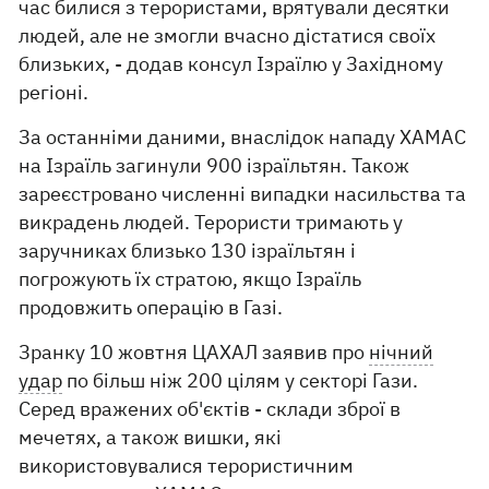
час билися з терористами, врятували десятки
людей, але не змогли вчасно дістатися своїх
близьких, - додав консул Ізраїлю у Західному
регіоні.
За останніми даними, внаслідок нападу ХАМАС
на Ізраїль загинули 900 ізраїльтян. Також
зареєстровано численні випадки насильства та
викрадень людей. Терористи тримають у
заручниках близько 130 ізраїльтян і
погрожують їх стратою, якщо Ізраїль
продовжить операцію в Газі.
Зранку 10 жовтня ЦАХАЛ заявив про
нічний
удар
по більш ніж 200 цілям у секторі Гази.
Серед вражених об'єктів - склади зброї в
мечетях, а також вишки, які
використовувалися терористичним