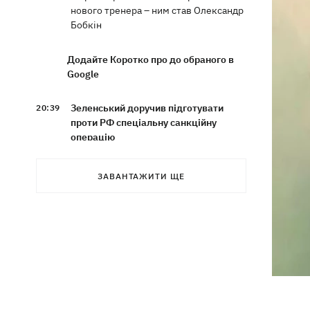
нового тренера – ним став Олександр
Бобкін
Додайте Коротко про до обраного в
Google
Зеленський доручив підготувати
20:39
проти РФ спеціальну санкційну
операцію
Дрони СБУ вразили два кораблі ФСБ
20:12
ЗАВАНТАЖИТИ ЩЕ
РФ "Балаклава" та "Керч"
Зеленський підписав укази про
19:40
звільнення ще чотирьох послів
Сердечко не витримало - внаслідок
19:19
атаки РФ у притулку на Київщині
загинули собаки