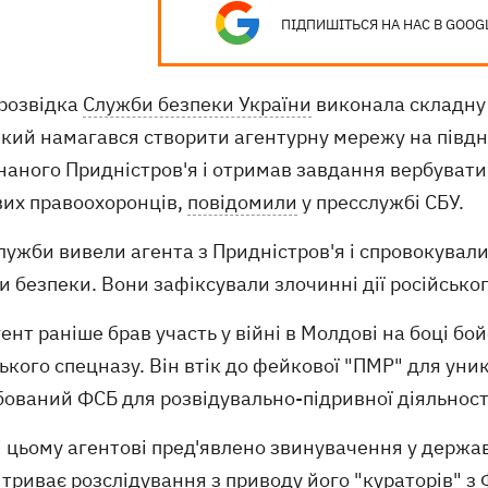
ПІДПИШІТЬСЯ НА НАС В GOOG
розвідка
Служби безпеки України
виконала складну 
кий намагався створити агентурну мережу на півдні
наного Придністров'я і отримав завдання вербувати
вих правоохоронців,
повідомили
у пресслужбі СБУ.
ужби вивели агента з Придністров'я і спровокували
 безпеки. Вони зафіксували злочинні дії російськог
ент раніше брав участь у війні в Молдові на боці бо
ького спецназу. Він втік до фейкової "ПМР" для уни
ований ФСБ для розвідувально-підривної діяльності
 цьому агентові пред'явлено звинувачення у державн
триває розслідування з приводу його "кураторів" з 