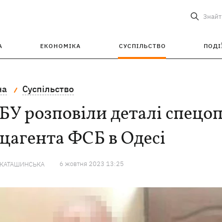
Знайт
А
ЕКОНОМІКА
СУСПІЛЬСТВО
ПОДІ
на
Суспільство
БУ розповіли деталі спецоп
цагента ФСБ в Одесі
6 жовтня 2023 13:25
 КАТАШИНСЬКА