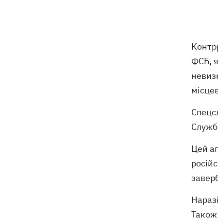
Російські дрони знищили депо
19:15
Укрпошти у Павлограді, загинули
співробітники
Контр
ФСБ, я
Зеленський заснував нове свято -
18:43
День військ зв'язку та кібербезпеки
невиз
ЗСУ
місце
Український кандидат у судді МКС
18:13
Спецсл
Кішакевич не пройшов тест на знання
Служби
мов
Цей аг
18:05
Кадрова реформа Драпатого:
Валерій Маркус може стати
російс
«генералом усіх сержантів» ЗСУ
заверб
Наразі
Оленівка: «Азов», СБУ та Офіс
17:58
Генпрокурора оприлюднили нові
Також 