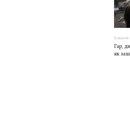
5 серпня
Гар, ди
як зах