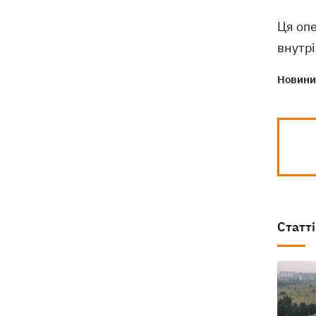
деталі теракту проти українських
військовополонених
Ця опе
внутрі
Новини 
Статті