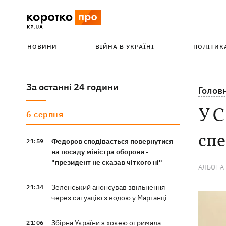
НОВИНИ
ВІЙНА В УКРАЇНІ
ПОЛІТИК
За останні 24 години
Голов
У С
6 серпня
спе
Федоров сподівається повернутися
21:59
на посаду міністра оборони -
"президент не сказав чіткого ні"
АЛЬОНА
Зеленський анонсував звільнення
21:34
через ситуацію з водою у Марганці
Збірна України з хокею отримала
21:06