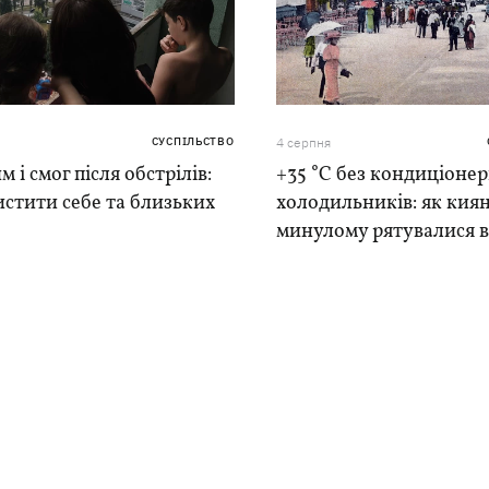
СУСПІЛЬСТВО
4 серпня
м і смог після обстрілів:
+35 °C без кондиціонер
истити себе та близьких
холодильників: як киян
минулому рятувалися в