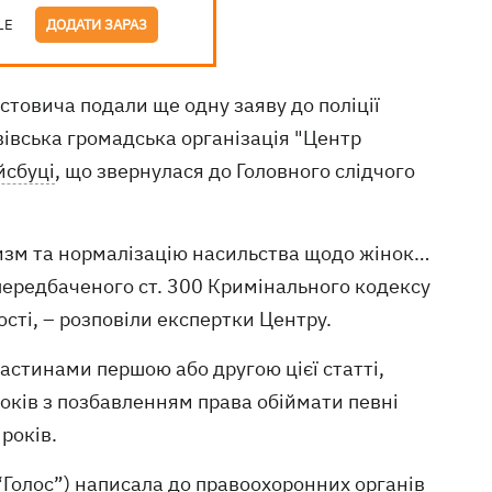
LE
ДОДАТИ ЗАРАЗ
товича подали ще одну заяву до поліції
вівська громадська організація "Центр
йсбуці
, що звернулася до Головного слідчого
ксизм та нормалізацію насильства щодо жінок…
передбаченого ст. 300 Кримінального кодексу
ості, – розповіли експертки Центру.
частинами першою або другою цієї статті,
років з позбавленням права обіймати певні
років.
“Голос”) написала до правоохоронних органів