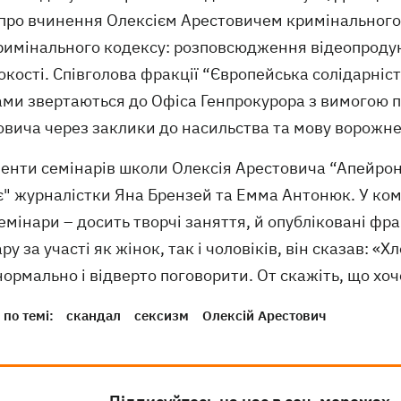
 про вчинення Олексієм Арестовичем кримінальног
римінального кодексу: розповсюдження відеопродукц
кості. Співголова фракції “Європейська солідарніс
ами звертаються до Офіса Генпрокурора з вимогою 
овича через заклики до насильства та мову ворожне
енти семінарів школи Олексія Арестовича “Апейрон”
є" журналістки Яна Брензей та Емма Антонюк. У ком
емінари – досить творчі заняття, й опубліковані фра
ру за участі як жінок, так і чоловіків, він сказав: «
ормально і відверто поговорити. От скажіть, що хо
по темі:
скандал
сексизм
Олексій Арестович