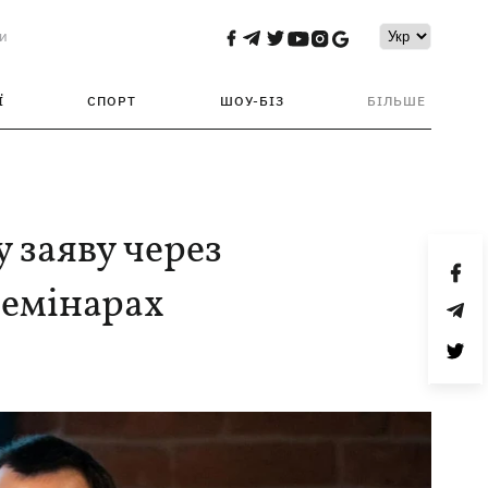
и
Ї
СПОРТ
ШОУ-БІЗ
БІЛЬШЕ
 заяву через
семінарах