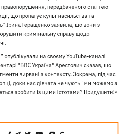
о правопорушення, передбаченого статтею
ії, що пропагує культ насильства та
ть” Ірина Геращенко заявила, що вони з
порушити кримінальну справу щодо
чі.
 опублікували на своєму YouTube-каналі
ентарі "ВВС Україна" Арестович сказав, що
гменти вирвані з контексту. Зокрема, під час
Хлопці, доки нас дівчата не чують і ми можемо з
четься зробити із цими істотами? Придушити!»