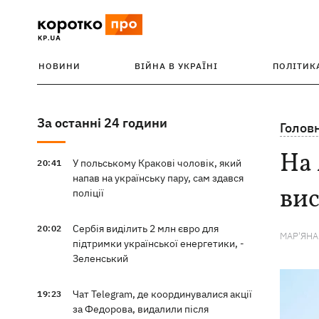
НОВИНИ
ВІЙНА В УКРАЇНІ
ПОЛІТИК
За останні 24 години
Голов
На 
У польському Кракові чоловік, який
20:41
напав на українську пару, сам здався
вис
поліції
Сербія виділить 2 млн євро для
20:02
МАР'ЯН
підтримки української енергетики, -
Зеленський
Чат Telegram, де координувалися акції
19:23
за Федорова, видалили після