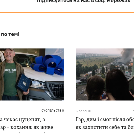
Підписуйтесь на нас в соц. мережах
 по темі
СУСПІЛЬСТВО
5 серпня
 чекає цуценят, а
Гар, дим і смог після обс
ар - кохання: як живе
як захистити себе та б