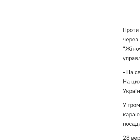
У Марганці та сусідніх населених
16:39
пунктах відновили водопостачання
Росіяни атакували рейсовий автобус у
16:11
Проти
Нікополі - є жертви
через
16:00
Кінець світу на 7 секунд: соцмережі в
"Жіно
паніці, чекаючи 12 серпня, і до чого
управл
тут НАСА
- На с
У США запевнили, що Київ погодився
15:51
не нападати на неросійські танкери у
На ци
Чорному морі
Україн
США щомісяця поставлятимуть
15:28
У гром
Україні ракети для Patriot, -
карают
Зеленський
посади
28 вер