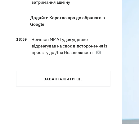
затримання адміну
Додайте Коротко про до обраного в
Google
Чемпіон ММА Гудзь уїдливо
18:59
відреагував на своє відсторонення із
проекту до Дня Незалежності
Компанія OpenAI призупинила тести
18:16
ІІ-моделі Astra через побоювання з
ЗАВАНТАЖИТИ ЩЕ
приводу її кіберможливостей
У Болгарії дрон вибухнув неподалік
17:48
великого газопроводу
Після тривалої хвороби в Аргентині
17:07
помер батько Ліонеля Мессі