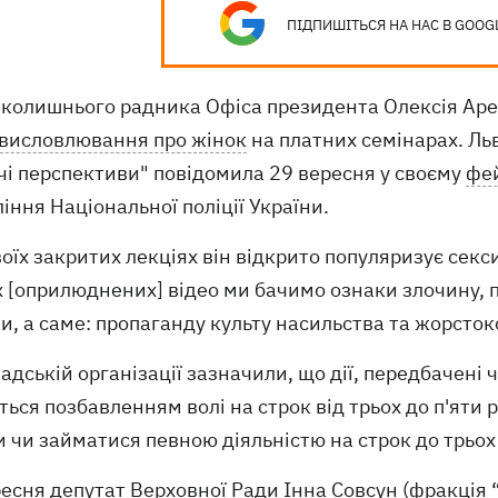
ПІДПИШІТЬСЯ НА НАС В GOOG
 колишнього радника Офіса президента Олексія Арес
 висловлювання про жінок
на платних семінарах. Ль
чі перспективи" повідомила 29 вересня у своєму
фе
іння Національної поліції України.
воїх закритих лекціях він відкрито популяризує се
х [оприлюднених] відео ми бачимо ознаки злочину, 
и, а саме: пропаганду культу насильства та жорсток
адській організації зазначили, що дії, передбачені 
ься позбавленням волі на строк від трьох до п'яти 
 чи займатися певною діяльністю на строк до трьох 
есня депутат Верховної Ради Інна Совсун (фракція 