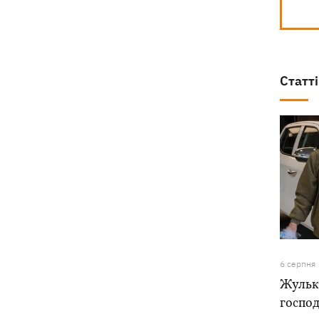
Статті
6 серпня
Жулька
господ