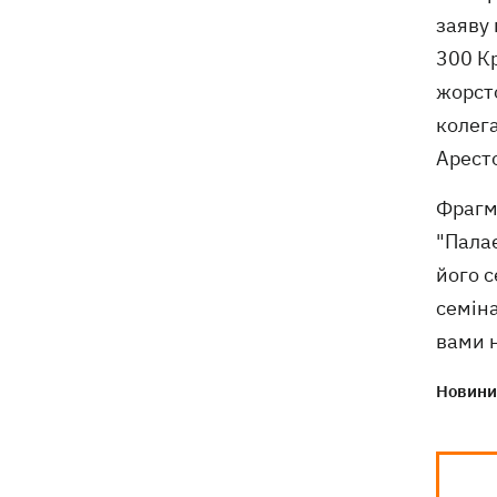
заяву
300 К
жорсто
колег
Арест
Фрагм
"Пала
його с
семіна
вами н
Новини 