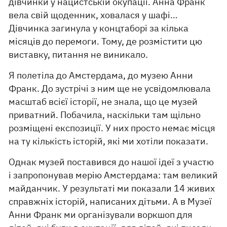
дівчинки у нацистській окупації. Анна Франк
вела свій щоденник, ховалася у шафі…
Дівчинка загинула у концтаборі за кілька
місяців до перемоги. Тому, де розмістити цю
виставку, питання не виникало.
Я полетіла до Амстердама, до музею Анни
Франк. До зустрічі з ним ще не усвідомлювала
масштаб всієї історії, не знала, що це музей
приватний. Побачила, наскільки там щільно
розміщені експозиції. У них просто немає місця
на ту кількість історій, які ми хотіли показати.
Однак музей поставився до нашої ідеї з участю
і запропонував мерію Амстердама: там великий
майданчик. У результаті ми показали 14 живих
справжніх історій, написаних дітьми. А в Музеї
Анни Франк ми організували воркшоп для