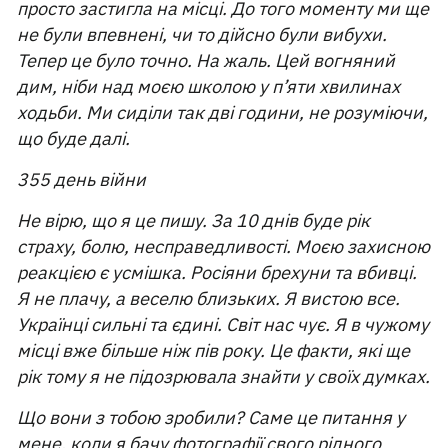
просто застигла на місці. До того моменту ми ще
не були впевнені, чи то дійсно були вибухи.
Тепер це було точно. На жаль. Цей вогняний
дим, ніби над моєю школою у п’яти хвилинах
ходьби. Ми сиділи так дві години, не розуміючи,
що буде далі.
355 день війни
Не вірю, що я це пишу. За 10 днів буде рік
страху, болю, несправедливості. Моєю захисною
реакцією є усмішка. Росіяни брехуни та вбивці.
Я не плачу, а веселю близьких. Я вистою все.
Українці сильні та єдині. Світ нас чує. Я в чужому
місці вже більше ніж пів року. Це факти, які ще
рік тому я не підозрювала знайти у своїх думках.
Що вони з тобою зробили? Саме це питання у
мене, коли я бачу фотографії свого рідного