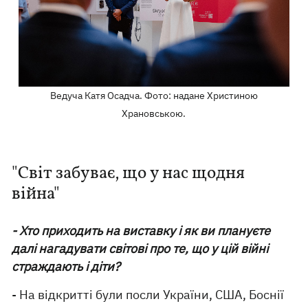
Ведуча Катя Осадча. Фото: надане Христиною
Храновською.
"Світ забуває, що у нас щодня
війна"
- Хто приходить на виставку і як ви плануєте
далі нагадувати світові про те, що у цій війні
страждають і діти?
- На відкритті були посли України, США, Боснії