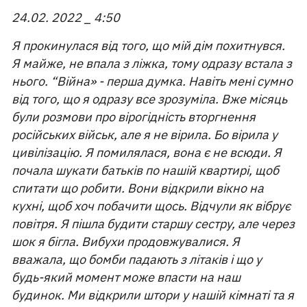
24.02. 2022 _ 4:50
Я прокинулася від того, що мій дім похитнувся.
Я майже, не впала з ліжка, тому одразу встала з
нього. “Війна» - перша думка. Навіть мені сумно
від того, що я одразу все зрозуміла. Вже місяць
були розмови про вірогідність вторгнення
російських військ, але я не вірила. Бо вірила у
цивілізацію. Я помилялася, вона є не всюди. Я
почала шукати батьків по нашій квартирі, щоб
спитати що робити. Вони відкрили вікно на
кухні, щоб хоч побачити щось. Відчули як вібрує
повітря. Я пішла будити старшу сестру, але через
шок я бігла. Вибухи продовжувалися. Я
вважала, що бомби падають з літаків і що у
будь-який момент може впасти на наш
будинок. Ми відкрили штори у нашій кімнаті та я