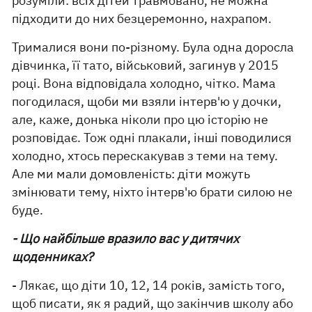
розуміли: всіх дітей травмовано, не можна
підходити до них безцеремонно, нахрапом.
Трималися вони по-різному. Була одна доросла
дівчинка, її тато, військовий, загинув у 2015
році. Вона відповідала холодно, чітко. Мама
погодилася, щоби ми взяли інтерв'ю у дочки,
але, каже, донька ніколи про цю історію не
розповідає. Тож одні плакали, інші поводилися
холодно, хтось перескакував з теми на тему.
Але ми мали домовленість: діти можуть
змінювати тему, ніхто інтерв'ю брати силою не
буде.
- Що найбільше вразило вас у дитячих
щоденниках?
- Лякає, що діти 10, 12, 14 років, замість того,
щоб писати, як я радий, що закінчив школу або