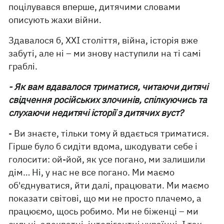
поцілувався вперше, дитячими словами
описують жахи війни.
Здавалося б, XXI століття, війна, історія вже
забуті, але ні – ми знову наступили на ті самі
граблі.
- Як вам вдавалося триматися, читаючи дитячі
свідчення російських злочинів, спілкуючись та
слухаючи недитячі історії з дитячих вуст?
- Ви знаєте, тільки тому й вдається триматися.
Гірше було б сидіти вдома, шкодувати себе і
голосити: ой-йой, як усе погано, ми залишили
дім… Ні, у нас не все погано. Ми маємо
об'єднуватися, йти далі, працювати. Ми маємо
показати світові, що ми не просто плачемо, а
працюємо, щось робимо. Ми не біженці – ми