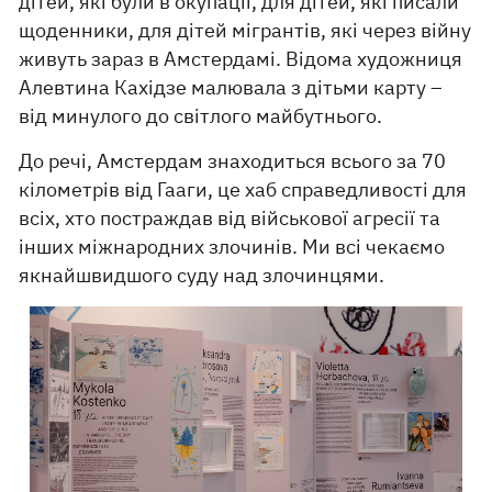
дітей, які були в окупації, для дітей, які писали
щоденники, для дітей мігрантів, які через війну
живуть зараз в Амстердамі. Відома художниця
Алевтина Кахідзе малювала з дітьми карту –
від минулого до світлого майбутнього.
До речі, Амстердам знаходиться всього за 70
кілометрів від Гааги, це хаб справедливості для
всіх, хто постраждав від військової агресії та
інших міжнародних злочинів. Ми всі чекаємо
якнайшвидшого суду над злочинцями.