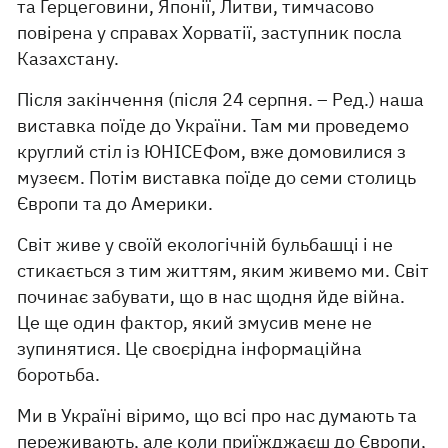
та Герцеговини, Японії, Литви, тимчасово
повірена у справах Хорватії, заступник посла
Казахстану.
Після закінчення (після 24 серпня. – Ред.) наша
виставка поїде до України. Там ми проведемо
круглий стіл із ЮНІСЕФом, вже домовилися з
музеєм. Потім виставка поїде до семи столиць
Європи та до Америки.
Світ живе у своїй екологічній бульбашці і не
стикається з тим життям, яким живемо ми. Світ
починає забувати, що в нас щодня йде війна.
Це ще один фактор, який змусив мене не
зупинятися. Це своєрідна інформаційна
боротьба.
Ми в Україні віримо, що всі про нас думають та
переживають, але коли приїжджаєш до Європи,