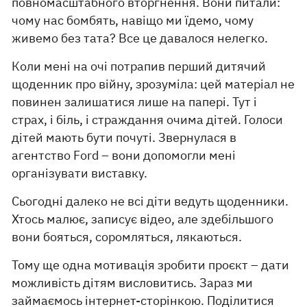
повномасштабного вторгнення. Вони питали:
чому нас бомбять, навіщо ми їдемо, чому
живемо без тата? Все це давалося нелегко.
Коли мені на очі потрапив перший дитячий
щоденник про війну, зрозуміла: цей матеріал не
повинен залишатися лише на папері. Тут і
страх, і біль, і страждання очима дітей. Голоси
дітей мають бути почуті. Звернулася в
агентство Ford – вони допомогли мені
організувати виставку.
Сьогодні далеко не всі діти ведуть щоденники.
Хтось малює, записує відео, але здебільшого
вони бояться, соромляться, лякаються.
Тому ще одна мотивація зробити проєкт – дати
можливість дітям висловитись. Зараз ми
займаємось інтернет-сторінкою. Поділитися