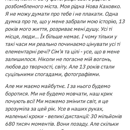
розбомбленого міста. Моя рідна Нова Каховко.
Я не можу думати про тебе і не плакати. Одна
думка про те, що у мене забрали мою історію, 13
років мого життя, розриває мені душу. Усі ті
місця, люди… Їх більше немає. І чому тільки у
такі часи ми реально починаємо цінувати усі ті
елементарні речі? Сім’я та цілі - усе, що в мене
залишилося. Ніколи не погасне мій вогонь,
любов до творчості, світу. Але 13 років стали
суцільними спогадами, фотографіями.
Але ми маємо майбутнє. І за нього будемо
боротися. Ми не будемо мовчати, наш крик
почують всі! Ми можемо змінити світ, я це
зрозуміла за цей рік. Усе в наших руках,
маленькі кроки - великі дистанції: 30 мільйонів
680 тисяч моментів. Вони позаду. Але скільки