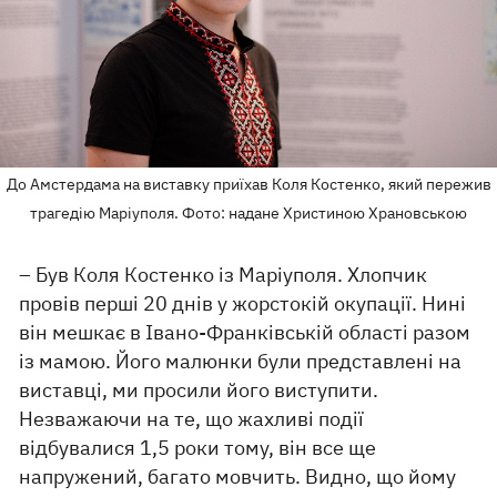
До Амстердама на виставку приїхав Коля Костенко, який пережив
трагедію Маріуполя. Фото: надане Христиною Храновською
– Був Коля Костенко із Маріуполя. Хлопчик
провів перші 20 днів у жорстокій окупації. Нині
він мешкає в Івано-Франківській області разом
із мамою. Його малюнки були представлені на
виставці, ми просили його виступити.
Незважаючи на те, що жахливі події
відбувалися 1,5 роки тому, він все ще
напружений, багато мовчить. Видно, що йому