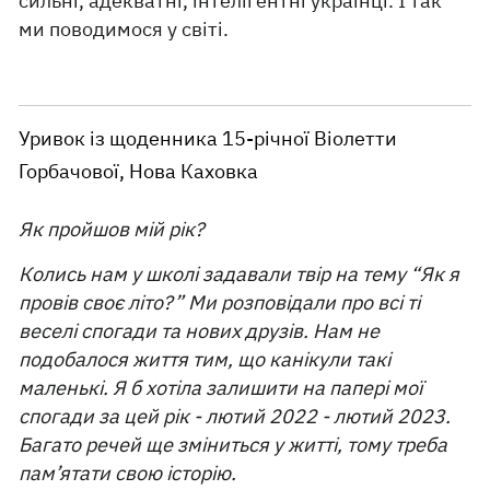
сильні, адекватні, інтелігентні українці. І так
ми поводимося у світі.
Уривок із щоденника 15-річної Віолетти
Горбачової, Нова Каховка
Як пройшов мій рік?
Колись нам у школі задавали твір на тему “Як я
провів своє літо?” Ми розповідали про всі ті
веселі спогади та нових друзів. Нам не
подобалося життя тим, що канікули такі
маленькі. Я б хотіла залишити на папері мої
спогади за цей рік - лютий 2022 - лютий 2023.
Багато речей ще зміниться у житті, тому треба
пам’ятати свою історію.