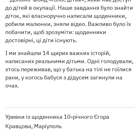
до дітей в окупації. Наше завдання було знайти
діток, які власноручно написали щоденники,
робили малюнки, зняли відео. Важливо було їх
побачити, щоб зрозуміти: щоденники
достовірні, ці діти існують.
І ми знайшли 14 щирих важких історій,
написаних реальними дітьми. Одні голодували,
хтось переживав, що у батька на тілі не гоїлися
рани, у когось бабуся з дідусем загинули на
очах.
Уривки із щоденника 10-річного Єгора
Кравцова, Маріуполь