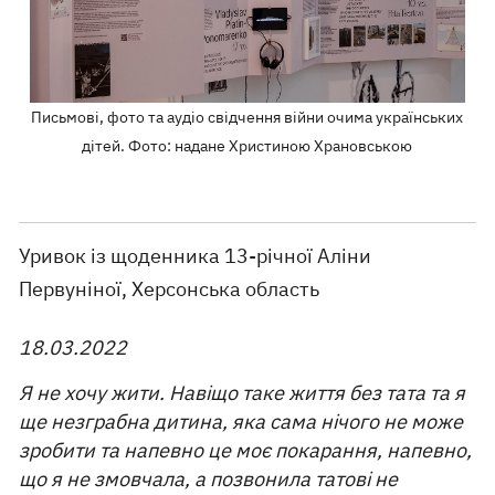
Письмові, фото та аудіо свідчення війни очима українських
дітей. Фото: надане Христиною Храновською
Уривок із щоденника 13-річної Аліни
Первуніної, Херсонська область
18.03.2022
Я не хочу жити. Навіщо таке життя без тата та я
ще незграбна дитина, яка сама нічого не може
зробити та напевно це моє покарання, напевно,
що я не змовчала, а позвонила татові не