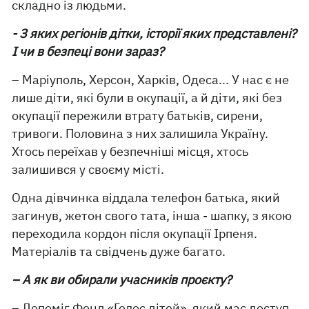
складно із людьми.
- З яких регіонів дітки, історії яких представлені?
І чи в безпеці вони зараз?
– Маріуполь, Херсон, Харків, Одеса... У нас є не
лише діти, які були в окупації, а й діти, які без
окупації пережили втрату батьків, сирени,
тривоги. Половина з них залишила Україну.
Хтось переїхав у безпечніші місця, хтось
залишився у своєму місті.
Одна дівчинка віддала телефон батька, який
загинув, жетон свого тата, інша - шапку, з якою
переходила кордон після окупації Ірпеня.
Матеріалів та свідчень дуже багато.
– А як ви обирали учасників проєкту?
– Допоміг Фонд «Голос дітей», який має доступ