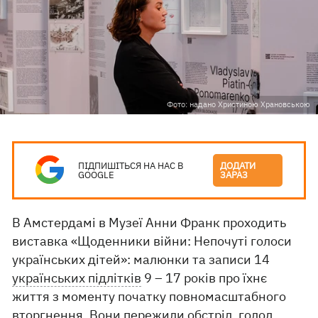
Фото: надано Христиною Храновською
ПІДПИШІТЬСЯ НА НАС В
ДОДАТИ
GOOGLE
ЗАРАЗ
В Амстердамі в Музеї Анни Франк проходить
виставка «Щоденники війни: Непочуті голоси
українських дітей»: малюнки та записи 14
українських підлітків
9 – 17 років про їхнє
життя з моменту початку повномасштабного
вторгнення. Вони пережили обстріл, голод,