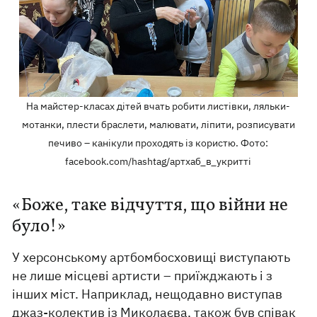
На майстер-класах дітей вчать робити листівки, ляльки-
мотанки, плести браслети, малювати, ліпити, розписувати
печиво – канікули проходять із користю. Фото:
facebook.com/hashtag/артхаб_в_укритті
«Боже, таке відчуття, що війни не
було!»
У херсонському артбомбосховищі виступають
не лише місцеві артисти – приїжджають і з
інших міст. Наприклад, нещодавно виступав
джаз-колектив із
Миколаєва
, також був співак