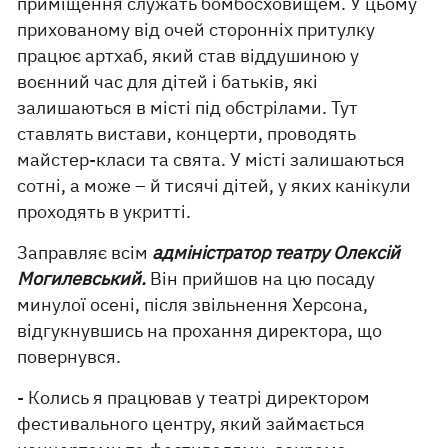
приміщення служать бомбосховищем. У цьому
прихованому від очей сторонніх притулку
працює артхаб, який став віддушиною у
воєнний час для дітей і батьків, які
залишаються в місті під обстрілами. Тут
ставлять вистави, концерти, проводять
майстер-класи та свята. У місті залишаються
сотні, а може – й тисячі дітей, у яких канікули
проходять в укритті.
Заправляє всім
адміністратор театру Олексій
Могилевський.
Він прийшов на цю посаду
минулої осені, після звільнення Херсона,
відгукнувшись на прохання директора, що
повернувся.
- Колись я працював у театрі директором
фестивального центру, який займається