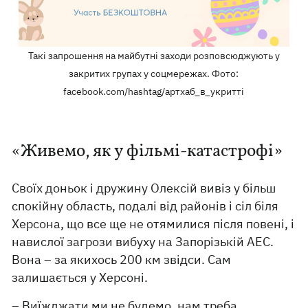
Такі запрошення на майбутні заходи розповсюджують у
закритих групах у соцмережах. Фото:
facebook.com/hashtag/артхаб_в_укритті
«Живемо, як у фільмі-катастрофі»
Своїх доньок і дружину Олексій вивіз у більш
спокійну область, подалі від районів і сіл біля
Херсона, що все ще не отямилися після повені, і
навислої загрози вибуху на Запорізькій АЕС.
Вона – за якихось 200 км звідси. Сам
залишається у Херсоні.
– Виїжджати ми не будемо, нам треба