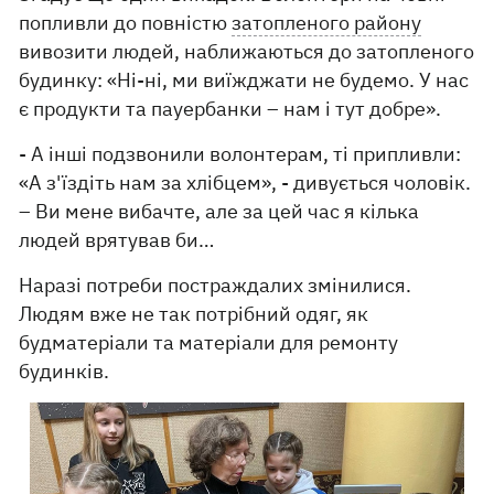
попливли до повністю
затопленого району
вивозити людей, наближаються до затопленого
будинку: «Ні-ні, ми виїжджати не будемо. У нас
є продукти та пауербанки – нам і тут добре».
- А інші подзвонили волонтерам, ті припливли:
«А з'їздіть нам за хлібцем», - дивується чоловік.
– Ви мене вибачте, але за цей час я кілька
людей врятував би…
Наразі потреби постраждалих змінилися.
Людям вже не так потрібний одяг, як
будматеріали та матеріали для ремонту
будинків.