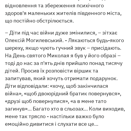
відновлення та збереження психічного
здоров'я маленьких жителів південного міста,
що постійно обстрілюється.
– Діти під час війни дуже змінилися, – зітхає
Олексій Могилевський. - Лякаються будь-якого
шереху, якщо чують гучний звук – присідають.
На День святого Миколая я був у його образі –
тоді до нас за п'ять днів прийшло понад тисячу
дітей. Просив їх розповісти віршик та
запитував, який хочуть отримати подарунок.
Діти відповідали: «хочу, щоб закінчилася
війна», «щоб двоюрідний братик повернувся»,
«друзі щоб повернулися», «а в мене тато
загинув»… Багато хто в сльозах… Коли виходив,
мене так трясло - настільки важко було
емоційно дивитися і слухати все це…