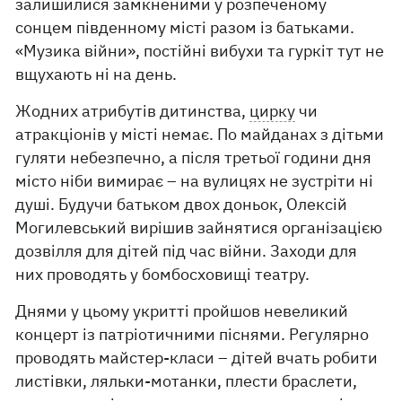
залишилися замкненими у розпеченому
сонцем південному місті разом із батьками.
«Музика війни», постійні вибухи та гуркіт тут не
вщухають ні на день.
Жодних атрибутів дитинства,
цирку
чи
атракціонів у місті немає. По майданах з дітьми
гуляти небезпечно, а після третьої години дня
місто ніби вимирає – на вулицях не зустріти ні
душі. Будучи батьком двох доньок, Олексій
Могилевський вирішив зайнятися організацією
дозвілля для дітей під час війни. Заходи для
них проводять у бомбосховищі театру.
Днями у цьому укритті пройшов невеликий
концерт із патріотичними піснями. Регулярно
проводять майстер-класи – дітей вчать робити
листівки, ляльки-мотанки, плести браслети,