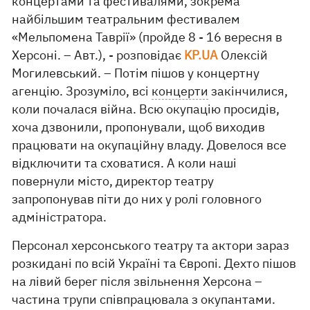
концертами та фестивалями, зокрема
найбільшим театральним фестивалем
«Мельпомена Таврії» (пройде 8 - 16 вересня в
Херсоні. – Авт.), - розповідає
KP.UA
Олексій
Могилевський. – Потім пішов у концертну
агенцію. Зрозуміло, всі
концерти
закінчилися,
коли почалася війна. Всю окупацію просидів,
хоча дзвонили, пропонували, щоб виходив
працювати на окупаційну владу. Довелося все
відключити та сховатися. А коли наші
повернули місто, директор театру
запропонував піти до них у ролі головного
адміністратора.
Персонал херсонського театру та актори зараз
розкидані по всій Україні та Європі. Дехто пішов
на лівий берег після звільнення Херсона –
частина трупи співпрацювала з окупантами.