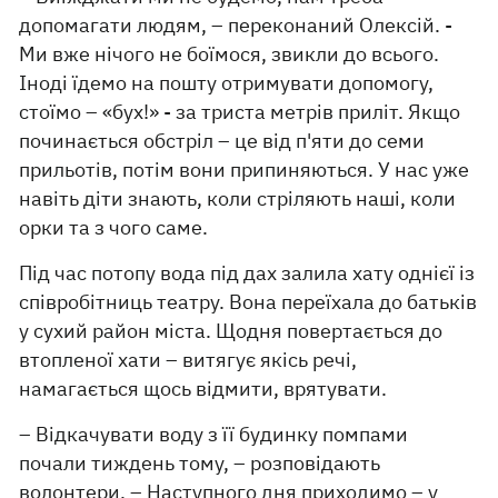
допомагати людям, – переконаний Олексій. -
Ми вже нічого не боїмося, звикли до всього.
Іноді їдемо на пошту отримувати допомогу,
стоїмо – ​​«бух!» - за триста метрів приліт. Якщо
починається обстріл – це від п'яти до семи
прильотів, потім вони припиняються. У нас уже
навіть діти знають, коли стріляють наші, коли
орки та з чого саме.
Під час потопу вода під дах залила хату однієї із
співробітниць театру. Вона переїхала до батьків
у сухий район міста. Щодня повертається до
втопленої хати – витягує якісь речі,
намагається щось відмити, врятувати.
– Відкачувати воду з її будинку помпами
почали тиждень тому, – розповідають
волонтери. – Наступного дня приходимо – у