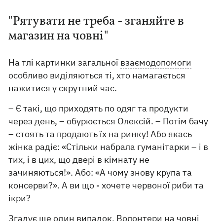
"Рятувати не треба - зганяйте в
магазин на човні"
На тлі картинки загальної
взаємодопомоги
особливо виділяються ті, хто намагається
нажитися у скрутний час.
– Є такі, що приходять по одяг та продукти
через день, – обурюється Олексій. – Потім бачу
– стоять та продають їх на ринку! Або якась
жінка радіє: «Стільки набрала гуманітарки – і в
тих, і в цих, що двері в кімнату не
зачиняються!». Або: «А чому знову крупа та
консерви?». А ви що - хочете червоної риби та
ікри?
Згадує ще один випадок. Волонтери на човні