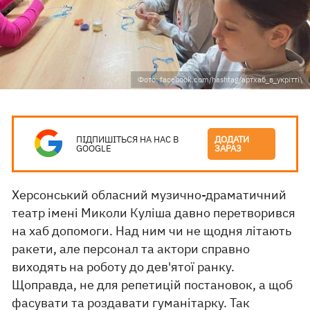
Фото: facebook.com/hashtag/артхаб_в_укрітті\
ПІДПИШІТЬСЯ НА НАС В
ДОДАТИ
GOOGLE
ЗАРАЗ
Херсонський обласний музично-драматичний
театр імені Миколи Куліша давно перетворився
на хаб допомоги. Над ним чи не щодня літають
ракети, але персонал та актори справно
виходять на роботу до дев'ятої ранку.
Щоправда, не для репетицій постановок, а щоб
фасувати та роздавати
гуманітарку
. Так