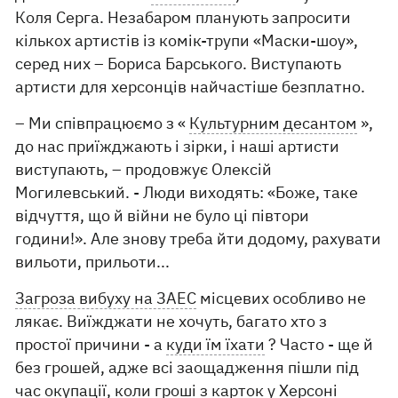
Коля Серга. Незабаром планують запросити
кількох артистів із комік-трупи «Маски-шоу»,
серед них – Бориса Барського. Виступають
артисти для херсонців найчастіше безплатно.
– Ми співпрацюємо з «
Культурним десантом
»,
до нас приїжджають і зірки, і наші артисти
виступають, – продовжує Олексій
Могилевський. - Люди виходять: «Боже, таке
відчуття, що й війни не було ці півтори
години!». Але знову треба йти додому, рахувати
вильоти, прильоти...
Загроза вибуху на ЗАЕС
місцевих особливо не
лякає. Виїжджати не хочуть, багато хто з
простої причини - а
куди їм їхати
? Часто - ще й
без грошей, адже всі заощадження пішли під
час окупації, коли гроші з карток у Херсоні