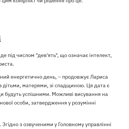
з цим конфлікт чи рішення про це.
і
де під числом "дев'ять", що означає інтелект,
риста.
ильний енергетично день, – продовжує Лариса
з дітьми, матерями, зі спадщиною. Ця дата є
оди будуть успішними. Можливі висування на
нової особи, затвердження у розумінні
. Згідно з озвученими у Головному управлінні