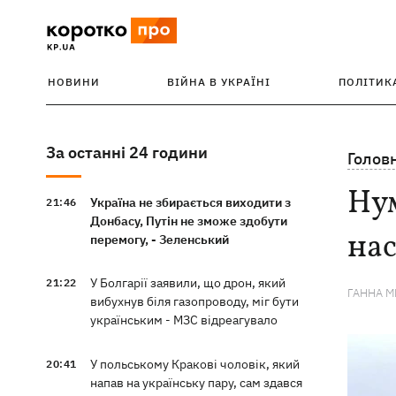
НОВИНИ
ВІЙНА В УКРАЇНІ
ПОЛІТИК
За останні 24 години
Голов
Нум
Україна не збирається виходити з
21:46
Донбасу, Путін не зможе здобути
нас
перемогу, - Зеленський
У Болгарії заявили, що дрон, який
21:22
ГАННА 
вибухнув біля газопроводу, міг бути
українським - МЗС відреагувало
У польському Кракові чоловік, який
20:41
напав на українську пару, сам здався