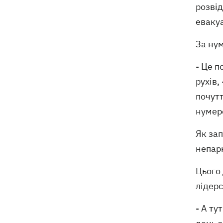
розвід
евакуа
За ну
- Це п
рухів,
почутт
нумеро
Як за
непар
Цього
лідерс
- А ту