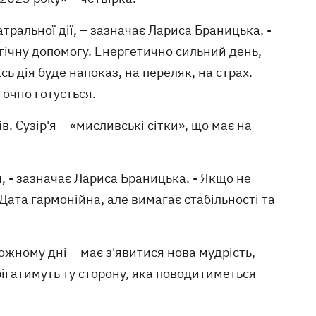
атральної дії, – зазначає Лариса Браницька. -
гічну допомогу. Енергетично сильний день,
сь дія буде напоказ, на переляк, на страх.
точно готується.
в. Сузір'я – «мисливські сітки», що має на
, - зазначає Лариса Браницька. - Якщо не
 Дата гармонійна, але вимагає стабільності та
кожному дні – має з'явитися нова мудрість,
рігатимуть ту сторону, яка поводитиметься