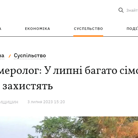
Знайт
А
ЕКОНОМІКА
СУСПІЛЬСТВО
ПОДІ
на
Суспільство
еролог: У липні багато сім
 захистять
3 липня 2023 15:20
МИЩИШИН