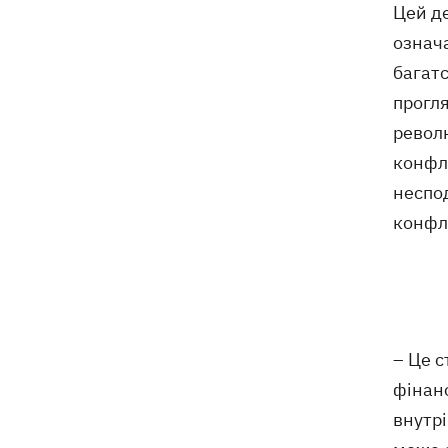
Цей де
означа
багатс
прогля
револю
конфлі
неспо
конфл
– Це с
фінанс
внутрі