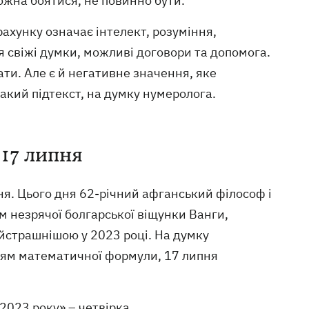
ожна боятися, не повинно бути.
рахунку означає інтелект, розуміння,
ся свіжі думки, можливі договори та допомога.
ти. Але є й негативне значення, яке
 такий підтекст, на думку нумеролога.
17 липня
пня. Цього дня 62-річний афганський філософ і
м незрячої болгарської віщунки Ванги,
найстрашнішою у 2023 році. На думку
ням математичної формули, 17 липня
2023 року» – четвірка.