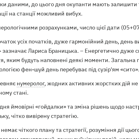
ки даними, до цього дня окупанти мають залишити т
ції на станції можливий вибух.
мерологічними розрахунками, число цієї дати (05+0
очаток усіх початків, дуже гармонійний день, день ви
 - зазначає Лариса Браницька. – Енергетично дуже с
я, яким будуть наповнені деякі моменти. Загальна 
логією фен-шуй день перебуває під сузір'ям «сито»
певняє
нумеролог
, жодних активних жорстких дій не
ному стані.
 дня ймовірні «гойдалки» та зміна рішень щодо нас
ьку, чітко вивірену стратегію.
т немає чіткого плану та стратегії, розуміння дії цьо