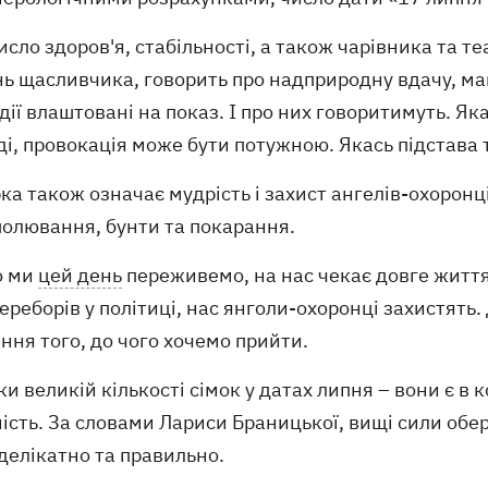
исло здоров'я, стабільності, а також чарівника та те
нь щасливчика, говорить про надприродну вдачу, ма
дії влаштовані на показ. І про них говоритимуть. Яка
і, провокація може бути потужною. Якась підстава 
ка також означає мудрість і захист ангелів-охоронці
полювання, бунти та покарання.
о ми
цей день
переживемо, на нас чекає довге життя
ереборів у політиці, нас янголи-охоронці захистять.
ння того, до чого хочемо прийти.
и великій кількості сімок у датах липня – вони є в 
ість. За словами Лариси Браницької, вищі сили обе
делікатно та правильно.