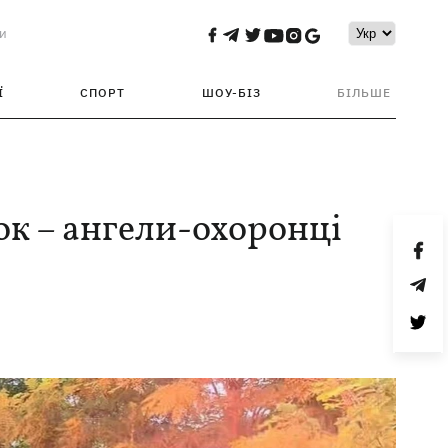
и
Ї
СПОРТ
ШОУ-БІЗ
БІЛЬШЕ
ок – ангели-охоронці