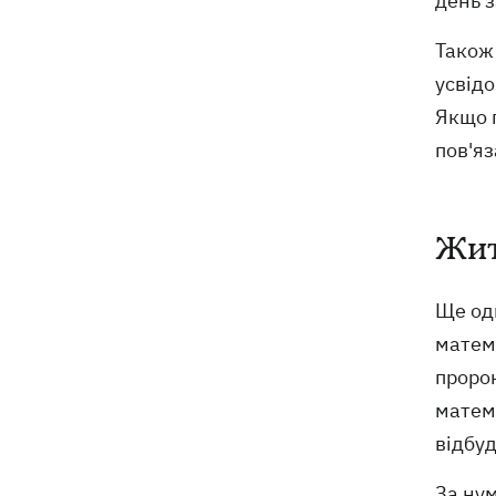
день з
Також 
усвідо
Якщо п
пов'яз
Жит
Ще одн
матема
проро
матем
відбуд
За нум