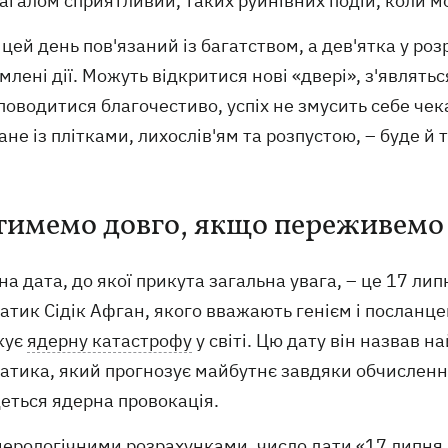
агалом сприятливий, таких руйнівних подій, коли м
цей день пов'язаний із багатством, а дев'ятка у роз
млені дії. Можуть відкритися нові «двері», з'являть
оводитися благочестиво, успіх не змусить себе чека
ане із плітками, лихослів'ям та розпустою, – буде й
имемо довго, якщо переживемо 
а дата, до якої прикута загальна увага, – це 17 ли
тик Сідік Афган, якого вважають генієм і посланце
кує
ядерну катастрофу
у світі. Цю дату він назвав 
атика, який прогнозує майбутнє завдяки обчислен
еться ядерна провокація.
ерологічними розрахунками, число дати «17 липня 