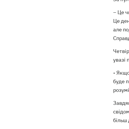
– Це ч
Це де
але по
Справд
Четвір
увазі 
- Якщ
буде п
розумі
Завдяк
свідом
більш 