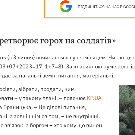
ПІДПИШІТЬСЯ НА НАС В GOOG
ретворює горох на солдатів»
нь (з 3 липня) починається
супермісяцем
. Число ць
 (03+07+2023=17, 1+7=8). За класичною нумерологіє
ідає за нагальні земні питання, матеріальні.
осіяти, зібрати, продати, чим
вати – у такому плані, – пояснює
KP.UA
 Браницька. – Це ділові питання,
ані із зовнішнім світом, – не внутрішні.
є зв'язок із боргом – хто кому що винен.