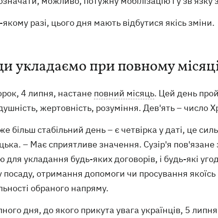
значати, можливо, потужну мобілізацію і у зв'язку 
-якому разі, цього дня мають відбутися якісь зміни.
ди укладаємо при повному місяц
орок, 4 липня, настане
повний місяць
. Цей день прой
ушність, жертовність, розуміння. Дев'ять – число Х
же більш стабільний день – є четвірка у даті, це с
ька. – Має сприятливе значення. Сузір'я пов'язане 
 для укладання будь-яких договорів, і будь-які уг
 посаду, отримання допомоги чи просування якоїсь 
льності обраного напряму.
ного дня, до якого прикута увага українців, 5 липня