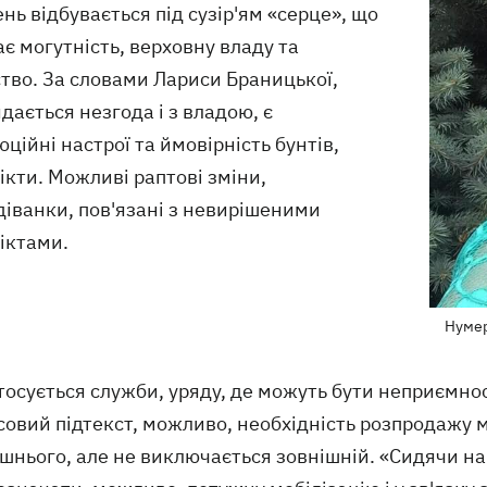
нь відбувається під сузір'ям «серце», що
є могутність, верховну владу та
тво. За словами Лариси Браницької,
дається незгода і з владою, є
ційні настрої та ймовірність бунтів,
кти. Можливі раптові зміни,
діванки, пов'язані з невирішеними
іктами.
Нумер
тосується служби, уряду, де можуть бути неприємно
овий підтекст, можливо, необхідність розпродажу м
шнього, але не виключається зовнішній. «Сидячи на 