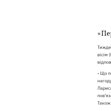
У Болгарії дрон вибухнув неподалік
17:48
великого газопроводу
Після тривалої хвороби в Аргентині
17:07
«Пе
помер батько Ліонеля Мессі
У Марганці та сусідніх населених
Тижде
16:39
пунктах відновили водопостачання
вісім
відпов
Росіяни атакували рейсовий автобус у
16:11
Нікополі - є жертви
- Що п
нагоду
16:00
Кінець світу на 7 секунд: соцмережі в
паніці, чекаючи 12 серпня, і до чого
Лариса
тут НАСА
пов'яз
Також 