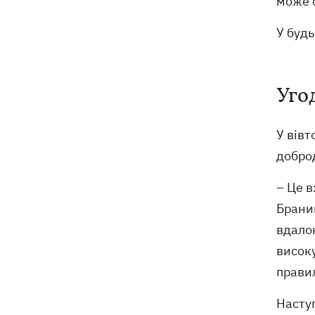
може о
У будь
Уго
У вівт
доброд
– Це в
Браниц
вдалою
високу
прави
Наступ