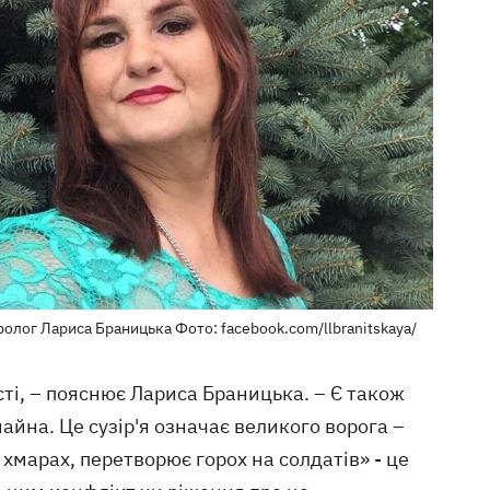
олог Лариса Браницька Фото: facebook.com/llbranitskaya/
сті, – пояснює Лариса Браницька. – Є також
айна. Це сузір'я означає великого ворога –
хмарах, перетворює горох на солдатів» - це