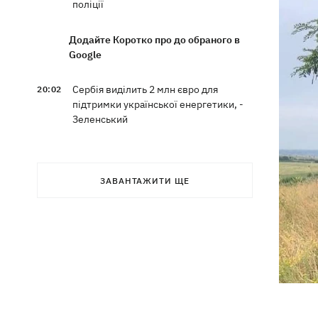
поліції
Додайте Коротко про до обраного в
Google
Сербія виділить 2 млн євро для
20:02
підтримки української енергетики, -
Зеленський
Чат Telegram, де координувалися акції
19:23
за Федорова, видалили після
ЗАВАНТАЖИТИ ЩЕ
затримання адміну
Чемпіон ММА Гудзь уїдливо
18:59
відреагував на своє відсторонення із
проекту до Дня Незалежності
Компанія OpenAI призупинила тести
18:16
ІІ-моделі Astra через побоювання з
приводу її кіберможливостей