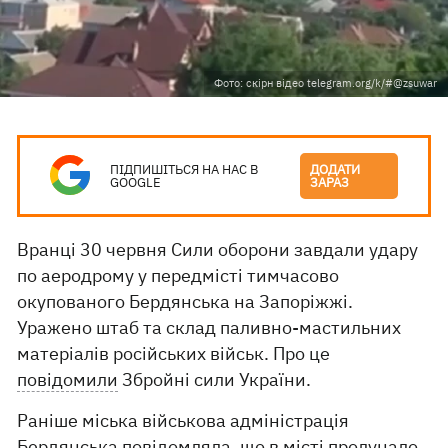
Фото: скірн відео telegram.org/k/#@zsuwar
ПІДПИШІТЬСЯ НА НАС В
ДОДАТИ
GOOGLE
ЗАРАЗ
Вранці 30 червня Сили оборони завдали удару
по аеродрому у передмісті тимчасово
окупованого Бердянська на Запоріжжі.
Уражено штаб та склад паливно-мастильних
матеріалів російських військ. Про це
повідомили
Збройні сили України.
Раніше міська військова адміністрація
Бердянська
повідомляла
, що в місті пролунало