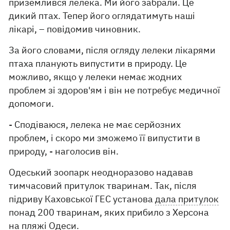
приземлився лелека. Ми його забрали. Це
дикий птах. Тепер його оглядатимуть наші
лікарі, – повідомив чиновник.
За його словами, після огляду лелеки лікарями
птаха планують випустити в природу. Це
можливо, якщо у лелеки немає жодних
проблем зі здоров'ям і він не потребує медичної
допомоги.
- Сподіваюся, лелека не має серйозних
проблем, і скоро ми зможемо її випустити в
природу, - наголосив він.
Одеський зоопарк неодноразово надавав
тимчасовий притулок тваринам. Так, після
підриву Каховської ГЕС установа
дала притулок
понад 200 тваринам, яких прибило з Херсона
на пляжі Одеси.