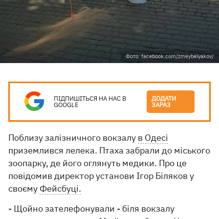
Фото: facebook.com/zmeybelyakov/
ПІДПИШІТЬСЯ НА НАС В
ДОДАТИ
GOOGLE
ЗАРАЗ
Поблизу залізничного вокзалу
в Одесі
приземлився лелека. Птаха забрали до міського
зоопарку, де його оглянуть медики. Про це
повідомив директор установи Ігор Біляков у
своєму
Фейсбуці.
- Щойно зателефонували - біля вокзалу