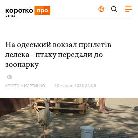
На одеський вокзал прилетів
лелека - птаху передали до
зоопарку
23 червня 2023 21:08
КРІСТІНА МАРТИНКО