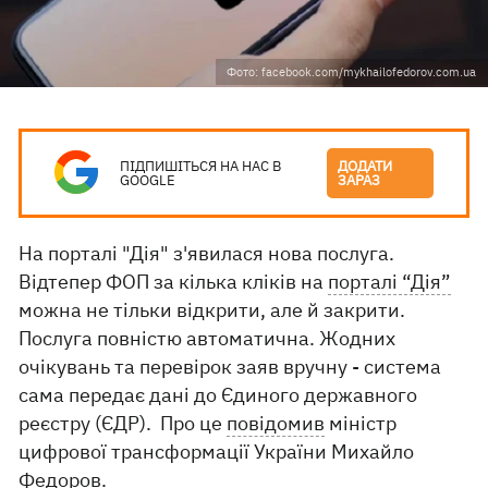
Фото: facebook.com/mykhailofedorov.com.ua
ПІДПИШІТЬСЯ НА НАС В
ДОДАТИ
GOOGLE
ЗАРАЗ
На порталі "Дія" з'явилася нова послуга.
Відтепер ФОП за кілька кліків на
порталі “Дія”
можна не тільки відкрити, але й закрити.
Послуга повністю автоматична. Жодних
очікувань та перевірок заяв вручну - система
сама передає дані до Єдиного державного
реєстру (ЄДР). Про це
повідомив
міністр
цифрової трансформації України Михайло
Федоров.