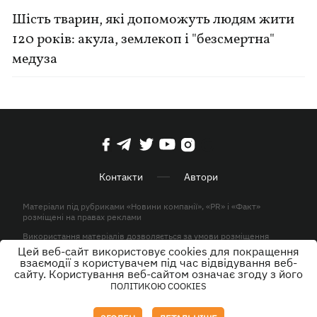
Шість тварин, які допоможуть людям жити
120 років: акула, землекоп і "безсмертна"
медуза
Контакти
Автори
Матеріали під рубриками «Новини компанії», «PR» і «Факт»
розміщені на правах реклами
Використання матеріалів дозволяється за умови розміщення
активного гіперпосилання на KP.UA в першому абзаці.
Цей веб-сайт використовує cookies для покращення
взаємодії з користувачем під час відвідування веб-
© ТОВ «ЮЛАВ МЕДІА» 2026. Всі права захищені.
сайту. Користування веб-сайтом означає згоду з його
ПОЛІТИКОЮ COOKIES
Дизайн