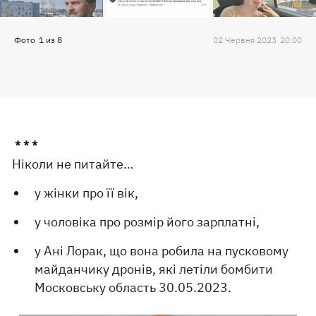
Фото
1
из
8
02 Червня 2023
20:00
* * *
Ніколи не питайте…
у жінки про її вік,
у чоловіка про розмір його зарплатні,
у Ані Лорак, що вона робила на пусковому
майданчику дронів, які летіли бомбити
Московську область 30.05.2023.