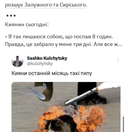
розшук Залужного та Сирського
.
* * *
Киянин сьогодні:
- Я так пишаюся собою, що поспав 8 годин.
Правда, це забрало у мене три дні. Але все ж…