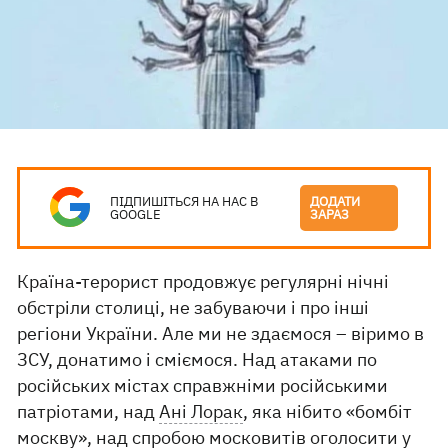
ПІДПИШІТЬСЯ НА НАС В
ДОДАТИ
GOOGLE
ЗАРАЗ
Країна-терорист продовжує регулярні нічні
обстріли столиці, не забуваючи і про інші
регіони України. Але ми не здаємося – віримо в
ЗСУ, донатимо і сміємося. Над атаками по
російських містах справжніми російськими
патріотами, над
Ані Лорак
, яка нібито «бомбіт
москву», над спробою московитів оголосити у