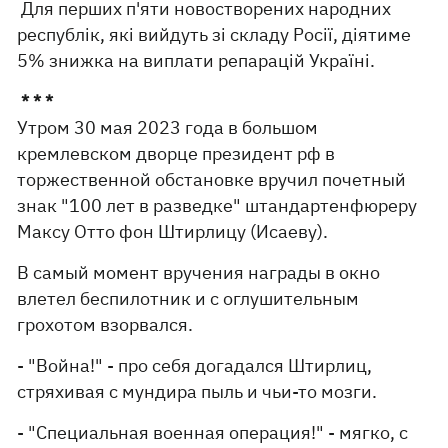
Для перших п'яти новостворених народних
республік, які вийдуть зі складу Росії, діятиме
5% знижка на виплати репарацій Україні.
* * *
Утром 30 мая 2023 года в большом
кремлевском дворце президент рф в
торжественной обстановке вручил почетный
знак "100 лет в разведке" штандартенфюреру
Максу Отто фон Штирлицу (Исаеву).
В самый момент вручения награды в окно
влетел беспилотник и с оглушительным
грохотом взорвался.
- "Война!" - про себя догадался Штирлиц,
стряхивая с мундира пыль и чьи-то мозги.
- "Специальная военная операция!" - мягко, с