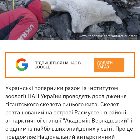
Фото: facebook.com/AntarcticCenter
ПІДПИШІТЬСЯ НА НАС В
ДОДАТИ
GOOGLE
ЗАРАЗ
Українські полярники разом із Інститутом
зоології НАН України проводять дослідження
гігантського скелета синього кита. Скелет
розташований на острові Расмуссен в районі
антарктичної станції "
Академік Вернадський
" і
є одним із найбільших знайдених у світі. Про це
повідомляє
Національний антарктичний