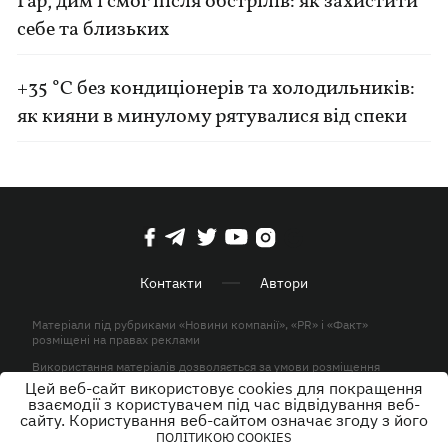
Гар, дим і смог після обстрілів: як захистити
себе та близьких
+35 °C без кондиціонерів та холодильників:
як кияни в минулому рятувалися від спеки
Контакти
Автори
Матеріали під рубриками «Новини компанії», «PR» і «Факт»
розміщені на правах реклами
Використання матеріалів дозволяється за умови розміщення
активного гіперпосилання на KP.UA в першому абзаці.
Цей веб-сайт використовує cookies для покращення
взаємодії з користувачем під час відвідування веб-
© ТОВ «ЮЛАВ МЕДІА» 2026. Всі права захищені.
сайту. Користування веб-сайтом означає згоду з його
ПОЛІТИКОЮ COOKIES