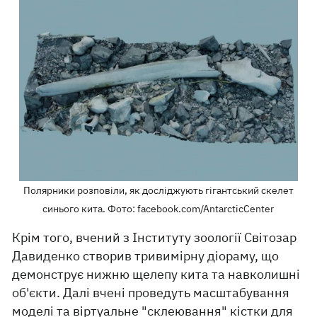
Полярники розповіли, як досліджують гігантський скелет
синього кита. Фото: facebook.com/AntarcticCenter
Крім того, вчений з Інституту зоології Світозар
Давиденко створив тривимірну діораму, що
демонструє нижню щелепу кита та навколишні
об'єкти. Далі вчені проведуть масштабування
моделі та віртуальне "склеювання" кістки для