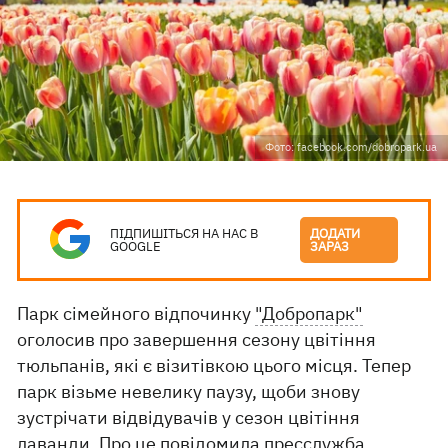
Фото: facebook.com/dobropark.ua
ПІДПИШІТЬСЯ НА НАС В
ДОДАТИ
GOOGLE
ЗАРАЗ
Парк сімейного відпочинку
"Добропарк"
оголосив про завершення сезону цвітіння
тюльпанів, які є візитівкою цього місця. Тепер
парк візьме невелику паузу, щоби знову
зустрічати відвідувачів у сезон цвітіння
лаванди. Про це повідомила
пресслужба