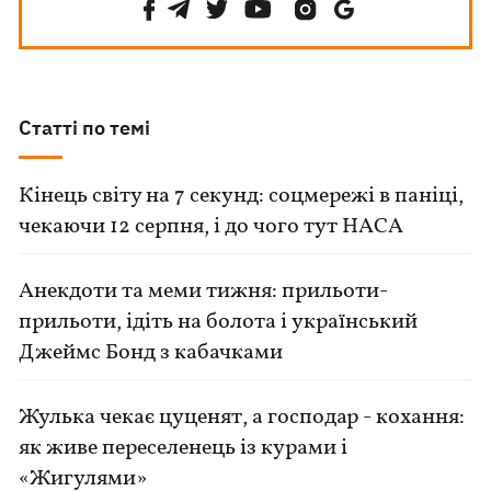
Статті по темі
Кінець світу на 7 секунд: соцмережі в паніці,
чекаючи 12 серпня, і до чого тут НАСА
Анекдоти та меми тижня: прильоти-
прильоти, ідіть на болота і український
Джеймс Бонд з кабачками
Жулька чекає цуценят, а господар - кохання:
як живе переселенець із курами і
«Жигулями»