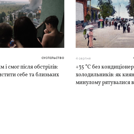
СУСПІЛЬСТВО
4 серпня
м і смог після обстрілів:
+35 °C без кондиціонер
истити себе та близьких
холодильників: як киян
минулому рятувалися в