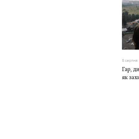
5 серпня
Гар, ди
як зах