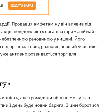
LE
ДОДАТИ ЗАРАЗ
рдії. Продавця амфетаміну він виявив під
 акції, повідомляють організатори «Спіймай
з небезпечною речовиною у кишені. Його
ю від організаторів, розповів перший учасник.
 дуже активно розвивається торгівля
гу»
чинність, але громадяни ніяк не можуть із
упний день буде новий барига. З цим боротися