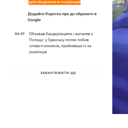
для лікування в стаціонарі
Додайте Коротко про до обраного в
Google
Обзивав бандерівцями і виганяв з
06:57
Польщі: у Гданську поляк побив
співвітчизників, прийнявши їх за
українців
Динамо переграло Карабах у
06:26
кваліфікації Ліги конференцій
ЗАВАНТАЖИТИ ЩЕ
7 серпня – яке сьогодні свято, що
05:30
сьогодні не можна робити, традиції та
прикмети цього дня
6 серпня
Федоров сподівається повернутися
21:59