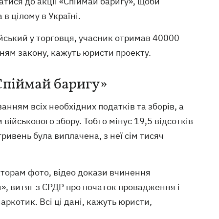
атися до акції «Спіймай баригу», щоби
в цілому в Україні.
ейський у торговця, учасник отримав 40000
ням закону, кажуть юристи проекту.
Спіймай баригу»
анням всіх необхідних податків та зборів, а
 військового збору. Тобто мінус 19,5 відсотків
ривень була виплачена, з неї сім тисяч
аторам фото, відео докази вчинення
, витяг з ЄРДР про початок провадження і
ркотик. Всі ці дані, кажуть юристи,