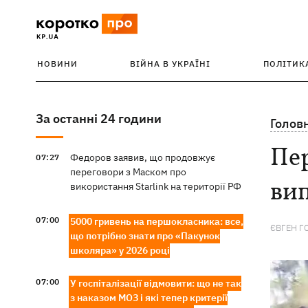
НОВИНИ
ВІЙНА В УКРАЇНІ
ПОЛІТИК
За останні 24 години
Голов
Пер
Федоров заявив, що продовжує
07:27
переговори з Маском про
вип
використання Starlink на території РФ
07:00
5000 гривень на першокласника: все,
ЄВГЕН Г
що потрібно знати про «Пакунок
школяра» у 2026 році
07:00
У госпіталізації відмовити: що не так
з наказом МОЗ і які тепер критерії