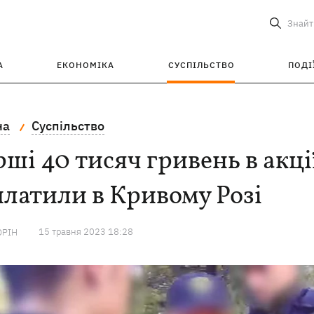
Знайт
А
ЕКОНОМІКА
СУСПІЛЬСТВО
ПОДІ
на
Суспільство
ші 40 тисяч гривень в акц
латили в Кривому Розі
15 травня 2023 18:28
ОРІН