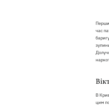
на посаду міністра оборони -
"президент не сказав чіткого ні"
Зеленський анонсував звільнення
21:34
Перши
через ситуацію з водою у Марганці
час па
бариг
Збірна України з хокею отримала
21:06
нового тренера – ним став Олександр
зупини
Бобкін
Долучи
нарко
Зеленський доручив підготувати
20:39
проти РФ спеціальну санкційну
операцію
Вік
Дрони СБУ вразили два кораблі ФСБ
20:12
РФ "Балаклава" та "Керч"
В Крив
Зеленський підписав укази про
19:40
цим п
звільнення ще чотирьох послів