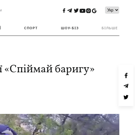
и
Ї
СПОРТ
ШОУ-БІЗ
БІЛЬШЕ
ії «Спіймай баригу»