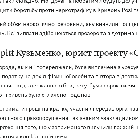
 таки складно. Мої друзі та побратими будуть долуч
ити боротьбу проти наркотрафіку в Кривому Розі та 
ий об’єм наркотичної речовини, яку виявили поліц
ь. Всі виплати здійснюються прозоро та з дотриман
рій Кузьменко, юрист проекту «
рода, як ми і попереджали, була виплачена з урахув
 податку на дохід фізичної особи та півтора відсотки
плачено до державного бюджету. Сума сорок тисяч г
от гривень було сплачено податків
отримати гроші на кратку, учасник передав організ
нального правопорушення так званим «закладником»
рдження того, що у затриманого вилучили важкий на
аються конфіденційними.