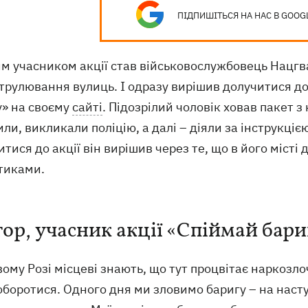
ПІДПИШІТЬСЯ НА НАС В GOOG
м учасником акції став військовослужбовець Нацгва
трулювання вулиць. І одразу вирішив долучитися до
у» на своєму
сайті
. Підозрілий чоловік ховав пакет 
ли, викликали поліцію, а далі – діяли за інструкціє
тися до акції він вирішив через те, що в його місті
тиками.
тор, учасник акції «Спіймай бари
ому Розі місцеві знають, що тут процвітає наркозло
оборотися. Одного дня ми зловимо баригу – на наст