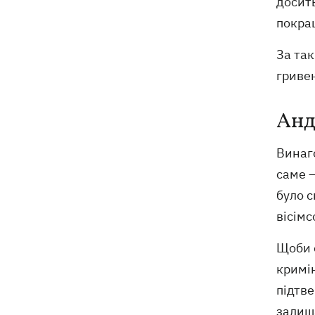
досить
покращ
За так
гривен
Анд
Винаго
саме –
було с
вісімс
Щоби 
кримі
підтве
залиш