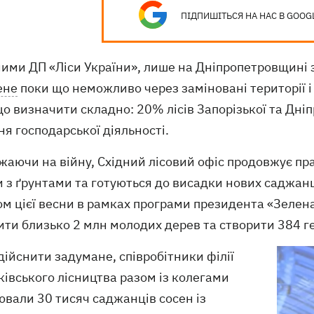
ПІДПИШІТЬСЯ НА НАС В GOOG
ими ДП «Ліси України», лише на Дніпропетровщині з
ене
поки що неможливо через заміновані території і 
о визначити складно: 20% лісів Запорізької та Дні
я господарської діяльності.
жаючи на війну, Східний лісовий офіс продовжує пр
 з ґрунтами та готуються до висадки нових саджанці
м цієї весни в рамках програми президента «Зелена
ти близько 2 млн молодих дерев та створити 384 ге
ійснити задумане, співробітники філії
івського лісництва разом із колегами
ювали 30 тисяч саджанців сосен із