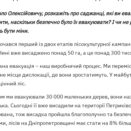
ло Олексійовичу, розкажіть про саджанці, які ви ев
ти, наскільки безпечно було їх евакуювати? І чи н
 бути міни.
очався перший із двох етапів лісокультурної кампан
 Нині вже висаджено понад 50 га, а це понад 300 тис
ана евакуація – наш виробничий процес. Ми переміс
не місце дислокації, де вони зростатимуть. У майб
інний ліс.
ом ми евакуювали 30 000 маленьких дерев, вони на
ка. Сьогодні її вже висадили на території Петриківс
ована, тож висадка пройшла благополучно та безпеч
и, лісів на Дніпропетровщині має стати на 8% біль