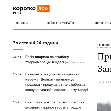
НОВИНИ
ВІЙНА В УКРАЇНІ
ПОЛІТИК
За останні 24 години
Голов
При
Росія вдарила по стадіону
15:41
"Чорноморець" в Одесі
[оновлюється]
Зап
Скандал із закупівлями курятини:
15:37
мережа «Делікат» продовжує
ГАННА Н
продавати продукцію птахофабрики,
звинувачуваної в екологічному терорі
Синоптики розповіли, які області на
15:25
вихідних накриють грози з градом