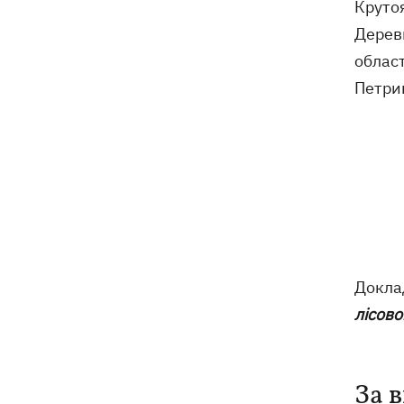
Крутоя
Дерев
област
Петрик
Докла
лісово
За 