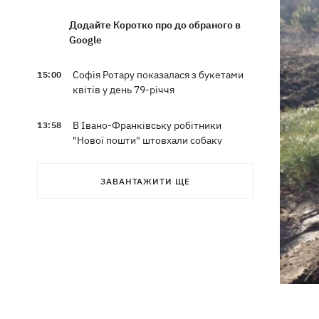
Додайте Коротко про до обраного в
Google
Софія Ротару показалася з букетами
15:00
квітів у день 79-річчя
В Івано-Франківську робітники
13:58
"Нової пошти" штовхали собаку
шваброю, - реакція компанії
ЗАВАНТАЖИТИ ЩЕ
Відомий український бренд потрапив
13:33
у скандал через рекламу з
«малоросом» в новій колекції
Наталка Денисенко стала
13:30
співведучою "Холостяка"
Кількість жертв атаки на Київ 5
13:26