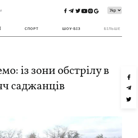
и
Ї
СПОРТ
ШОУ-БІЗ
БІЛЬШЕ
о: із зони обстрілу в
яч саджанців