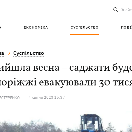
Знайт
А
ЕКОНОМІКА
СУСПІЛЬСТВО
ПОДІ
на
Суспільство
йшла весна – саджати будем
оріжжі евакуювали 30 тис
4 квiтня 2023 15:37
ЕСТЕРЕНКО