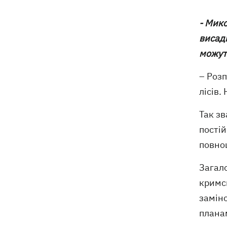
- Мико
висади
можуть
– Розп
лісів.
Так зв
постій
повноц
Загал
кримсь
замін
планам