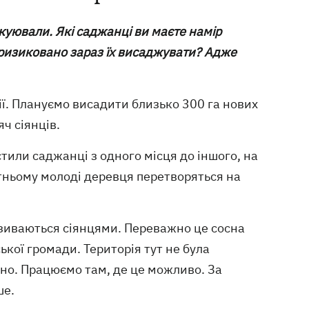
акуювали. Які саджанці ви маєте намір
е ризиковано зараз їх висаджувати? Адже
ії. Плануємо висадити близько 300 га нових
яч сіянців.
тили саджанці з одного місця до іншого, на
утньому молоді деревця перетворяться на
зиваються сіянцями. Переважно це сосна
ької громади. Територія тут не була
но. Працюємо там, де це можливо. За
ше.