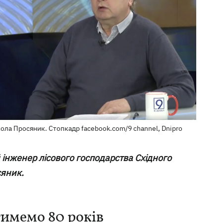
ола Просяник. Стопкадр facebook.com/9 сhannel, Dnipro
 інженер лісового господарства Східного
сяник.
имемо 80 років