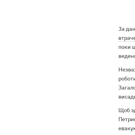
серпня зросла
На Миколаївщині під час купання у
12:54
морі підірвався 45-річний чоловік
За дан
втрач
Росіяни вводять у оману власне
12:49
керівництво - речник Об’єднаних сил
поки щ
спростував заяви про Білий Колодязь
веденн
Наталя Могилевська вперше стане
12:47
Незва
тренеркою дорослого "Голосу"
роботи
Україна успішно протестувала власну
Загало
12:18
балістику – експерт розповів, про яку
висади
саме ракету йдеться
Щоб зд
Петрик
еваку