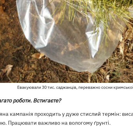
Евакуювали 30 тис. саджанців, переважно сосни кримської.
агато роботи. Встигаєте?
няна кампанія проходить у дуже стислий термін: ви
ою. Працювати важливо на вологому ґрунті.