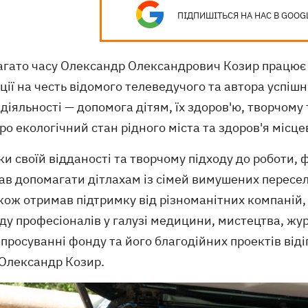
ПІДПИШІТЬСЯ НА НАС В GOOG
агато часу Олександр Олександрович Козир працює 
ції на честь відомого телеведучого та автора успі
діяльності — допомога дітям, їх здоров'ю, творчому
ро екологічний стан рідного міста та здоров'я місц
и своїй відданості та творчому підходу до роботи, 
ав допомагати дітлахам із сімей вимушених переселе
кож отримав підтримку від різноманітних компаній,
ду професіоналів у галузі медицини, мистецтва, жу
 просуванні фонду та його благодійних проектів від
 Олександр Козир.