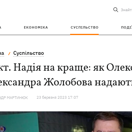
Знайт
А
ЕКОНОМІКА
СУСПІЛЬСТВО
ПОДІ
на
Суспільство
т. Надія на краще: як Оле
ександра Жолобова надають
23 березня 2023 17:07
НДР МАРТИНЮК