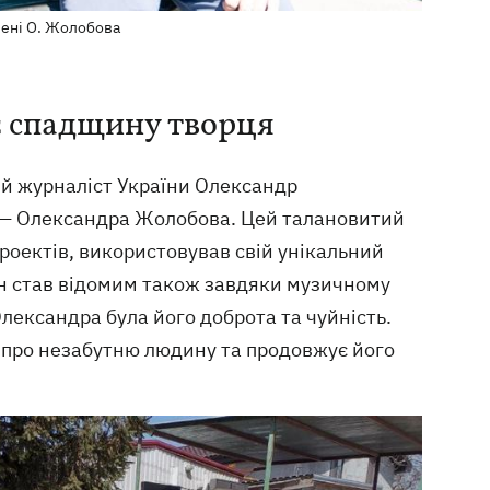
мені О. Жолобова
є спадщину творця
й журналіст України Олександр
 — Олександра Жолобова. Цей талановитий
роектів, використовував свій унікальний
ін став відомим також завдяки музичному
лександра була його доброта та чуйність.
 про незабутню людину та продовжує його