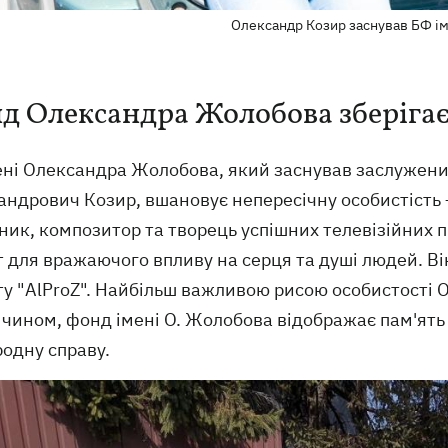
Олександр Козир заснував БФ і
д Олександра Жолобова зберіга
ені Олександра Жолобова, який заснував заслужени
андрович Козир, вшановує непересічну особистість
ик, композитор та творець успішних телевізійних п
т для вражаючого впливу на серця та душі людей. В
у "AlProZ". Найбільш важливою рисою особистості О
 чином, фонд імені О. Жолобова відображає пам'ять
одну справу.