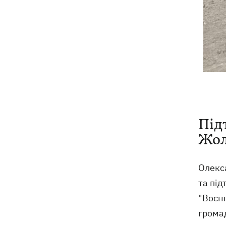
Під
Жол
Олекс
та під
"Воєнн
громад