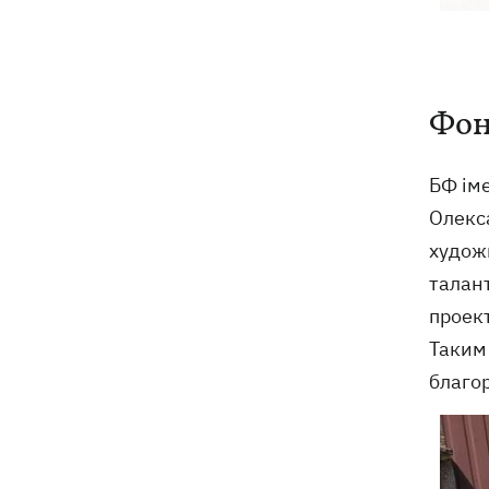
Фон
БФ ім
Олекс
художн
талан
проект
Таким
благор