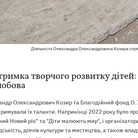
Діяльність Олександра Олександровича Козира спря
тримка творчого розвитку дітей: 
обова
андр Олександрович Козир та Благодійний фонд О.
тримували їх таланти. Наприкінці 2022 року було п
ий Новий рік" та "Діти малюють мир", і організатор
ськість, діячів культури та мистецтва, а також вла