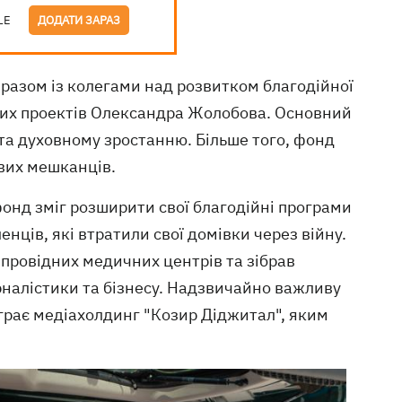
LE
ДОДАТИ ЗАРАЗ
разом із колегами над розвитком благодійної
шних проектів Олександра Жолобова. Основний
 та духовному зростанню. Більше того, фонд
евих мешканців.
фонд зміг розширити свої благодійні програми
нців, які втратили свої домівки через війну.
 провідних медичних центрів та зібрав
рналістики та бізнесу. Надзвичайно важливу
іграє медіахолдинг "Козир Діджитал", яким