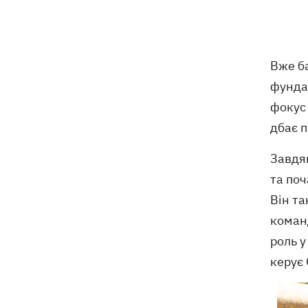
Туреччина запропонувала Росії та
08:34
Україні оголосити мораторій на удари
у Чорному морі
Вже б
фунда
08:00
Опішня: Як стати гончарем за три
тижні і виграти 1000 доларів за
фокус 
глиняного монстра
дбає п
Росія завдала удару по Харкову:
07:52
Завдяк
частково зруйновано
десятиповерхівку, загинули люди
та поч
Він та
коман
Вночі Росія атакувала Одесу
07:24
ракетами та дронами, горів центр
роль у
міста
керує