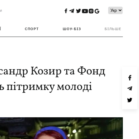
и
Ї
СПОРТ
ШОУ-БІЗ
БІЛЬШЕ
ксандр Козир та Фонд
 пітримку молоді