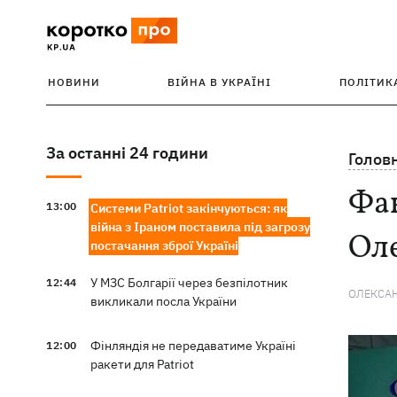
НОВИНИ
ВІЙНА В УКРАЇНІ
ПОЛІТИК
За останні 24 години
Голов
Фак
13:00
Системи Patriot закінчуються: як
війна з Іраном поставила під загрозу
Ол
постачання зброї Україні
У МЗС Болгарії через безпілотник
12:44
ОЛЕКСА
викликали посла України
Фінляндія не передаватиме Україні
12:00
ракети для Patriot