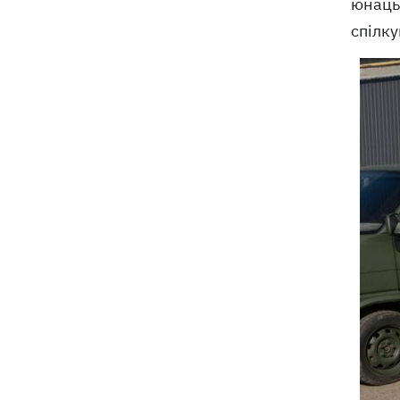
юнаць
спілку