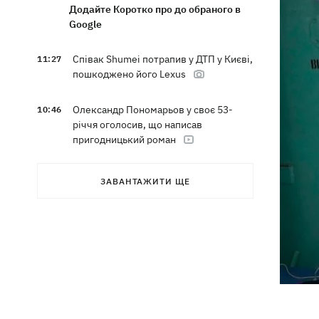
Додайте Коротко про до обраного в
Google
Співак Shumei потрапив у ДТП у Києві,
11:27
пошкоджено його Lexus
Олександр Пономарьов у своє 53-
10:46
річчя оголосив, що написав
пригодницький роман
Син Байдена розповів, що рак
10:21
ЗАВАНТАЖИТИ ЩЕ
експрезидента США прогресує
Зеленський задоволений
09:37
результатами 40-денної операції
щодо примусу Росії до миру
Ракети, які атакували Одесу, збити не
09:03
вдалося, випливає зі зведення ПС ЗСУ