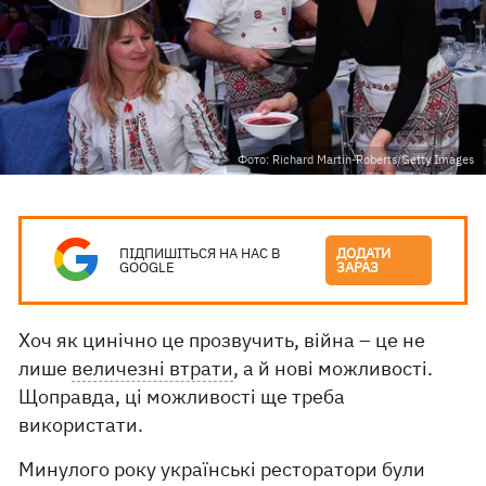
Фото: Richard Martin-Roberts/Getty Images
ПІДПИШІТЬСЯ НА НАС В
ДОДАТИ
GOOGLE
ЗАРАЗ
Хоч як цинічно це прозвучить, війна – це не
лише
величезні втрати
, а й нові можливості.
Щоправда, ці можливості ще треба
використати.
Минулого року українські ресторатори були