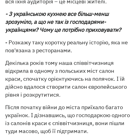
вся їхня аудиторія – це місцеві жителі.
- З українською кухнею все більш-менш
зрозуміло, а що не так із господарями-
українцями? Чому це потрібно приховувати?
- Розкажу таку коротку реальну історію, яка не
пов'язана з ресторанами.
Декілька років тому наша співвітчизниця
відкрила в одному з польських міст салон
краси, спочатку орієнтуючись на полячок. І їй
дійсно вдалося створити салон європейського
рівня і розкрутитися.
Після початку війни до міста приїхало багато
українок. І дізнавшись, що господаркою одного
із салонів краси є співвітчизниця, вони пішли
туди масово, щоб її підтримати.