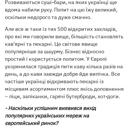
Розвиваються суші-бари, на яких українці ще
вдома набили руку. Попит на цю їжу великий,
оскільки недорого та дуже смачно.
Але все ж таки із тих 500 відкритих закладів,
про які ми говорили вище, більшість становлять
кав'ярні та пекарні. Це світове явище
популярніше за шаурму. Бізнес відносно
простий і користується попитом. У Європі
укоренилася традиція пити каву кілька разів на
день, а до кави завжди добре йде випічка. Все
частіше українці відкривають пекарні із
місцевим асортиментом плюс якісь доповнення
– піци, запіканки, гарячі бутерброди, хот-доги.
- Наскільки успішним виявився вихід
популярних українських мереж на
європейський ринок?