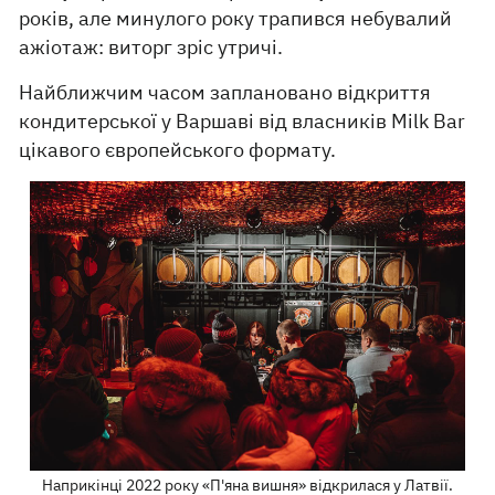
років, але минулого року трапився небувалий
ажіотаж: виторг зріс утричі.
Найближчим часом заплановано відкриття
кондитерської у Варшаві від власників Milk Bar
цікавого європейського формату.
Наприкінці 2022 року «П'яна вишня» відкрилася у Латвії.