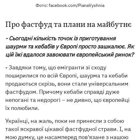
Фото: facebook.com/PianaVyshnia
Про фастфуд та плани на майбутнє
- Сьогодні кількість точок із приготування
шаурми та кебабів у Європі просто зашкалює. Як
цій їжі вдалося завоювати європейський ринок?
- Завдяки тому, що емігранти зі сходу
поширилися по всій Європі, шаурма та кебаби
продаються скрізь, вони стали універсальним
фастфудом. Причому кебаби справді дуже
непогані та недорогі – не дивно, що європейці
їх полюбили.
Українці, на жаль, поки не принесли з собою
такої яскравої цікавої фастфудної страви. І, на
мою думку, це насамперед пов'язане з нашою