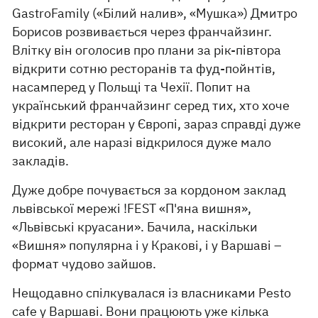
GastroFamily («Білий налив», «Мушка») Дмитро
Борисов розвивається через франчайзинг.
Влітку він оголосив про плани за рік-півтора
відкрити сотню ресторанів та фуд-пойнтів,
насамперед у Польщі та Чехії. Попит на
український франчайзинг серед тих, хто хоче
відкрити ресторан у Європі, зараз справді дуже
високий, але наразі відкрилося дуже мало
закладів.
Дуже добре почувається за кордоном заклад
львівської мережі !FEST «П'яна вишня»,
«Львівські круасани». Бачила, наскільки
«Вишня» популярна і у Кракові, і у Варшаві –
формат чудово зайшов.
Нещодавно спілкувалася із власниками Pesto
cafe у Варшаві. Вони працюють уже кілька