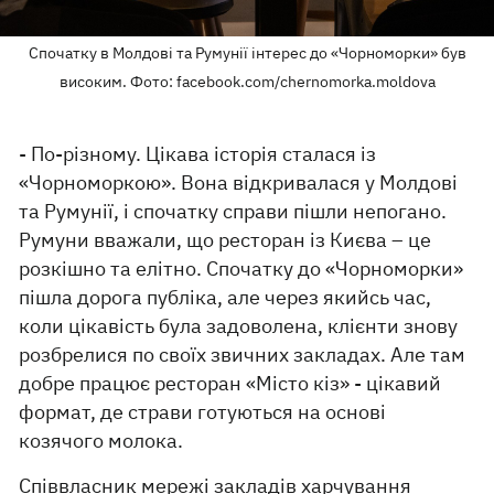
Спочатку в Молдові та Румунії інтерес до «Чорноморки» був
високим. Фото: facebook.com/chernomorka.moldova
- По-різному. Цікава історія сталася із
«Чорноморкою». Вона відкривалася у Молдові
та Румунії, і спочатку справи пішли непогано.
Румуни вважали, що ресторан із Києва – це
розкішно та елітно. Спочатку до «Чорноморки»
пішла дорога публіка, але через якийсь час,
коли цікавість була задоволена, клієнти знову
розбрелися по своїх звичних закладах. Але там
добре працює ресторан «Місто кіз» - цікавий
формат, де страви готуються на основі
козячого молока.
Співвласник мережі закладів харчування