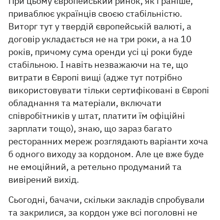
При цьому європейський ринок, як і раніше,
приваблює українців своєю стабільністю.
Виторг тут у твердій європейській валюті, а
договір укладається не на три роки, а на 10
років, причому сума оренди усі ці роки буде
стабільною. І навіть незважаючи на те, що
витрати в Європі вищі (адже тут потрібно
використовувати тільки сертифіковані в Європі
обладнання та матеріали, включати
співробітників у штат, платити їм офіційні
зарплати тощо), знаю, що зараз багато
ресторанних мереж розглядають варіанти хоча
б одного виходу за кордоном. Але це вже буде
не емоційний, а ретельно продуманий та
вивірений вихід.
Сьогодні, бачачи, скільки закладів спробували
та закрилися, за кордон уже всі поголовні не