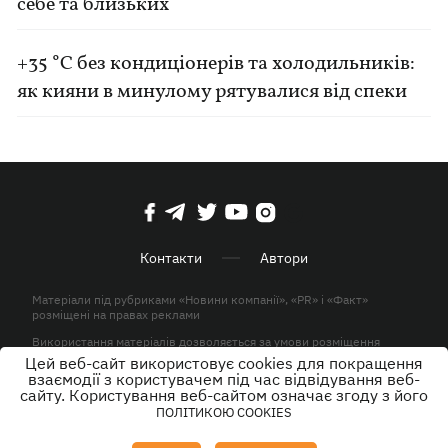
себе та близьких
+35 °C без кондиціонерів та холодильників:
як кияни в минулому рятувалися від спеки
Контакти
Автори
Матеріали під рубриками «Новини компанії», «PR» і «Факт»
розміщені на правах реклами
Використання матеріалів дозволяється за умови розміщення
активного гіперпосилання на KP.UA в першому абзаці.
Цей веб-сайт використовує cookies для покращення
взаємодії з користувачем під час відвідування веб-
© ТОВ «ЮЛАВ МЕДІА» 2026. Всі права захищені.
сайту. Користування веб-сайтом означає згоду з його
ПОЛІТИКОЮ COOKIES
Дизайн