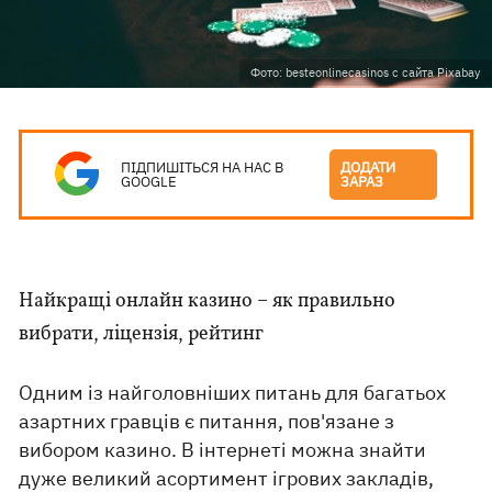
Фото: besteonlinecasinos с сайта Pixabay
ПІДПИШІТЬСЯ НА НАС В
ДОДАТИ
GOOGLE
ЗАРАЗ
Найкращі онлайн казино – як правильно
вибрати, ліцензія, рейтинг
Одним із найголовніших питань для багатьох
азартних гравців є питання, пов'язане з
вибором казино. В інтернеті можна знайти
дуже великий асортимент ігрових закладів,