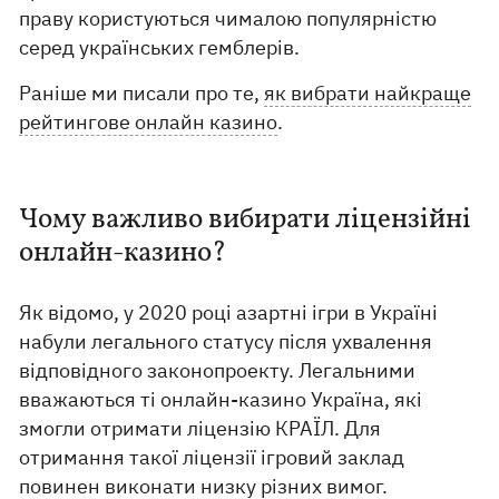
праву користуються чималою популярністю
серед українських гемблерів.
Раніше ми писали про те,
як вибрати найкраще
рейтингове онлайн казино
.
Чому важливо вибирати ліцензійні
онлайн-казино?
Як відомо, у 2020 році азартні ігри в Україні
набули легального статусу після ухвалення
відповідного законопроекту. Легальними
вважаються ті онлайн-казино Україна, які
змогли отримати ліцензію КРАЇЛ. Для
отримання такої ліцензії ігровий заклад
повинен виконати низку різних вимог.