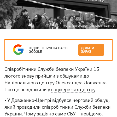
Фото: facebook.com/dovzhenko.centre
ПІДПИШІТЬСЯ НА НАС В
ДОДАТИ
GOOGLE
ЗАРАЗ
Співробітники Служби безпеки України 15
лютого знову прийшли з обшуками до
Національного центру Олександра Довженка
.
Про це повідомили у
соцмережах центру
.
- У Довженко-Центрі відбувся черговий обшук,
який проводили співробітники Служби безпеки
України. Чому задіяно саме СБУ – невідомо.