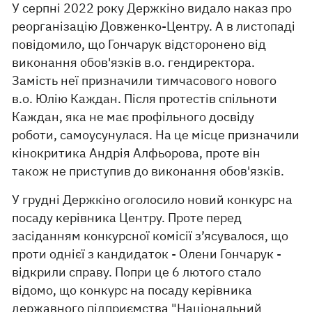
У серпні 2022 року Держкіно видало наказ про
реорганізацію Довженко-Центру. А в листопаді
повідомило, що Гончарук відсторонено від
виконання обов'язків в.о. гендиректора.
Замість неї призначили тимчасового нового
в.о. Юлію Каждан. Після протестів спільноти
Каждан, яка не має профільного досвіду
роботи, самоусунулася. На це місце призначили
кінокритика Андрія Алфьорова, проте він
також не приступив до виконання обов'язків.
У грудні Держкіно оголосило новий конкурс на
посаду керівника Центру. Проте перед
засіданням конкурсної комісії з’ясувалося, що
проти однієї з кандидаток - Олени Гончарук -
відкрили справу. Попри це 6 лютого стало
відомо, що конкурс на посаду керівника
державного
підприємства "Національний