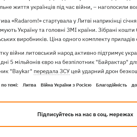
ьне життя українців під час війни, – наголосили в
тива «Radarom!» стартувала у Литві наприкінці січня.
мують Україну та головні ЗМІ країни. Зібрані кошти
ьських виробників. Ціна одного комплекту приладів 
тку війни литовський народ активно підтримує укра
 дні 5 мільйонів євро на безпілотник "Байрактар" дл
ник "Baykar"
передала ЗСУ
цей ударний дрон безко
по темі:
Литва
Війна України з Росією
Благодійність
до
Підписуйтесь на нас в соц. мережах