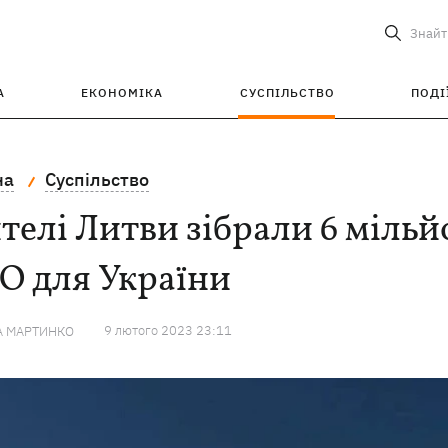
Знайт
А
ЕКОНОМІКА
СУСПІЛЬСТВО
ПОДІ
на
Суспільство
елі Литви зібрали 6 мільй
О для України
9 лютого 2023 23:11
А МАРТИНКО