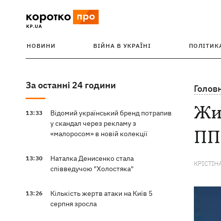
НОВИНИ
ВІЙНА В УКРАЇНІ
ПОЛІТИК
За останні 24 години
Голов
Жит
Відомий український бренд потрапив
13:33
у скандал через рекламу з
ПП
«малоросом» в новій колекції
Наталка Денисенко стала
13:30
КРІСТІН
співведучою "Холостяка"
Кількість жертв атаки на Київ 5
13:26
серпня зросла