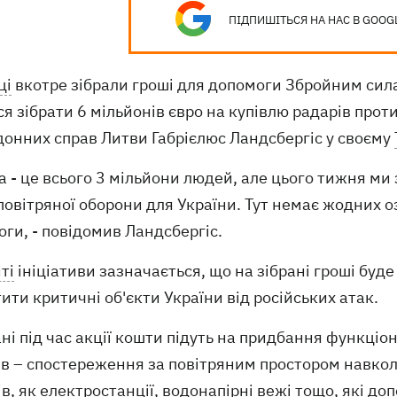
ПІДПИШІТЬСЯ НА НАС В GOOG
ці
вкотре зібрали гроші для допомоги Збройним сила
я зібрати 6 мільйонів євро на купівлю радарів прот
донних справ Литви Габрієлюс Ландсбергіс у своєму
а - це всього 3 мільйони людей, але цього тижня ми 
овітряної оборони для України. Тут немає жодних 
ги, - повідомив Ландсбергіс.
ті
ініціативи зазначається, що на зібрані гроші буд
ити критичні об'єкти України від російських атак.
ані під час акції кошти підуть на придбання функці
ів – спостереження за повітряним простором навкол
ів, як електростанції, водонапірні вежі тощо, які 