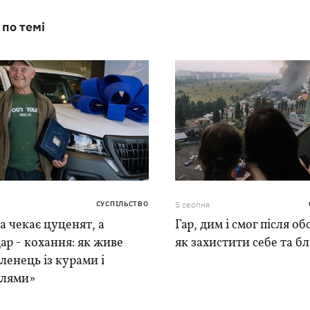
 по темі
СУСПІЛЬСТВО
5 серпня
 чекає цуценят, а
Гар, дим і смог після обс
ар - кохання: як живе
як захистити себе та б
ленець із курами і
лями»