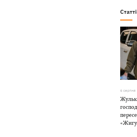
Статті
6 серпня
Жулька
господ
пересе
«Жигу