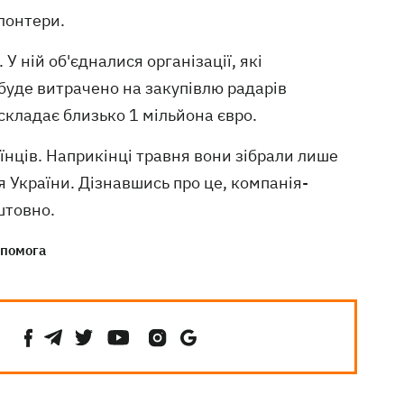
олонтери.
 У ній об'єдналися організації, які
 буде витрачено на закупівлю радарів
складає близько 1 мільйона євро.
їнців. Наприкінці травня вони зібрали лише
я України. Дізнавшись про це, компанія-
штовно.
помога