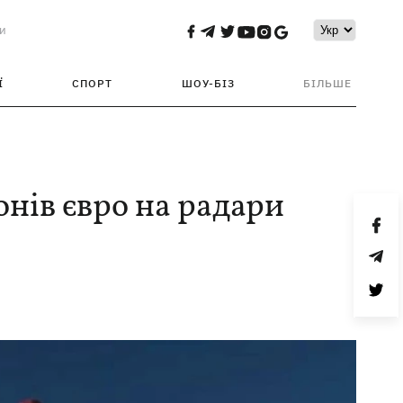
и
Ї
СПОРТ
ШОУ-БІЗ
БІЛЬШЕ
онів євро на радари