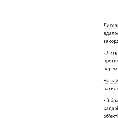
увійде до Зали слави шахів
На Житомирщині в будівлі ТЦК помер
11:10
військовозобов'язаний – подробиці
Литов
від військкомату
вдалос
Росіяни вдарили по людях на ринку
10:34
закор
на Сумщині – багато поранених
- Литв
На горі Петрос блискавка вдарила у
09:59
протип
двох туристів
перемо
Росіяни атакували 147 дронами з 5
09:23
На сай
напрямків
захист
- Зібр
радар
об'єкт