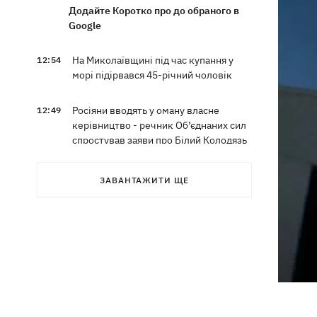
Додайте Коротко про до обраного в
Google
На Миколаївщині під час купання у
12:54
морі підірвався 45-річний чоловік
Росіяни вводять у оману власне
12:49
керівництво - речник Об’єднаних сил
спростував заяви про Білий Колодязь
Наталя Могилевська вперше стане
12:47
ЗАВАНТАЖИТИ ЩЕ
тренеркою дорослого "Голосу"
Україна успішно протестувала власну
12:18
балістику – експерт розповів про яку
саме ракету йдеться
Василь Іванчук першим серед
11:50
українців за часів Незалежності