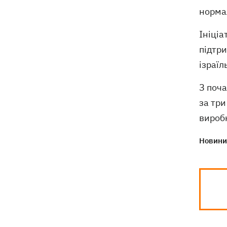
нормал
Ініціа
підтри
ізраїл
З поча
за три
вироб
Новини 