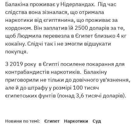
Балакіна проживає у Нідерландах. Під час
слідства вона зізналася, що отримала
наркотики від єгиптянина, що проживає за
кордоном. Він заплатив їй 2500 доларів за те,
щоб Людмила перевезла в Єгипет близько 4 кг
кокаїну. Слідчі так і не змогли відшукати
покупця.
З 2019 року в Єгипті посилене покарання для
контрабандистів наркотиків. Балакіну
приговорили не тільки до довічного ув'язнення,
але й до штрафу у розмірі 100 тисяч
єгипетських фунтів (понад 3,6 тисячі доларів).
Новини по темі:
Єгипет
Наркотики
Суд