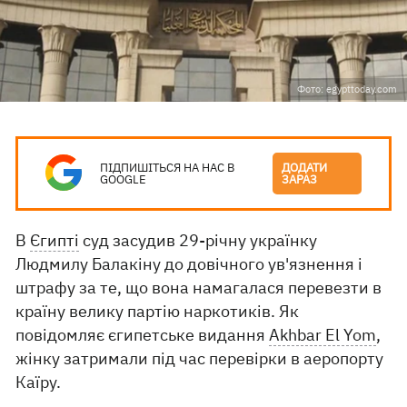
Фото: egypttoday.com
ПІДПИШІТЬСЯ НА НАС В
ДОДАТИ
GOOGLE
ЗАРАЗ
В
Єгипті
суд засудив 29-річну українку
Людмилу Балакіну до довічного ув'язнення і
штрафу за те, що вона намагалася перевезти в
країну велику партію наркотиків. Як
повідомляє єгипетське видання
Akhbar El Yom
,
жінку затримали під час перевірки в аеропорту
Каїру.