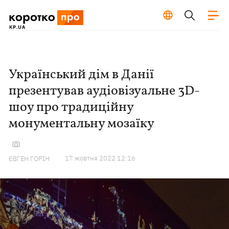
Український дім в Данії
презентував аудіовізуальне 3D-
шоу про традиційну
монументальну мозаїку
17 жовтня 2022 12:16
ЄВГЕН ГОРІН