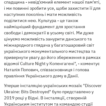
спадщина - невід'ємний елемент нашої пам'яті,
і ми повинні зробити усе, щоби захистити її для
наступних поколінь і мати можливість
поділитися нею. Культура - це також
найміцніший фундамент для зростання
свободи і демократії в усьому світі. Ми дуже
цінуємо можливість занурити данського та
міжнародного глядача у багатошаровий світ
українського монументального мистецтва та
привернути увагу до його збереження в рамках
відомої Culture Night у Копенгагені", - коментує
Наталія Попович, співзасновниця і голова
правління Українського дому в Данії.
Уперше інсталяцію українських мозаїк "Discover
Ukraine: Bits Destroyed" було представлено у
2019 році у Відні. В інсталяції, створеній
Українським інститутом та командою студії