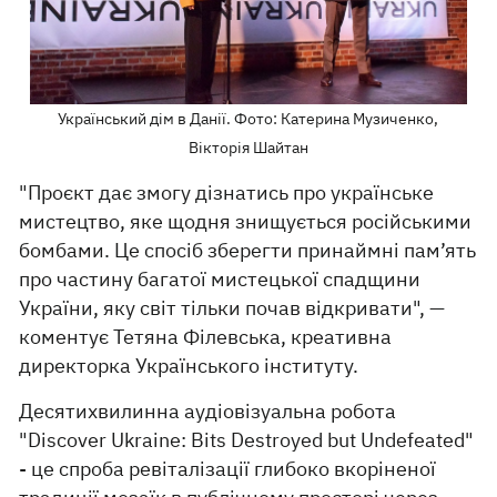
Український дім в Данії. Фото: Катерина Музиченко,
Вікторія Шайтан
"Проєкт дає змогу дізнатись про українське
мистецтво, яке щодня знищується російськими
бомбами. Це спосіб зберегти принаймні пам’ять
про частину багатої мистецької спадщини
України, яку світ тільки почав відкривати", —
коментує Тетяна Філевська, креативна
директорка Українського інституту.
Десятихвилинна аудіовізуальна робота
"Discover Ukraine: Bits Destroyed but Undefeated"
- це спроба ревіталізації глибоко вкоріненої