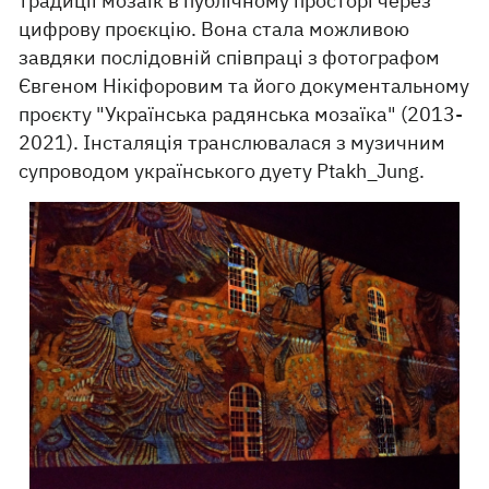
традиції мозаїк в публічному просторі через
цифрову проєкцію. Вона стала можливою
завдяки послідовній співпраці з фотографом
Євгеном Нікіфоровим та його документальному
проєкту "Українська радянська мозаїка" (2013-
2021). Інсталяція транслювалася з музичним
супроводом українського дуету Ptakh_Jung.