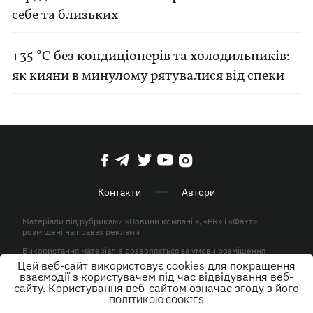
себе та близьких
+35 °C без кондиціонерів та холодильників:
як кияни в минулому рятувалися від спеки
Контакти
Автори
Матеріали під рубриками «Новини компанії», «PR» і «Факт»
розміщені на правах реклами
Використання матеріалів дозволяється за умови розміщення
активного гіперпосилання на KP.UA в першому абзаці.
Цей веб-сайт використовує cookies для покращення
взаємодії з користувачем під час відвідування веб-
© ТОВ «ЮЛАВ МЕДІА» 2026. Всі права захищені.
сайту. Користування веб-сайтом означає згоду з його
ПОЛІТИКОЮ COOKIES