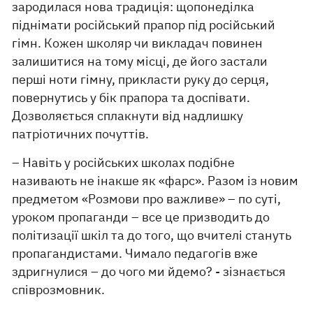
зародилася нова традиція: щопонеділка
піднімати російський прапор під російський
гімн. Кожен школяр чи викладач повинен
залишитися на тому місці, де його застали
перші ноти гімну, прикласти руку до серця,
повернутись у бік прапора та доспівати.
Дозволяється сплакнути від надлишку
патріотичних почуттів.
– Навіть у російських школах подібне
називають не інакше як «фарс». Разом із новим
предметом «Розмови про важливе» – по суті,
уроком пропаганди – все це призводить до
політизації шкіл та до того, що вчителі стануть
пропагандистами. Чимало педагогів вже
здригнулися – до чого ми йдемо? - зізнається
співрозмовник.