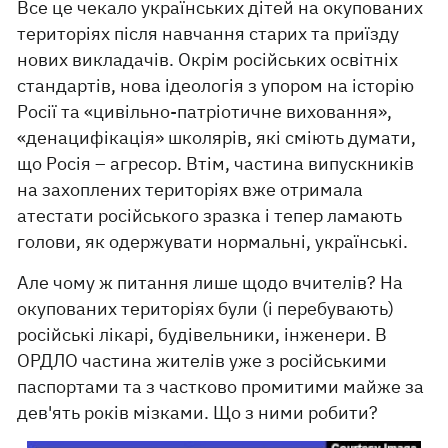
Все це чекало українських дітей на окупованих
територіях після навчання старих та приїзду
нових викладачів. Окрім російських освітніх
стандартів, нова ідеологія з упором на історію
Росії та «цивільно-патріотичне виховання»,
«денацифікація» школярів, які сміють думати,
що Росія – агресор. Втім, частина випускників
на захоплених територіях вже отримала
атестати російського зразка і тепер ламають
голови, як одержувати нормальні, українські.
Але чому ж питання лише щодо вчителів? На
окупованих територіях були (і перебувають)
російські лікарі, будівельники, інженери. В
ОРДЛО частина жителів уже з російськими
паспортами та з частково промитими майже за
дев'ять років мізками. Що з ними робити?