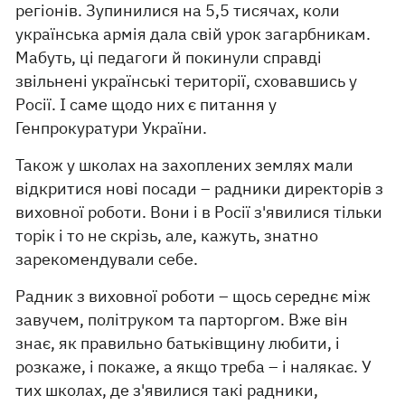
регіонів. Зупинилися на 5,5 тисячах, коли
українська армія дала свій урок загарбникам.
Мабуть, ці педагоги й покинули справді
звільнені українські території, сховавшись у
Росії. І саме щодо них є питання у
Генпрокуратури України.
Також у школах на захоплених землях мали
відкритися нові посади – радники директорів з
виховної роботи. Вони і в Росії з'явилися тільки
торік і то не скрізь, але, кажуть, знатно
зарекомендували себе.
Радник з виховної роботи – щось середнє між
завучем, політруком та парторгом. Вже він
знає, як правильно батьківщину любити, і
розкаже, і покаже, а якщо треба – і налякає. У
тих школах, де з'явилися такі радники,