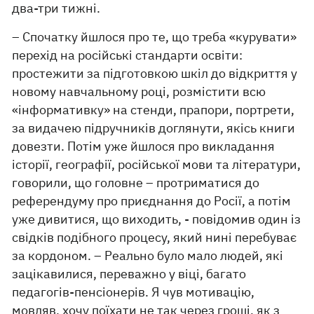
два-три тижні.
– Спочатку йшлося про те, що треба «курувати»
перехід на російські стандарти освіти:
простежити за підготовкою шкіл до відкриття у
новому навчальному році, розмістити всю
«інформативку» на стенди, прапори, портрети,
за видачею підручників доглянути, якісь книги
довезти. Потім уже йшлося про викладання
історії, географії, російської мови та літератури,
говорили, що головне – протриматися до
референдуму про приєднання до Росії, а потім
уже дивитися, що виходить, - повідомив один із
свідків подібного процесу, який нині перебуває
за кордоном. – Реально було мало людей, які
зацікавилися, переважно у віці, багато
педагогів-пенсіонерів. Я чув мотивацію,
мовляв, хочу поїхати не так через гроші, як з