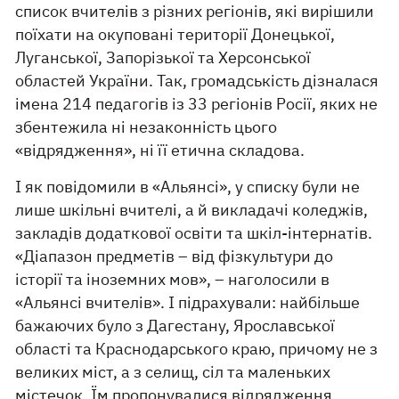
список вчителів з різних регіонів, які вирішили
поїхати на окуповані території Донецької,
Луганської, Запорізької та Херсонської
областей України. Так, громадськість дізналася
імена 214 педагогів із 33 регіонів Росії, яких не
збентежила ні незаконність цього
«відрядження», ні її етична складова.
І як повідомили в «Альянсі», у списку були не
лише шкільні вчителі, а й викладачі коледжів,
закладів додаткової освіти та шкіл-інтернатів.
«Діапазон предметів – від фізкультури до
історії та іноземних мов», – наголосили в
«Альянсі вчителів». І підрахували: найбільше
бажаючих було з Дагестану, Ярославської
області та Краснодарського краю, причому не з
великих міст, а з селищ, сіл та маленьких
містечок. Їм пропонувалися відрядження