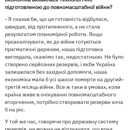
підготовленою до повномасштабної війни?
- Я сказав би, що ця готовність відбулася,
швидше, від протилежного, а не стала
результатом планомірної роботи. Якщо
проаналізувати, як до війни готуються
прагматичні держави, наша підготовка
виглядала, скажімо так, недостатньою. Не було
створено серйозних резервів, і якби Україна
залишилася без західної допомоги, наша
економіка мала б усі шанси померти на другий-
третій місяць війни. Все ж таки в умовах, коли
країна живе в очікуванні повномасштабного
вторгнення, потрібно створювати резерви хоча
б на рік.
У той же час, говорячи про державну систему
резервів, не можна не відзначити, що вона