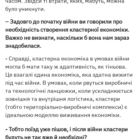
часом. Звідси ті втрати, яких, мабуть, можна
було уникнути.
– Задовго до початку війни ви говорили про
необхідність створення кластерної економіки.
Важко не визнати, наскільки б вона нам зараз
знадобилася.
- Справді, кластерна економіка в умовах війни
могла б мати таку ж адаптивність, як тіньова.
Це взагалі єдина економіка, яка здатна вижити
під час війни. В умовах, коли рвуться виробничі
та технологічні ланцюжки, коли ускладнюється
зовнішня та внутрішня логістика, кластери
(тобто територіально-виробничі комплекси) є
ідеальною моделлю виживання економіки.
- Тобто поїзд уже пішов, і після війни кластери
будуть не так вже й необхідні?