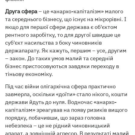
Друга сфера
– це «анархо-капіталізм» малого
та середнього бізнесу, що існує на мікрорівні. І
якщо для першої сфери держава є об'єктом
рентного заробітку, то для другої швидше це
суб'єкт насильства з боку чиновників
держапарату. Як кажуть, першим – усе, другим
– закон. До таких умов малий та середній
бізнес пристосовуються завдяки переходу в
тіньову економіку.
Під час війни олігархічна сфера практично
завмерла, оскільки «доїти» стало нікого, кошти
держави йдуть до нуля. Водночас «анархо-
капіталізм» зреагував на появу ризиків вищого
порядку, побачивши, що зараз головна
небезпека – це не рідний чиновницький
апарат, а зовнішній агресор. В результаті малий