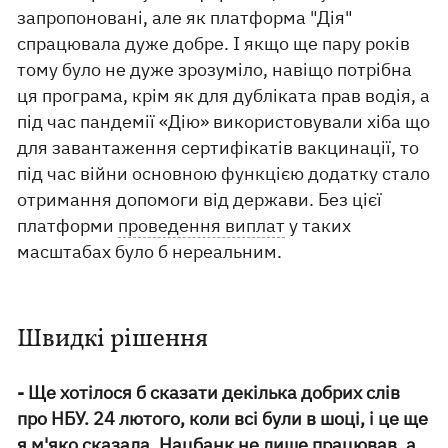
запропоновані, але як платформа "Дія"
спрацювала дуже добре. І якщо ще пару років
тому було не дуже зрозуміло, навіщо потрібна
ця програма, крім як для дубліката прав водія, а
під час пандемії «Дiю» використовували хіба що
для завантаження сертифікатів вакцинації, то
під час війни основною функцією додатку стало
отримання допомоги від держави. Без цієї
платформи
проведення виплат
у таких
масштабах було б нереальним.
Швидкі рішення
- Ще хотілося б сказати декілька добрих слів
про НБУ. 24 лютого, коли всі були в шоці, і це ще
я м'яко сказала, Нацбанк не лише працював, а