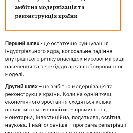
амбітна модернізація та
реконструкція країни
Перший шлях
- це остаточне руйнування
індустріального ядра, колосальне падіння
внутрішнього ринку внаслідок масової міграції
населення та перехід до архаїчної сировинної
моделі.
Другий шлях
– це амбітна модернізація та
реконструкція країни. Коли на одній точці
економічного зростання сходяться кілька
нових системних політик – промислова,
монетарна, інвестиційна, податкова, освітня,
наукова. І найголовніше – програма репатріації
українців, за аналогією до того, як це робив