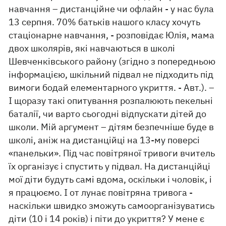
навчання – дистанційне чи офлайн - у нас була
13 серпня. 70% батьків нашого класу хочуть
стаціонарне навчання, - розповідає Юлія, мама
двох школярів, які навчаються в школі
Шевченківського району (згідно з попередньою
інформацією, шкільний підвал не підходить під
вимоги бодай елементарного укриття. - Авт.). –
І щоразу такі опитування розпалюють пекельні
баталії, чи варто сьогодні відпускати дітей до
школи. Мій аргумент – дітям безпечніше буде в
школі, аніж на дистанційці на 13-му поверсі
«панельки». Під час повітряної тривоги вчитель
їх організує і спустить у підвал. На дистанційці
мої діти будуть самі вдома, оскільки і чоловік, і
я працюємо. І от лунає повітряна тривога -
наскільки швидко зможуть самоорганізуватись
діти (10 і 14 років) і піти до укриття? У мене є