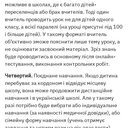
можливе в школах, де є багато дітей-
переселенців або брак вчителів. Тоді один
вчитель проводить урок не для дітей одного
класу, а всієї паралелі (на уроці присутні під 100
і більше дітей). У такому форматі вчитель
об’єктивно зможе пояснити лише тему уроку, а
не оцінювати засвоєний матеріал. Зріз знань
буде проводитись в основному після онлайн-
тестування, виконання контрольних робіт.
Четвертий.
Поєднане навчання. Якщо дитина
перебуває за кордоном і відвідує місцеву
школу, вона може продовжити дистанційне
навчання і в українській школі. Але у такому
разі потрібно буде вибрати або індивідуальне
навчання (за наявності медичної довідки), або
сімейну форму навчання (учень отримує
завдання та чотири рази на рік здає тести).