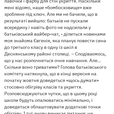
лавочки і фарбу для стін укриття. Наскільки
мені відомо, наше «бомбосховище» вже
зроблене під ключ. Але ми не бачили, що в
результаті вийшло: батьків не пускали
всередину і навіть фото не надсилали у
батьківський вайбер-чат, - ділиться новинами
моя знайома Євгенія, яка планує повести сина
до третього класу в одну із шкіл в
Деснянському районі столиці. – Сподіваємось,
що у нас розпочнеться очне навчання. Але…
Скільки воно триватиме? Голова батьківського
комітету натякнула, що в кінці вересня на
початку жовтня доведеться «щось думати»
стосовно обігріву класів та укриття.
Розповсюджуються чутки, що в цьому році
школи будуть опалюватись мінімально, і
доведеться облаштовувати додаткові точки
обігріву. І тут знову виникає питання: чи