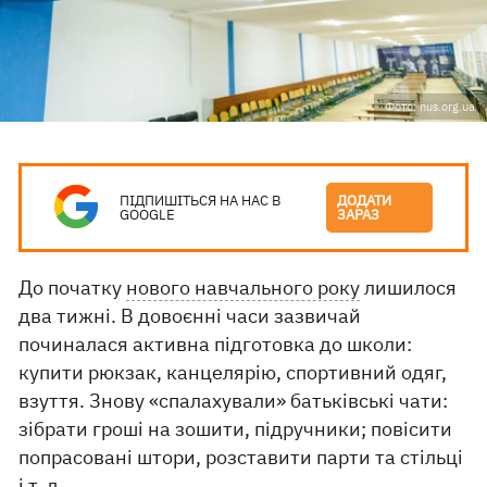
Фото: nus.org.ua
ПІДПИШІТЬСЯ НА НАС В
ДОДАТИ
GOOGLE
ЗАРАЗ
До початку
нового навчального року
лишилося
два тижні. В довоєнні часи зазвичай
починалася активна підготовка до школи:
купити рюкзак, канцелярію, спортивний одяг,
взуття. Знову «спалахували» батьківські чати:
зібрати гроші на зошити, підручники; повісити
попрасовані штори, розставити парти та стільці
і т. д.