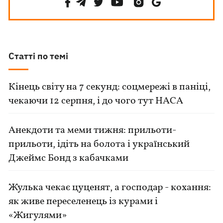
Статті по темі
Кінець світу на 7 секунд: соцмережі в паніці,
чекаючи 12 серпня, і до чого тут НАСА
Анекдоти та меми тижня: прильоти-
прильоти, ідіть на болота і український
Джеймс Бонд з кабачками
Жулька чекає цуценят, а господар - кохання:
як живе переселенець із курами і
«Жигулями»