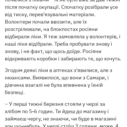
після початку окупації. Спочатку розібрали усе
від тиску, перев'язувальні матеріали.
Волонтери почали ввозити, але їх
розстрілювали, на блокпостах росіяни
відбирали ліки. Я теж замовляла у волонтерів, і
наші ліки відібрали. Треба пробувати знову і
знову, і не факт, що щось доїде. Росіяни
відкривають коробки і забирають те, що хочуть.
Згодом деякі ліки в аптеках з'явилися, але з
нюансами. Виявилося, що вони з Самари, і
дівчина взагалі не була впевнена у їхній
безпеці.
– У перші тижні березня стояли у черзі за
хлібом по 5-6 годин. Ти йдеш до магазину і
займаєш чергу, не знаючи, чи буде в магазині
хоч що-небудь. У черзі стоїш 3 години, може, 4.