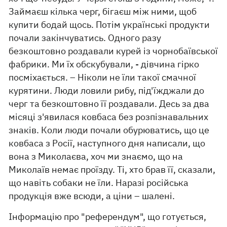
Займаєш кілька черг, бігаєш між ними, щоб
купити бодай щось. Потім українські продукти
почали закінчуватись. Одного разу
безкоштовно роздавали курей із чорнобаївської
фабрики. Ми їх обскубували, - дівчина гірко
посміхається. – Ніколи не їли такої смачної
курятини. Люди ловили рибу, під'їжджали до
черг та безкоштовно її роздавали. Десь за два
місяці з'явилася ковбаса без розпізнавальних
знаків. Коли люди почали обурюватись, що це
ковбаса з Росії, наступного дня написали, що
вона з Миколаєва, хоч ми знаємо, що на
Миколаїв немає проїзду. Ті, хто брав її, сказали,
що навіть собаки не їли. Наразі російська
продукція вже всюди, а ціни – шалені.
Інформацію про "референдум", що готується,