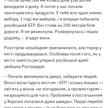
– Після зачистки ми кілька днів узагалі не
виходили з дому. А потім у нас почали
закінчуватись продукти. У тебе все одно немає
вибору. І тоді ми вийшли, і я вперше побачила
російський БТР. Він стояв за 200 метрів біля
дороги. Я не ризикнула. Розвернулась і пішла
додому, – згадує вона.
Розстріли незабаром припинилися, але терор у
місті продовжувався. Особливо після того, як у
місто замість регулярної російської армії
увійшла Росгвардія.
– Почали виламувати двері, забирати людей.
Вночі вони їздять містом - БТР і кілька машин - і
світять у вікна: не ліхтариком, а прожектором -
незрозуміло для чого. Проблеми з постачанням
у Херсоні почалися дуже швидко. Перші перебої
почалися з ліками – їх не було вже за два тижні