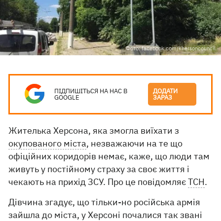
Фото: facebook.com/khersoncouncil
ПІДПИШІТЬСЯ НА НАС В
ДОДАТИ
GOOGLE
ЗАРАЗ
Жителька Херсона, яка змогла виїхати з
окупованого міста
, незважаючи на те що
офіційних коридорів немає, каже, що люди там
живуть у постійному страху за своє життя і
чекають на прихід ЗСУ. Про це повідомляє
ТСН
.
Дівчина згадує, що тільки-но російська армія
зайшла до міста, у Херсоні почалися так звані