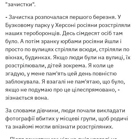
"зачистки".
- Зачистка розпочалася першого березня. У
Бузковому парку у Херсоні росіяни розстріляли
наших тероборонців. Десь сімдесят осіб там
було. А потім зранку юрбами росіяни йшли і
просто по вулицях стріляли всюди, стріляли по
вікнах, будинках. Якщо люди були на вулиці, їх
розстрілювали, дітей зокрема. Я коли це
згадую, у мене пам'ять цей день повністю
заблокувала. Я взагалі не пам'ятаю, що було,
якщо не подумаю про це цілеспрямовано, -
зізнається вона.
За словами дівчини, люди почали викладати
фотографії вбитих у місцеві групи, щоб родичі
та знайомі могли впізнати розстріляних.