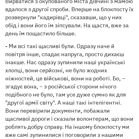
Вирватися з окупованого міста дівчині з мамою
вдалося з другої спроби. Вперше на блокпосту їх
розвернули "кадирівці", сказавши, що у них
обід і вони його їм зіпсували. На щастя, вже за
день їм пощастило більше.
- Ми всі такі щасливі були. Одразу наче й
повітря інше, спадає напруга, просто дихаєш
інакше. Нас одразу зупинили наші українські
хлопці, вони серйозні, не було жодних
ніжностей, це військові, вони на роботі. Бо, –
згадує вона, – з російської сторони нічого
подібного не було, там усе дуже сумно як для
"другої армії світу". А наші такі інтелігентні.
Вони перевірили документи, побажали
щасливої дороги і сказали волонтерам, що вони
роблять добру справу. На іншому блокпосту ми
вже самі зупинилися і поговорили з нашими