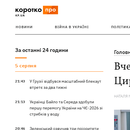
НОВИНИ
ВІЙНА В УКРАЇНІ
ПОЛІТИК
За останні 24 години
Голов
Вче
5 серпня
Цир
У Грузії відбувся масштабний блекаут
21:43
втретє за два тижні
НАТАЛЯ 
Українці Байло та Середа здобули
21:13
першу перемогу України на ЧЄ-2026 зі
стрибків у воду
Зеленський озвучив три пріоритети
20:46