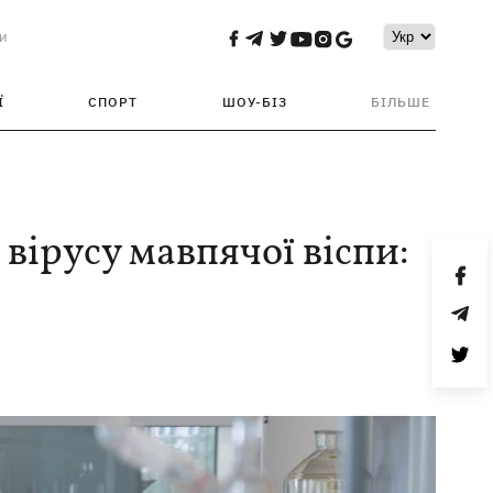
и
Ї
СПОРТ
ШОУ-БІЗ
БІЛЬШЕ
вірусу мавпячої віспи: