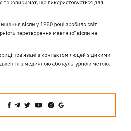
ою тековиримат, що використовується для
нищення віспи у 1980 році зробило світ
ірність перетворення мавпячої віспи на
фриці пов'язані з контактом людей з дикими
одження з медичною або культурною метою.