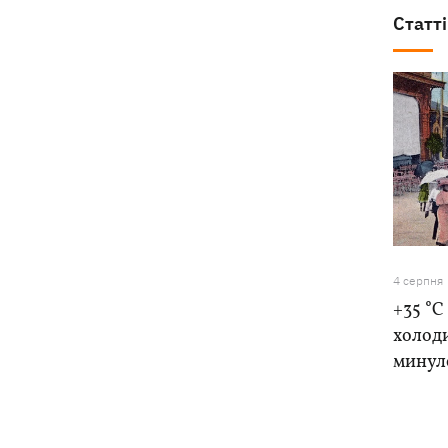
Статті
4 серпня
+35 °C
холоди
минуло