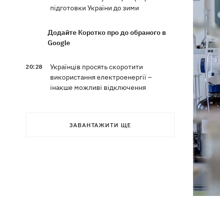
підготовки України до зими
Додайте Коротко про до обраного в
Google
Українців просять скоротити
20:28
використання електроенергії –
інакше можливі відключення
Тайський футболіст загинув від удару
19:50
блискавки просто на полі
ЗАВАНТАЖИТИ ЩЕ
Рада нацбезпеки затвердила План
19:47
стійкості Києва, - Клименко
Мудрик зіграв за "Челсі" – вперше за
19:19
615 днів
Погода в Україні 6 серпня – спека
18:53