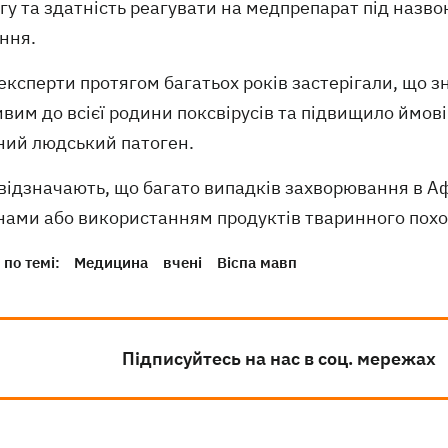
гу та здатність реагувати на медпрепарат під назв
ння.
експерти протягом багатьох років застерігали, що з
вим до всієї родини поксвірусів та підвищило ймов
ний людський патоген.
 відзначають, що багато випадків захворювання в А
нами або використанням продуктів тваринного пох
по темі:
Медицина
вчені
Віспа мавп
Підписуйтесь на нас в соц. мережах