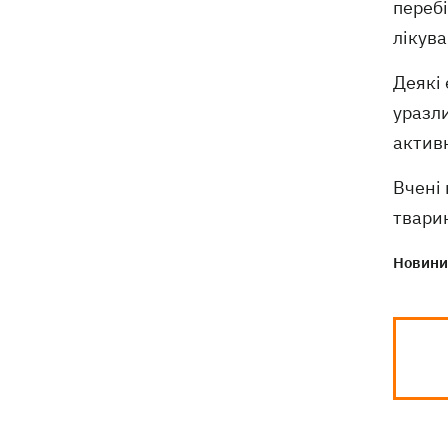
перебі
лікува
Деякі 
уразли
актив
Вчені
твари
Новини 