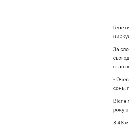
відступає, прогнозують локальні дощі
з грозами
Україна знищуватиме балістичні
18:45
Генет
установки військ РФ, - Зеленський
цирку
18:27
Гар, дим і смог після обстрілів: як
За сло
захистити себе та близьких
сьогод
Генштаб спростував руйнування
18:17
став 
Бортницької станції в Києві після атак
РФ
- Очев
сонь, 
В МЗС відреагували на резонансну
17:45
заяву Залужного про НАТО - "слова
Віспа 
вирвали із контексту"
року в
З 48 м