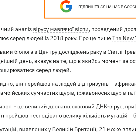
ПІДПИШІТЬСЯ НА НАС В GOOG
ичний аналіз
вірусу мавпячої віспи
, проведений досл
лює серед людей із 2018 року. Про це пише
The New 
вами біолога з Центру досліджень раку в Сіетлі Тре
нішній день, вказує на те, що в якийсь момент за ост
поширюватися серед людей.
идно, він перейшов на людей від гризунів – африка
гамбійських сумчастих щурів, іржавоносих щурів та 
мавп - це великий дволанцюжковий ДНК-вірус, прибл
ін пройшов несподівано велику кількість мутацій – 
утацій, виявлених у Великій Британії, 21 може впли