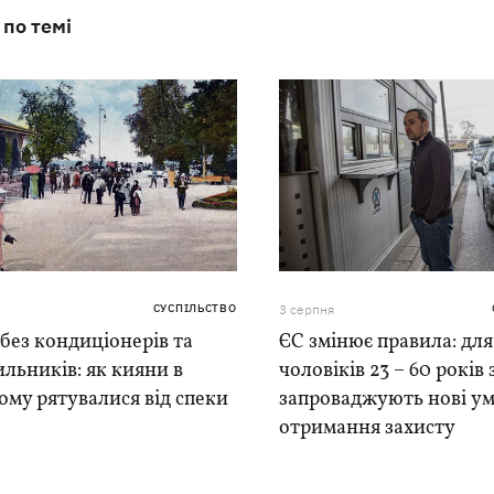
 по темі
СУСПІЛЬСТВО
3 серпня
 без кондиціонерів та
ЄС змінює правила: для
льників: як кияни в
чоловіків 23 – 60 років
му рятувалися від спеки
запроваджують нові у
отримання захисту