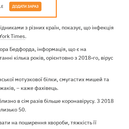
LE
ДОДАТИ ЗАРАЗ
ідниками з різних країн, показує, що інфекція
York Times
.
вора Бедфорда, інформація, що є на
анні кілька років, орієнтовно з 2018-го, вірус
нської мотузкової білки, смугастих мишей та
їжаків, – каже фахівець.
изно в сім разів більше коронавірусу. З 2018
близько 50.
вати на поширення хвороби, тяжкість її