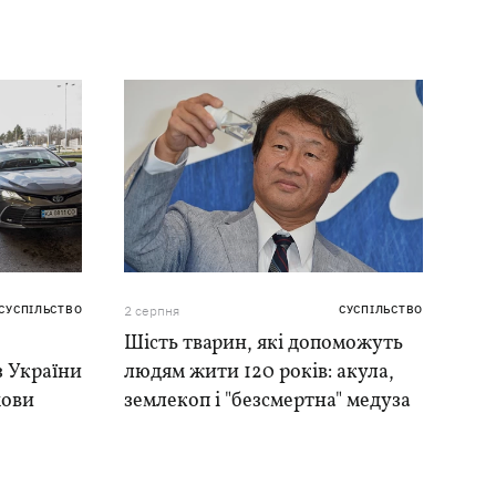
СУСПІЛЬСТВО
2 серпня
СУСПІЛЬСТВО
Шість тварин, які допоможуть
 з України
людям жити 120 років: акула,
мови
землекоп і "безсмертна" медуза