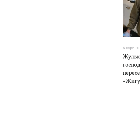
6 серпня
Жулька
господ
пересе
«Жигу