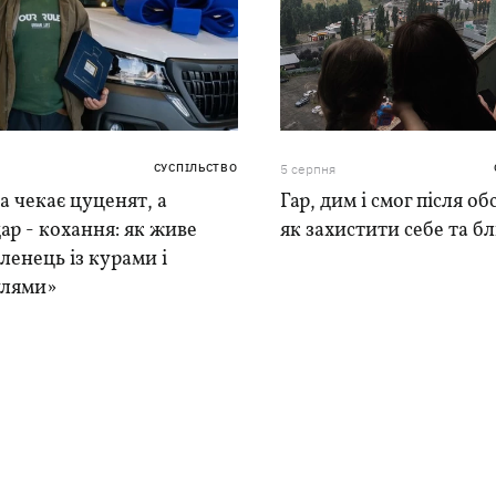
СУСПІЛЬСТВО
5 серпня
 чекає цуценят, а
Гар, дим і смог після обс
ар - кохання: як живе
як захистити себе та б
ленець із курами і
лями»