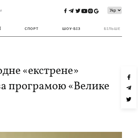
и
Ї
СПОРТ
ШОУ-БІЗ
БІЛЬШЕ
одне «екстрене»
за програмою «Велике