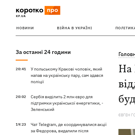
НОВИНИ
ВІЙНА В УКРАЇНІ
ПОЛІТИК
За останні 24 години
Голов
На 
У польському Кракові чоловік, який
20:41
напав на українську пару, сам здався
від
поліції
бу
Сербія виділить 2 млн євро для
20:02
підтримки української енергетики, -
Зеленський
ЄВГЕН Г
Чат Telegram, де координувалися акції
19:23
за Федорова, видалили після