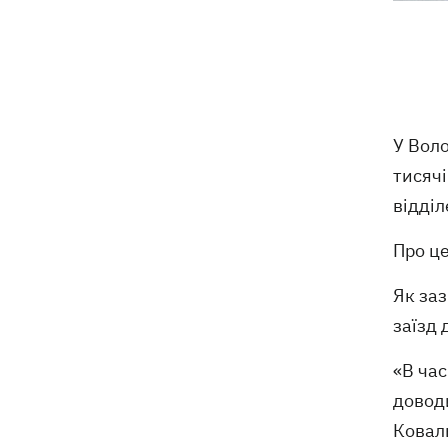
У Марганці та сусідніх населених
16:39
пунктах відновили водопостачання
Росіяни атакували рейсовий автобус у
16:11
Нікополі - є жертви
У Вол
16:00
Кінець світу на 7 секунд: соцмережі в
паніці, чекаючи 12 серпня, і до чого
тисяч
тут НАСА
відділ
У США запевнили, що Київ погодився
15:51
Про ц
не нападати на неросійські танкери у
Чорному морі
Як заз
заїзд 
США щомісяця поставлятимуть
15:28
Україні ракети для Patriot, -
Зеленський
«В час
доводи
Ковал