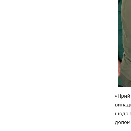
«Прий
випадк
щодо 
допомо