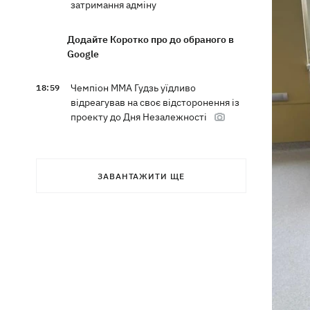
затримання адміну
Додайте Коротко про до обраного в
Google
Чемпіон ММА Гудзь уїдливо
18:59
відреагував на своє відсторонення із
проекту до Дня Незалежності
Компанія OpenAI призупинила тести
18:16
ІІ-моделі Astra через побоювання з
ЗАВАНТАЖИТИ ЩЕ
приводу її кіберможливостей
У Болгарії дрон вибухнув неподалік
17:48
великого газопроводу
Після тривалої хвороби в Аргентині
17:07
помер батько Ліонеля Мессі