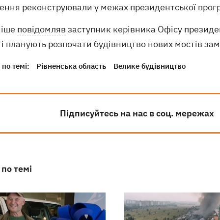
лення реконструювали у межах президентської прог
ніше
повідомляв
заступник керівника Офісу президен
і планують розпочати будівництво нових мостів замі
по темі:
Рівненська область
Велике будівництво
Підписуйтесь на нас в соц. мережах
 по темі