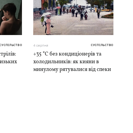
СУСПІЛЬСТВО
4 серпня
СУСПІЛЬСТВО
трілів:
+35 °C без кондиціонерів та
лизьких
холодильників: як кияни в
минулому рятувалися від спеки