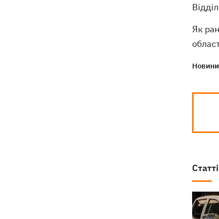
Відді
Як ра
област
Новини 
Статті