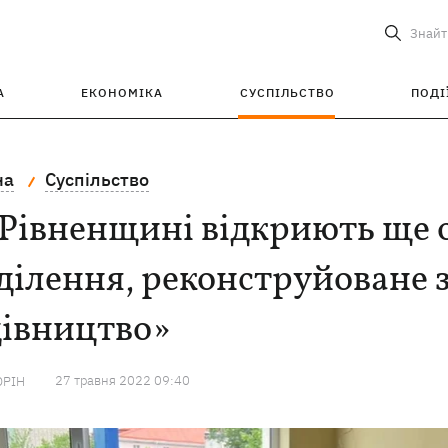
Знайт
А
ЕКОНОМІКА
СУСПІЛЬСТВО
ПОДІ
на
Суспільство
Рівненщині відкриють ще 
ділення, реконструйоване 
дівництво»
27 травня 2022 09:40
ОРІН