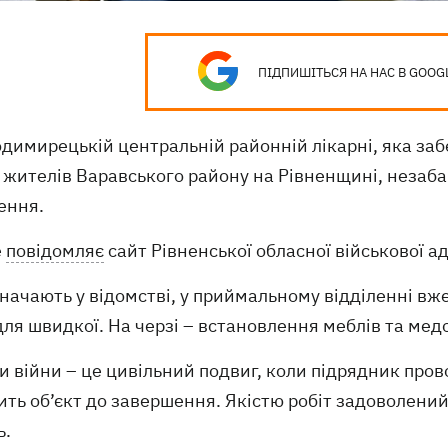
ПІДПИШІТЬСЯ НА НАС В GOOG
одимирецькій центральній районній лікарні, яка з
і жителів Варавського району на Рівненщині, неза
ення.
е
повідомляє
сайт Рівненської обласної військової ад
начають у відомстві, у приймальному відділенні вж
для швидкої. На черзі – встановлення меблів та ме
и війни – це цивільний подвиг, коли підрядник про
ть об’єкт до завершення. Якістю робіт задоволений
ь.