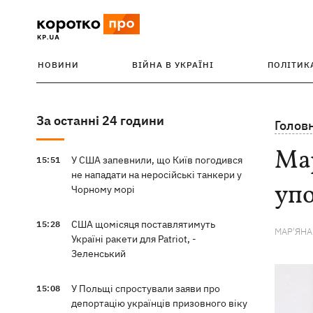
НОВИНИ
ВІЙНА В УКРАЇНІ
ПОЛІТИК
За останні 24 години
Голов
Ма
У США запевнили, що Київ погодився
15:51
не нападати на неросійські танкери у
упо
Чорному морі
США щомісяця поставлятимуть
15:28
МАР'ЯН
Україні ракети для Patriot, -
Зеленський
У Польщі спростували заяви про
15:08
депортацію українців призовного віку