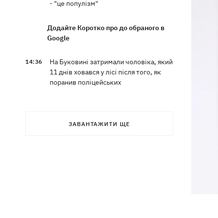
- "це популізм"
Додайте Коротко про до обраного в
Google
На Буковині затримали чоловіка, який
14:36
11 днів ховався у лісі після того, як
поранив поліцейських
На Київщині спалахнула пожежа у
14:09
притулку для тварин «Сіріус» -
ЗАВАНТАЖИТИ ЩЕ
загинуло 8 собак
Росіяни вбили своїми дронами
13:01
директора київської школи, її
чоловіка та онука
13:00
Квас, який пережив князів, бочки і
кока-колу теж переживе: чому
українці досі люблять цей напій