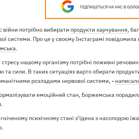
ПІДПИШІТЬСЯ НА НАС В GOOG
с війни потрібно вибирати
продукти харчування
, ба
ої системи. Про це у своєму Інстаграмі повідомила
мська
.
я стресу нашому організму потрібні поживні речовин
ю та сили. В таких ситуаціях варто обирати продукти 
номанітними розладами нервової системи, -
написал
ормалізувати емоційний стан, Боржемська порадила
.
игніченому психічному стані з'їдена з насолодою їжа
р.