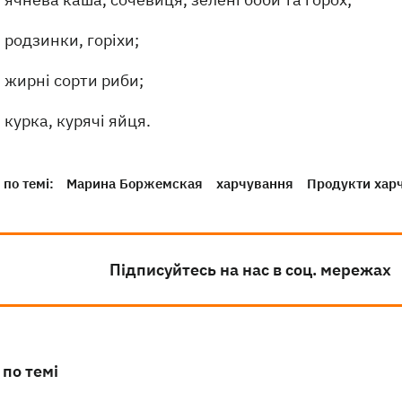
родзинки, горіхи;
жирні сорти риби;
курка, курячі яйця.
по темі:
Марина Боржемская
харчування
Продукти хар
Підписуйтесь на нас в соц. мережах
 по темі