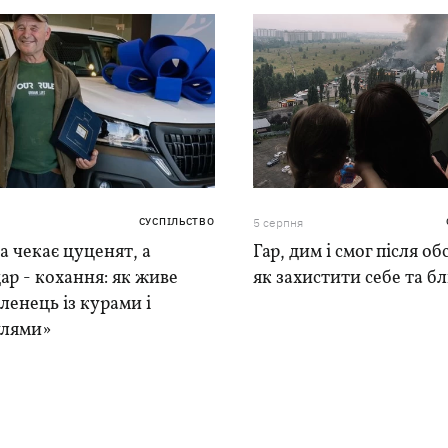
СУСПІЛЬСТВО
5 серпня
 чекає цуценят, а
Гар, дим і смог після обс
ар - кохання: як живе
як захистити себе та б
ленець із курами і
лями»