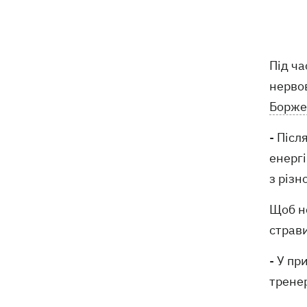
У Генштабі підтвердили ураження
12:32
Ільського та Сизранського НПЗ, а
також поста спостереження на
Під ча
буровій «Сиваш»
нервов
Через російські удари деякі поїзди
Борже
12:02
затримуються на 12 годин, -
«Укрзалізниця»
- Післ
енергі
12:00
Кульбіт Трампа: чому США забрали
з різ
обіцянки щодо ракет для Patriot і що
робити Києву
Щоб н
«МоЛоЧКа» триває - СБС уразили ще
11:35
страви
12 суден тіньового флоту РФ у
Чорному та Азовському морях
- У пр
трене
11:00
Весілля Роналду: бум в аеропорту
імені нареченого, 5 дітей біля вівтаря