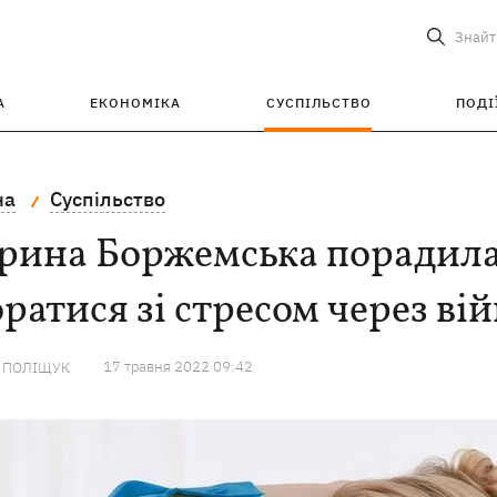
Знайт
А
ЕКОНОМІКА
СУСПІЛЬСТВО
ПОДІ
на
Суспільство
рина Боржемська порадила
ратися зі стресом через ві
17 травня 2022 09:42
А ПОЛІЩУК