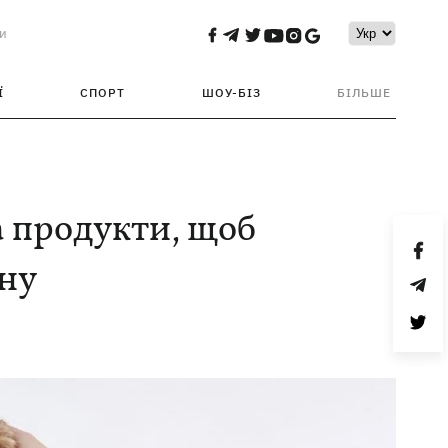
и
Ї
СПОРТ
ШОУ-БІЗ
БІЛЬШЕ
 продукти, щоб
йну