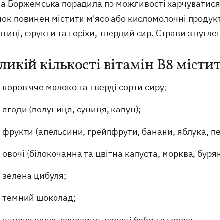
а Боржемська порадила по можливості харчуватися 
ок повинен містити м'ясо або кисломолочні продукти
птиці, фрукти та горіхи, твердий сир. Страви з вугл
ликій кількості вітамін B8 місти
коров'яче молоко та тверді сорти сиру;
ягоди (полуниця, суниця, кавун);
фрукти (апельсини, грейпфрути, банани, яблука, пе
овочі (білокочанна та цвітна капуста, морква, буряк
зелена цибуля;
темний шоколад;
ячнева каша, сочевиця, зелені боби та горох;