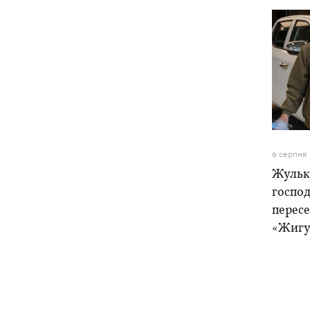
6 серпня
Жулька
господ
пересе
«Жигу