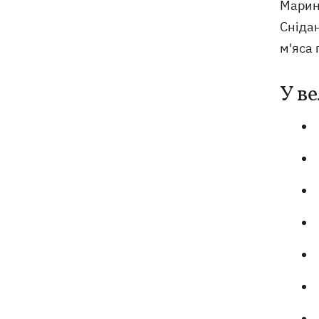
Марин
та інтрига з Мессі
Снідан
м'яса 
У ве