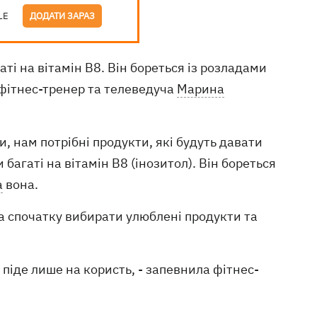
LE
ДОДАТИ ЗАРАЗ
гаті на вітамін B8. Він бореться із розладами
 фітнес-тренер та телеведуча
Марина
и, нам потрібні продукти, які будуть давати
багаті на вітамін B8 (інозитол). Він бореться
а
вона.
 спочатку вибирати улюблені продукти та
 піде лише на користь, - запевнила фітнес-