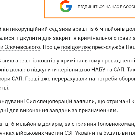
ПІДПИШІТЬСЯ НА НАС В GOOG
антикорупційний суд зняв арешт із 6 мільйонів дол
лися підкупити для закриття кримінальної справи з
и Злочевського
. Про це
повідомляє
прес-служба Нац
 зняв арешт із коштів у кримінальному провадженні
нів доларів підкупити керівництво НАБУ та САП. Та
рори САП. Гроші вже перерахували на потреби оборо
тві.
андуванні Сил спецоперацій заявили, що отримані к
ідні для виконання завдань за призначенням.
зі ці 6 мільйонів доларів, за сприяння Головноком
унках військових частин СЗГ України та будуть вит