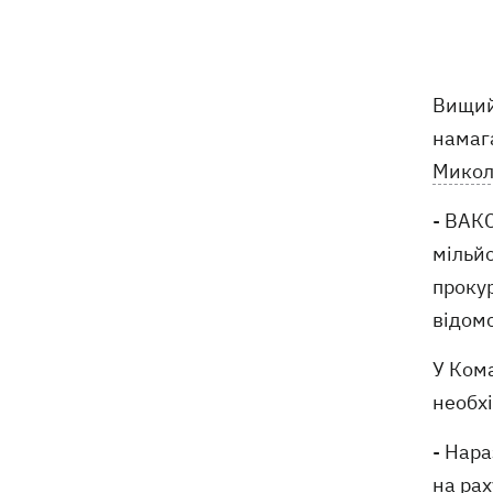
поранив поліцейських
На Київщині спалахнула пожежа у
14:09
притулку для тварин «Сіріус» -
Вищий 
загинуло 8 собак
намага
Микол
Росіяни вбили своїми дронами
13:01
директора київської школи, її
- ВАКС
чоловіка та онука
мільйо
13:00
Квас, який пережив князів, бочки і
проку
кока-колу теж переживе: чому
відомс
українці досі люблять цей напій
У Ком
У Генштабі підтвердили ураження
12:32
Ільського та Сизранського НПЗ, а
необх
також поста спостереження на
буровій «Сиваш»
- Нара
на рах