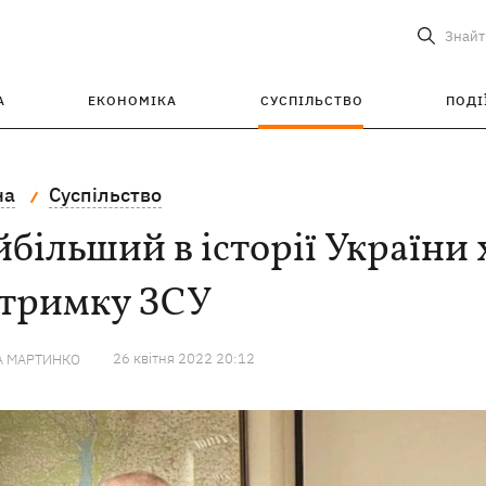
Знайт
А
ЕКОНОМІКА
СУСПІЛЬСТВО
ПОДІ
на
Суспільство
більший в історії України
дтримку ЗСУ
26 квiтня 2022 20:12
А МАРТИНКО