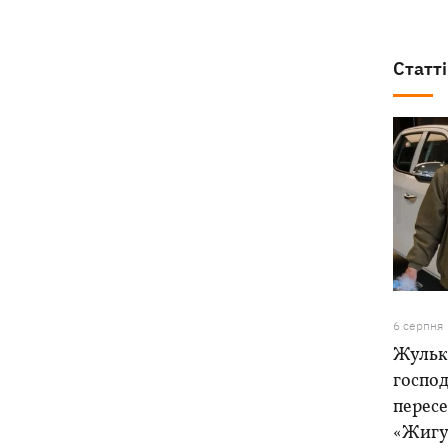
Статті
6 серпня
Жулька
господ
пересе
«Жигу