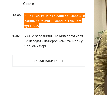
Google
16:00
Кінець світу на 7 секунд: соцмережі в
паніці, чекаючи 12 серпня, і до чого
тут НАСА
У США запевнили, що Київ погодився
15:51
не нападати на неросійські танкери у
Чорному морі
США щомісяця поставлятимуть
15:28
ЗАВАНТАЖИТИ ЩЕ
Україні ракети для Patriot, -
Зеленський
У Польщі спростували заяви про
15:08
депортацію українців призовного віку
- "це популізм"
На Буковині затримали чоловіка, який
14:36
11 днів ховався у лісі після того, як