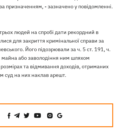
за призначенням, - зазначено у повідомленні.
трьох людей на спробі дати рекордний в
чалися для закриття кримінальної справи за
ського. Його підозрювали за ч. 5 ст. 191, ч.
а майна або заволодіння ним шляхом
розмірах та відмивання доходів, отриманих
м суд на них наклав арешт.