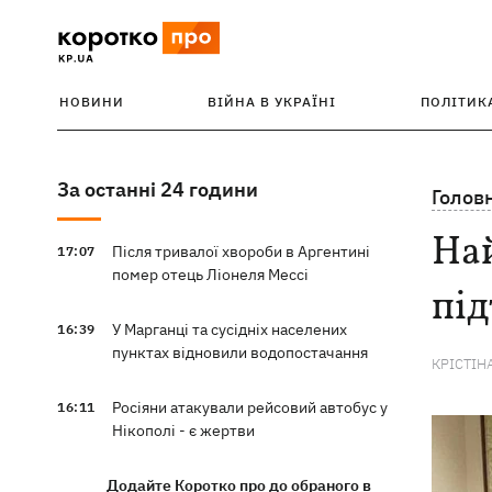
НОВИНИ
ВІЙНА В УКРАЇНІ
ПОЛІТИК
За останні 24 години
Голов
Най
Після тривалої хвороби в Аргентині
17:07
помер отець Ліонеля Мессі
пі
У Марганці та сусідніх населених
16:39
пунктах відновили водопостачання
КРІСТІН
Росіяни атакували рейсовий автобус у
16:11
Нікополі - є жертви
Додайте Коротко про до обраного в