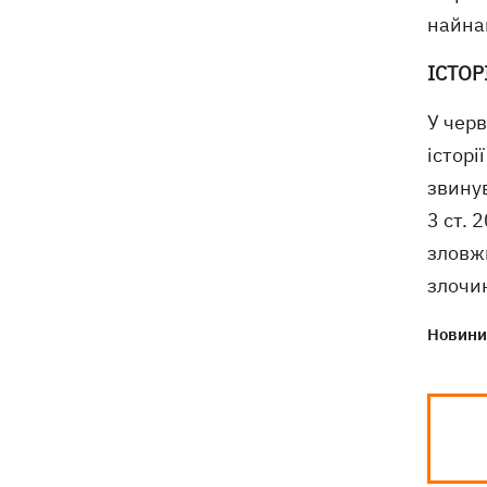
найнаг
ІСТОР
У чер
історі
звинув
3 ст.
зловж
злочи
Новини 