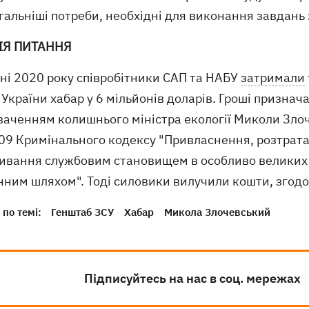
альніші потреби, необхідні для виконання завдань 
ІЯ ПИТАННЯ
вні 2020 року співробітники САП та НАБУ
затримали
ї України хабар у 6 мільйонів доларів. Гроші призна
аченням колишнього міністра екології Миколи Злочев
 209 Кримінального кодексу "Привласнення, розтрат
ивання службовим становищем в особливо великих 
нним шляхом". Тоді силовики вилучили кошти, згодо
по темі:
Генштаб ЗСУ
Хабар
Микола Злочевський
Підписуйтесь на нас в соц. мережах