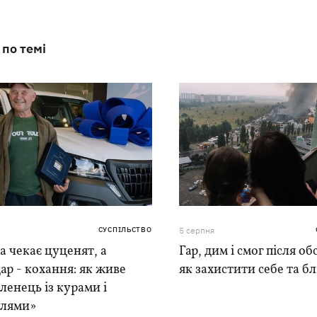
 по темі
СУСПІЛЬСТВО
5 серпня
 чекає цуценят, а
Гар, дим і смог після обс
ар - кохання: як живе
як захистити себе та б
ленець із курами і
лями»