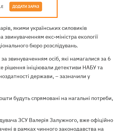
LE
ДОДАТИ ЗАРАЗ
арів, якими українських силовиків
а звинуваченням екс-міністра екології
іонального бюро розслідувань.
 за звинуваченням осіб, які намагалися за 6
ке рішення ініціювали детективи НАБУ та
ноздатності держави, – зазначили у
ошти будуть спрямовані на нагальні потреби,
андувача ЗСУ Валерія Залужного, вже офіційно
рачені в рамках чинного законодавства на