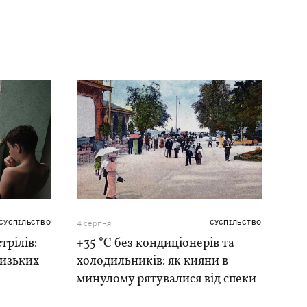
СУСПІЛЬСТВО
4 серпня
СУСПІЛЬСТВО
трілів:
+35 °C без кондиціонерів та
лизьких
холодильників: як кияни в
минулому рятувалися від спеки