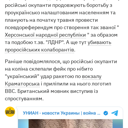
російські окупанти продовжують боротьбу з
проукраїнсько налаштованим населенням та
планують на початку травня провести
псевдореферендум про створення так званої "
Херсонської народної республіки
" за образом
та подобою т.зв. "ЛДНР". А ще тут
убивають
проросійських колаборантів
.
Раніше повідомлялося, що російські окупанти
на коліна склепали фейк про нібито
"український" удар ракетою по
вокзалу
Краматорська
і приліпили на нього логотип
BBC. Британський мовник виступив із
спростуванням.