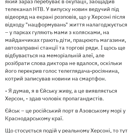
який зараз перебуває в окупації, заощадив
телеканал НТВ. У випуску новин ведучий під
відеоряд на екрані розповів, що у Херсоні після
відходу "нацформувань" життя налагоджується
– у парках гуляють мами з колясками, на
майданчиках грають діти, працюють магазини,
автозаправні станції та торгові ряди. І щось ще
відбувається на меморіальній алеї, але
розібрати слова диктора не вдалося, оскільки
його перекрив голос телеглядача-росіянина,
котрий записував новини на смартфон.
- Я думав, я в Єйську живу, а це виявляється
Херсон, - здав чоловік пропагандистів.
Єйськ – це російський порт в Азовському морі у
Краснодарському краї.
Що стосується подій у реальному Херсоні, то тут