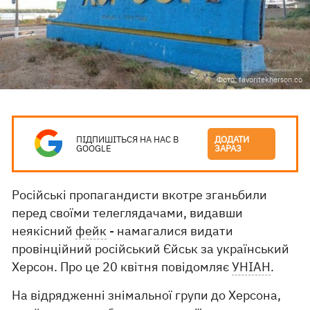
Фото: favoritekherson.co
ПІДПИШІТЬСЯ НА НАС В
ДОДАТИ
GOOGLE
ЗАРАЗ
Російські пропагандисти вкотре зганьбили
перед своїми телеглядачами, видавши
неякісний
фейк
- намагалися видати
провінційний російський Єйськ за український
Херсон. Про це 20 квітня повідомляє
УНІАН
.
На відрядженні знімальної групи до Херсона,