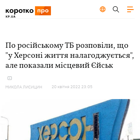
По російському ТБ розповіли, що
"у Херсоні життя налагоджується",
але показали місцевий Єйськ
20 квiтня 2022 23:05
МИКОЛА ЛИСИЦИН