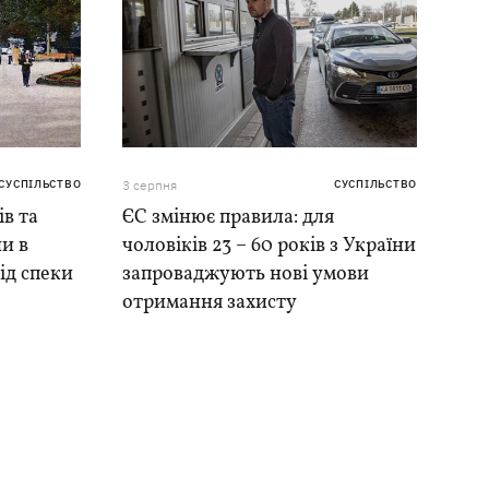
СУСПІЛЬСТВО
3 серпня
СУСПІЛЬСТВО
ів та
ЄС змінює правила: для
и в
чоловіків 23 – 60 років з України
ід спеки
запроваджують нові умови
отримання захисту