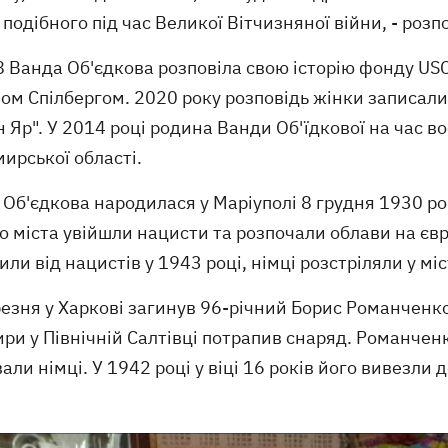
 подібного під час Великої Вітчизняної війни, - розп
8 Ванда Об'єдкова розповіла свою історію фонду US
ом Спілбергом. 2020 року розповідь жінки записали
 Яр". У 2014 році родина Ванди Об'їдкової на час в
ирської області.
Об'єдкова народилася у Маріуполі 8 грудня 1930 рок
о міста увійшли нацисти та розпочали облави на єв
или від нацистів у 1943 році, німці розстріляли у міст
езня у Харкові загинув 96-річний Борис Романченко
ри у Північній Салтівці потрапив снаряд. Романченк
али німці. У 1942 році у віці 16 років його вивезли 