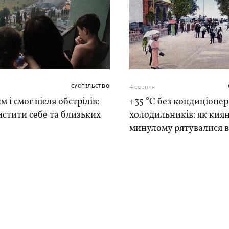
СУСПІЛЬСТВО
4 серпня
м і смог після обстрілів:
+35 °C без кондиціонер
истити себе та близьких
холодильників: як киян
минулому рятувалися в