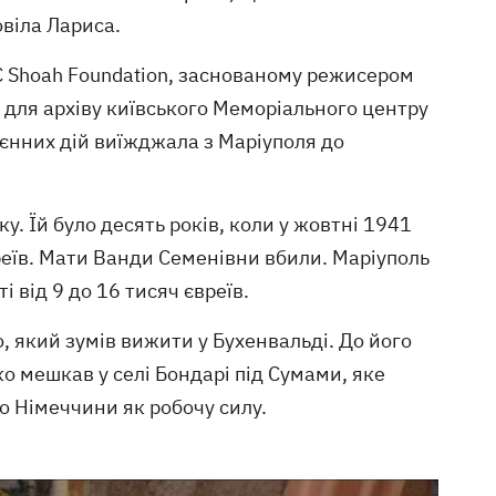
овіла Лариса.
C Shoah Foundation, заснованому режисером
 для архіву київського Меморіального центру
оєнних дій виїжджала з Маріуполя до
у. Їй було десять років, коли у жовтні 1941
реїв. Мати Ванди Семенівни вбили. Маріуполь
і від 9 до 16 тисяч євреїв.
, який зумів вижити у Бухенвальді. До його
о мешкав у селі Бондарі під Сумами, яке
до Німеччини як робочу силу.