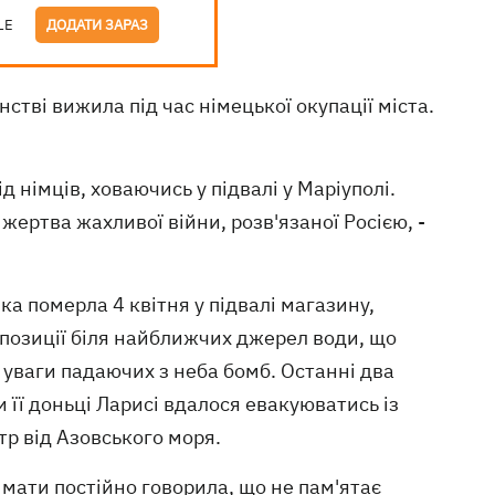
LE
ДОДАТИ ЗАРАЗ
стві вижила під час німецької окупації міста.
д німців, ховаючись у підвалі у Маріуполі.
 жертва жахливої війни, розв'язаної Росією, -
ка померла 4 квітня у підвалі магазину,
позиції біля найближчих джерел води, що
 уваги падаючих з неба бомб. Останні два
 її доньці Ларисі вдалося евакуюватись із
тр від Азовського моря.
 мати постійно говорила, що не пам'ятає