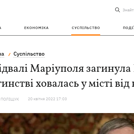
Знайт
А
ЕКОНОМІКА
СУСПІЛЬСТВО
ПОДІ
на
Суспільство
ідвалі Маріуполя загинула 
инстві ховалась у місті від
20 квiтня 2022 17:03
А ПОЛІЩУК