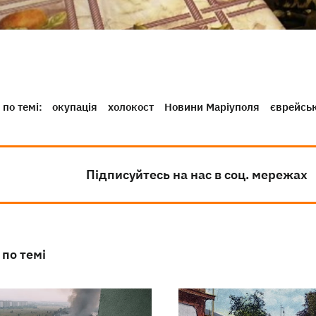
по темі:
окупація
холокост
Новини Маріуполя
єврейсь
Підписуйтесь на нас в соц. мережах
 по темі