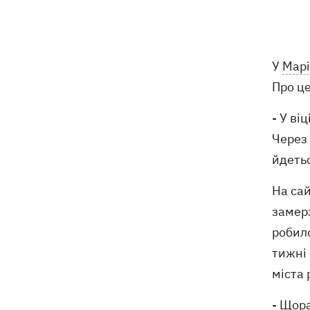
07:00
У госпіталізації відмовити: що не так
з наказом МОЗ і які тепер критерії
для лікування в стаціонарі
Обзивав бандерівцями і виганяв з
06:57
У
Марі
Польщі: у Гданську поляк побив
Про це
співвітчизників, прийнявши їх за
українців
- У ві
Через 
"Динамо" переграло Карабах у
06:26
кваліфікації Ліги конференцій
йдеть
7 серпня – яке сьогодні свято, що
05:30
На сай
сьогодні не можна робити, традиції та
замер
прикмети цього дня
робило
6 серпня
тижні 
міста 
Федоров сподівається повернутися
21:59
на посаду міністра оборони -
- Щора