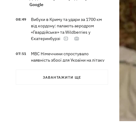
Google
Вибухи в Криму та удари за 1700 км
08:49
від кордону: палають аеродром
«Гвардійське» та Wildberries у
Єкатеринбурзі
МВС Німеччини спростувало
07:51
наявність зброї для України на літаку
"Антонов", біля якого знайшли дрон
ЗАВАНТАЖИТИ ЩЕ
Федоров заявив, що продовжує
07:27
переговори з Маском про
використання Starlink на території РФ
07:00
5000 гривень на першокласника: все,
що потрібно знати про «Пакунок
школяра» у 2026 році