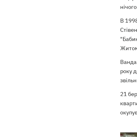
"президент не сказав чіткого ні"
нічого
В 199
Стівен
"Бабин
Житом
Ванда 
року д
звільн
21 бер
кварти
окупув