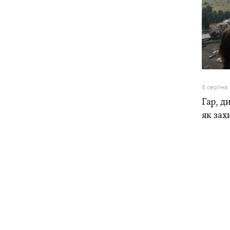
5 серпня
Гар, ди
як зах