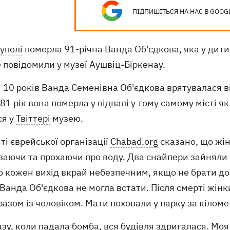
ПІДПИШІТЬСЯ НА НАС В GOOG
уполі
померла 91-річна Ванда Об'єдкова, яка у дитин
 повідомили у музеї Аушвіц-Біркенау.
ці 10 років Ванда Семенівна Об'єдкова врятувалася ві
81 рік вона померла у підвалі у тому самому місті як
ся у
Твіттері
музею.
ті єврейської організації
Chabad.org
сказано, що жін
заючи та прохаючи про воду. Два снайпери зайняли 
 кожен вихід вкрай небезпечним, якщо не брати до
Ванда Об'єдкова не могла встати. Після смерті жінки
разом із чоловіком. Мати поховали у парку за кіломе
зу, коли падала бомба, вся будівля здригалася. Моя