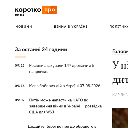
НОВИНИ
ВІЙНА В УКРАЇНІ
ПОЛІТИК
За останні 24 години
Голов
У п
Росіяни атакували 147 дронами з 5
09:23
напрямків
дит
Мапа бойових дій в Україні 07.08.2026
09:16
МАР'ЯН
Путін може напасти на НАТО до
09:07
завершення війни в Україні — розвідка
США для WSJ
Додайте Коротко про до обраного в