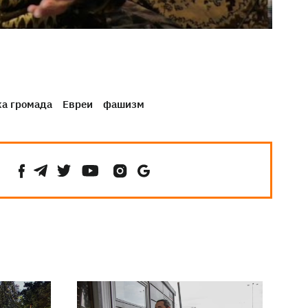
ка громада
Евреи
фашизм