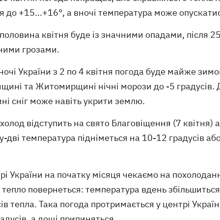
я до +15...+16°, а вночі температура може опускатис
половина квітня буде із значними опадами, після 2
ними грозами.
ночі України з 2 по 4 квітня погода буде майже зимо
щині та Житомирщині нічні морози до -5 градусів. Д
ні сніг може навіть укрити землю.
холод відступить на свято Благовіщення (7 квітня) 
у-дві температура підніметься на 10-12 градусів або
рі України на початку місяця чекаємо на похолодання
 тепло повернеться: температура вдень збільшиться 
ів тепла. Така погода протримається у центрі Україн
адусів, а дощі припиняться.