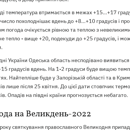
ді температура втримається в межах +15...+17 градус
 число похолоднішає вдень до +8...+10 градусів і про
ом погода очікується рівною та теплою з невеликим
е тепло - вище +20, подекуди до +25 градусів, і мо
.
дні України Одеська область несподівано виявиться
+15 градусів вдень. На 1-2 градуси буде вищою тем
ях. Найтепліше буде у Запорізькій області та в Кри
ів лише після 25 квітня. До цієї дати стовпчик тер
ів. Опадів на півдні країни прогнозується небагато.
ода на Великдень-2022
року святкування православного Великодня припадає