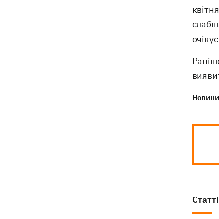
квітня
слабша
очікує
Раніш
вияви
Новини 
Статті