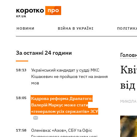
НОВИНИ
ВІЙНА В УКРАЇНІ
ПОЛІТИК
За останні 24 години
Голов
Кві
Український кандидат у судді МКС
18:13
Кішакевич не пройшов тест на знання
від
мов
18:05
Кадрова реформа Драпатого:
МИКОЛА
Валерій Маркус може стати
«генералом усіх сержантів» ЗСУ
Оленівка: «Азов», СБУ та Офіс
17:58
Генпрокурора оприлюднили нові