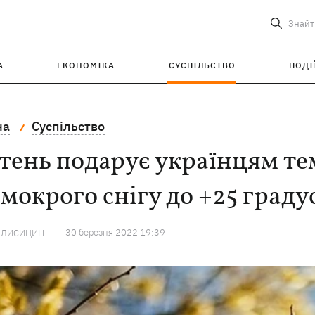
Знайт
А
ЕКОНОМІКА
СУСПІЛЬСТВО
ПОДІ
на
Суспільство
тень подарує українцям те
 мокрого снігу до +25 граду
30 березня 2022 19:39
 ЛИСИЦИН