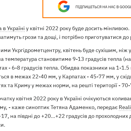
ПІДПИШІТЬСЯ НА НАС В GOOG
 в Україні
у квітні 2022 року буде досить мінливою.
атимуть грози та дощі, і потрібно приготуватися до р
ими Укргідрометцентру, квітень буде сухішим, ніж 
а температура становитиме 9-13 градусів тепла (на 6
ах - 6-8 градусів тепла. Обидва показники на 1-1.5 
ься в межах 22-40 мм, у Карпатах - 45-77 мм, у схід
ях та Криму у межах норми, на решті території - 70
очатку квітня 2022 року в Україні очікуються колив
рму, - каже синоптик Тетяна Адаменко, передає
Reali
+17, на півдні до +20...+22 градусів до прохолодних
и.