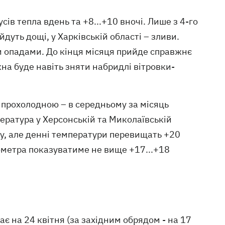
ів тепла вдень та +8...+10 вночі. Лише з 4-го
йдуть дощі, у Харківській області – зливи.
и опадами. До кінця місяця прийде справжнє
жна буде навіть зняти набридлі вітровки-
 прохолодною – в середньому за місяць
пература у Херсонській та Миколаївській
му, але денні температури перевищать +20
мометра показуватиме не вище +17...+18
 на 24 квітня (за західним обрядом - на 17