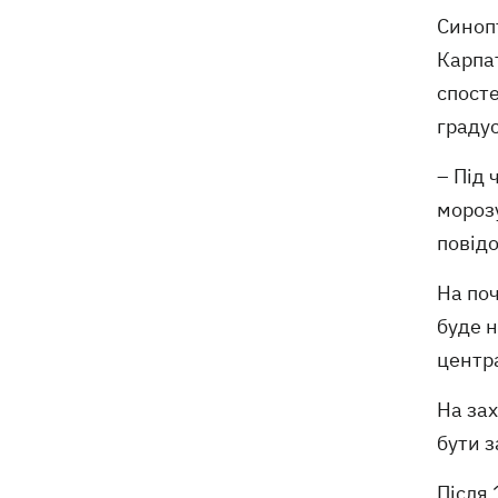
Синопт
Карпат
спосте
градус
– Під 
морозу
повід
На поч
буде н
центр
На зах
бути 
Після 