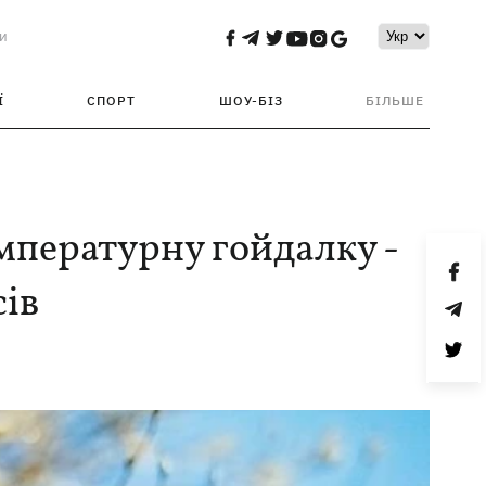
и
Ї
СПОРТ
ШОУ-БІЗ
БІЛЬШЕ
мпературну гойдалку -
сів