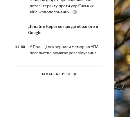
деталі теракту проти українських
військовополонених
Додайте Коротко про до обраного в
Google
У Польщі осквернили меморіал УПА -
17:50
посольство вимагає розслідування
З електрички на Дніпропетровщині
17:27
евакуювали людей – дві години вони
ЗАВАНТАЖИТИ ЩЕ
під спекою сиділи в полі, - соцмережі
Зеленський назвав терміни створення
17:20
українських систем балістики та ПРО
Херсон знеструмлений після нічних
16:38
обстрілів, воду подають за графіком