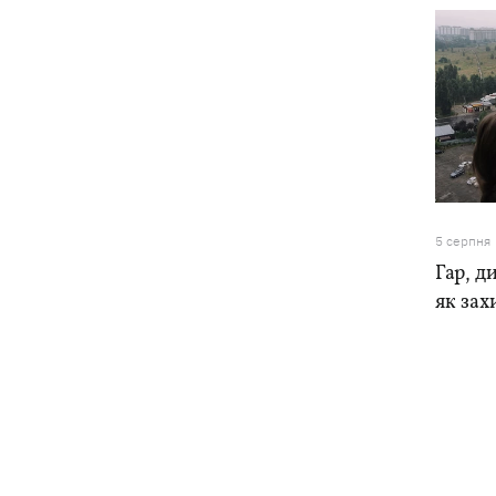
5 серпня
Гар, ди
як зах