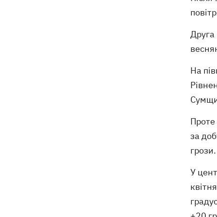
повітр
Друга 
весня
На пів
Рівнен
Сумщи
Проте 
за доб
грози.
У цент
квітня
градус
+20 гр