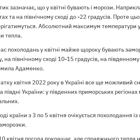
ик зазначає, що у квітні бувають і морози. Наприкла
ах та на північному сході до -22 градусів. Проте цьо
рігатимуться. Абсолютний максимум температури у кв
и тепла.
час похолодань у квітні майже щороку бувають замор
, на північному сході 10-15 градусів, на південному
омила Адаменко.
атку квітня 2022 року в Україні все ще можливий сн
а півдні України: у південних приморських регіонах 
альних.
оді країни з 3 по 5 квітня очікується похолодання і
заморозки.
10 квітня погода покращає, але справжнього тепла н