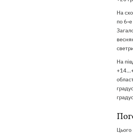
На схо
по 6-е
Загал
веснян
светри
На пів
+14...
област
градус
градус
Пог
Цього 