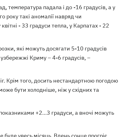
д, температура падала і до -16 градусів, а у
го року такі аномалії навряд чи
ітні - 33 градуси тепла, у Карпатах - 22
озки, які можуть досягати 5-10 градусів
 узбережжі Криму – 4-6 градусів, –
іг. Крім того, досить нестандартною погодою
може бути холодніше, ніж у східних та
з показниками +2...3 градуси, а вночі можуть
е буде увесь місяць. Вдень сонце прогріє