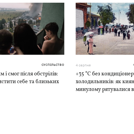
СУСПІЛЬСТВО
4 серпня
м і смог після обстрілів:
+35 °C без кондиціонер
истити себе та близьких
холодильників: як киян
минулому рятувалися в