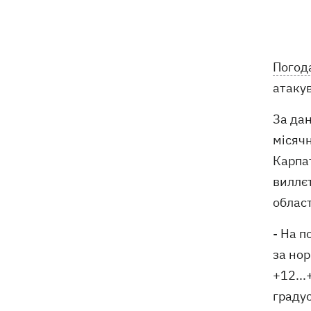
Віктор Ющенко отримав посаду в
16:31
Мінкульті
Погода
16:28
Замість Балкан - до сміттєзвалища
атакув
на Київщині: як українці врятували
чорного грифа Берліна
За дан
З послів - та під суд: які перспективи
16:06
місячн
справи Ольги Стефанішиної
Карпат
виллєт
Кажанна пояснила, як її пісні
15:34
опинилися на "Яндекс Музика"
област
- На п
У Львові відкрили виставку палиць,
15:23
присвячену інтернет-феномену зі
за но
Threads
+12...
градус