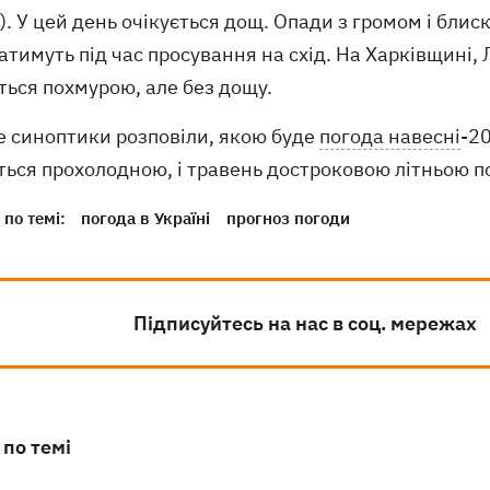
). У цей день очікується дощ. Опади з громом і блис
тимуть під час просування на схід. На Харківщині,
ться похмурою, але без дощу.
е синоптики розповіли, якою буде
погода навесні
-20
ться прохолодною, і травень достроковою літньою п
по темі:
погода в Україні
прогноз погоди
Підписуйтесь на нас в соц. мережах
 по темі