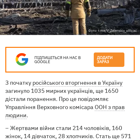
Фото: t.me/V_Zelenskiy_official
ПІДПИШІТЬСЯ НА НАС В
ДОДАТИ
GOOGLE
ЗАРАЗ
З початку
російського вторгнення в Україну
загинуло 1035 мирних українців, ще 1650
дістали поранення. Про це повідомляє
Управління Верховного комісара
ООН з прав
людини
.
– Жертвами війни стали 214 чоловіків, 160
жінок, 14 дівчаток, 28 хлопчиків. Стать ще 571