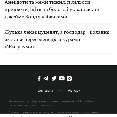
Анекдоти та меми тижня: прильоти-
прильоти, ідіть на болота і український
Джеймс Бонд з кабачками
Жулька чекає цуценят, а господар - кохання:
як живе переселенець із курами і
«Жигулями»
Контакти
Автори
Матеріали під рубриками «Новини компанії», «PR» і «Факт»
розміщені на правах реклами
Використання матеріалів дозволяється за умови розміщення
активного гіперпосилання на KP.UA в першому абзаці.