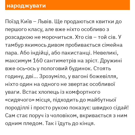
народжувати
Поїзд Київ – Львів. Ще продаються квитки до
першого класу, але вже ніхто особливо з
розсадкою не морочиться. Хто сів – той сів. У
тамбур якимось дивом пробивається сімейна
пара. Або індійці, або пакистанці. Невеликі,
максимум 160 сантиметрів на зріст. Дружині
вже ось-ось у пологовий будинок. Стоять
годину, дві... Зрозуміло, у вагоні божевілля,
ніхто один на одного не звертає особливої
уваги. Встає хлопець із комфортного
«сидячого» місця, підходить до майбутньої
породіллі і просто рукою показує: швидко сідай!
Сам стає поруч із чоловіком, вкривається з ним
одним пледом. Так і їдуть до кінця.