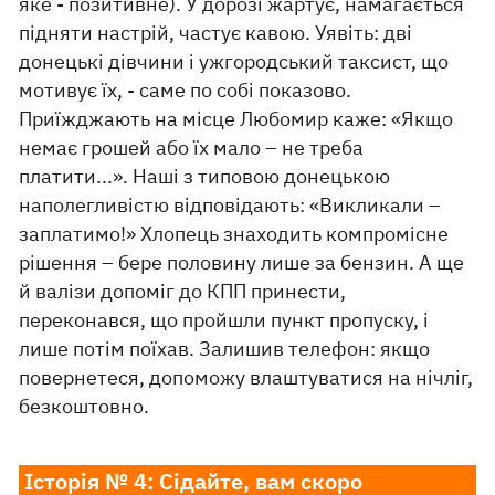
яке - позитивне). У дорозі жартує, намагається
підняти настрій, частує кавою. Уявіть: дві
донецькі дівчини і ужгородський таксист, що
мотивує їх, - саме по собі показово.
Приїжджають на місце Любомир каже: «Якщо
немає грошей або їх мало – не треба
платити...». Наші з типовою донецькою
наполегливістю відповідають: «Викликали –
заплатимо!» Хлопець знаходить компромісне
рішення – бере половину лише за бензин. А ще
й валізи допоміг до КПП принести,
переконався, що пройшли пункт пропуску, і
лише потім поїхав. Залишив телефон: якщо
повернетеся, допоможу влаштуватися на нічліг,
безкоштовно.
Історія № 4: Сідайте, вам скоро