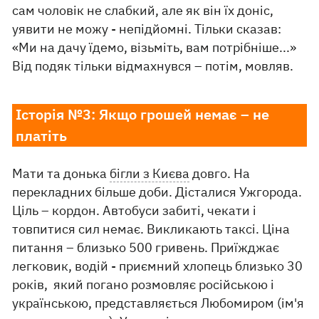
сам чоловік не слабкий, але як він їх доніс,
уявити не можу - непідйомні. Тільки сказав:
«Ми на дачу їдемо, візьміть, вам потрібніше...»
Від подяк тільки відмахнувся – потім, мовляв.
Історія №3: Якщо грошей немає – не
платіть
Мати та донька
бігли з Києва
довго. На
перекладних більше доби. Дісталися Ужгорода.
Ціль – кордон. Автобуси забиті, чекати і
товпитися сил немає. Викликають таксі. Ціна
питання – близько 500 гривень. Приїжджає
легковик, водій - приємний хлопець близько 30
років, який погано розмовляє російською і
українською, представляється Любомиром (ім'я