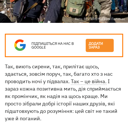
Фото: REUTERS/Михайло Палінчак
ПІДПИШІТЬСЯ НА НАС В
ДОДАТИ
GOOGLE
ЗАРАЗ
Так, виють сирени, так, прилітає щось,
здається, зовсім поруч, так, багато хто з нас
проводить ночі у підвалах.
Так – це війна.
І
зараз кожна позитивна мить, дія сприймається
як промінчик, як надія на щось краще. Ми
просто зібрали добрі історії наших друзів, які
підштовхують до розуміння: цей світ не такий
уже й поганий.