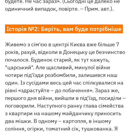
будете. Не час зараз». (Сьогодні це далеко не
одиничний випадок, повірте. – Прим. авт.).
Історія №2: Беріть, вам буде потрібніше
Живемо з сім'єю в центрі Києва вже більше 7
років, рахуй, відколи в Донецьку це безчинство
почалося. Будинок старий, як тут кажуть,
"царський". Але щасливий, минулої війни
чотири під'їзди розбомбили, залишився наш
один. Із сусідами весь цей час спілкувалися на
рівні «здрастуйте – до побачення». Зараз же,
першого дня війни, вийшли в під'їзд, посиділи –
поговорили. Наступного ранку глава сімейства
з квартири на нашому майданчику приносить
два мішки. В одному – картопля, в іншому
соління, огірки, томатний сік, тушкованка. Я