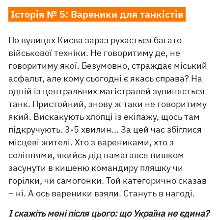
Історія № 5: Вареники для танкістів
По вулицях Києва зараз рухається багато
військової техніки. Не говоритиму де, не
говоритиму якої. Безумовно, страждає міський
асфальт, але кому сьогодні є якась справа? На
одній із центральних магістралей зупиняється
танк. Пристойний, знову ж таки не говоритиму
який. Вискакують хлопці із екіпажу, щось там
підкручують. 3-5 хвилин... За цей час збіглися
місцеві жителі. Хто з варениками, хто з
соліннями, якийсь дід намагався нишком
засунути в кишеню командиру пляшку чи
горілки, чи самогонки. Той категорично сказав
– ні. А ось вареники взяли. Стануть в нагоді.
І скажіть мені після цього: що Україна не єдина?