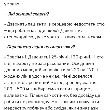
умовах.
– Які основні скарги?
- Дзвонять пацієнти із серцевою недостатністю
– що робити із задишкою? Дзвонять зі
стенокардією, дуже часто – з високим тиском.
- Переважно люди похилого віку?
- Зовсім ні. Дзвонять і 25-річні, і 30-річні. Ніхто
від інфаркту не застрахований. Ось днями
дзвонив молодий чоловік, тиск 220 на 170, і
жодних ліків удома немає. Мені довелося
згадати старовинний метод кровопускання:
300 – 500 мл вибираємо з вени шприцем,
виливаємо. Тільки самостійно, без досвіду це
робити не рекомендуємо. Просимо пошукати
медсестру поблизу або сусіда, який знає ази