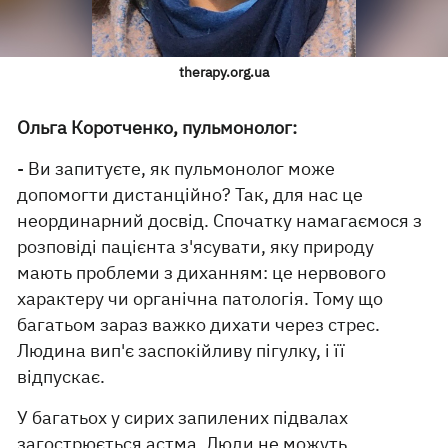
therapy.org.ua
Ольга Коротченко, пульмонолог:
- Ви запитуєте, як пульмонолог може
допомогти дистанційно? Так, для нас це
неординарний досвід. Спочатку намагаємося з
розповіді пацієнта з'ясувати, яку природу
мають проблеми з диханням: це нервового
характеру чи органічна патологія. Тому що
багатьом зараз важко дихати через стрес.
Людина вип'є заспокійливу пігулку, і її
відпускає.
У багатьох у сирих запилених підвалах
загострюється астма. Люди не можуть