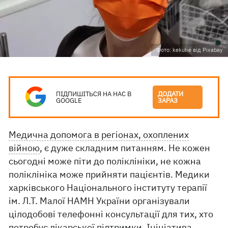
Фото: kekul-é від Pixabay
ПІДПИШІТЬСЯ НА НАС В
ДОДАТИ
GOOGLE
ЗАРАЗ
Медична допомога в регіонах, охоплених
війною
, є дуже складним питанням. Не кожен
сьогодні може піти до поліклініки, не кожна
поліклініка може прийняти пацієнтів. Медики
харківського Національного інституту терапії
ім. Л.Т. Малої НАМН України організували
цілодобові телефонні консультації для тих, хто
потребує лікарської підтримки. Ініціатива