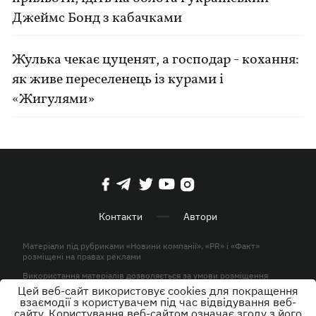
Джеймс Бонд з кабачками
Жулька чекає цуценят, а господар - кохання:
як живе переселенець із курами і
«Жигулями»
Контакти
Автори
Матеріали під рубриками «Новини компанії», «PR» і «Факт»
розміщені на правах реклами
Використання матеріалів дозволяється за умови розміщення
активного гіперпосилання на KP.UA в першому абзаці.
Цей веб-сайт використовує cookies для покращення
взаємодії з користувачем під час відвідування веб-
© ТОВ «ЮЛАВ МЕДІА» 2026. Всі права захищені.
сайту. Користування веб-сайтом означає згоду з його