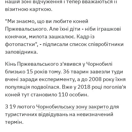
нашій зоні відчуження і тепер вважаються її
візитною карткою.
"Ми знаємо, що ви любите коней
Пржевальського. Але їхні діти - ніби іграшкові
конячки, милота зашкалює. Кадр із
фотопастки", - підписали список співробітники
заповідника.
Кінь Пржевальського з'явився у Чорнобилі
близько 15 років тому. 36 тварин завезли туди
вчені заради експерименту, а до 2008 року їхня
популяція подвоїлася. Вже у 2018 році поголів'я
коней тут становило 110 особин.
З 19 лютого
Чорнобильську зону закрито
для
туристичних відвідувань на невизначений
термін.