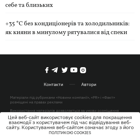
себе та близьких
+35 °C без кондиціонерів та холодильників:
як кияни в минулому рятувалися від спеки
Контакти
Автори
Матеріали під рубриками «Новини компанії», «PR» і «Факт»
розміщені на правах реклами
Використання матеріалів дозволяється за умови розміщення
активного гіперпосилання на KP.UA в першому абзаці.
Цей веб-сайт використовує cookies для покращення
взаємодії з користувачем під час відвідування веб-
© ТОВ «ЮЛАВ МЕДІА» 2026. Всі права захищені.
сайту. Користування веб-сайтом означає згоду з його
ПОЛІТИКОЮ COOKIES