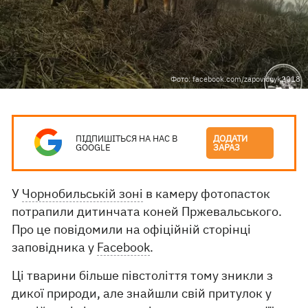
Фото: facebook.com/zapovidnyk2018
ПІДПИШІТЬСЯ НА НАС В
ДОДАТИ
GOOGLE
ЗАРАЗ
У
Чорнобильській зоні
в камеру фотопасток
потрапили дитинчата коней Пржевальського.
Про це повідомили на офіційній сторінці
заповідника у
Facebook
.
Ці тварини більше півстоліття тому зникли з
дикої природи, але знайшли свій притулок у