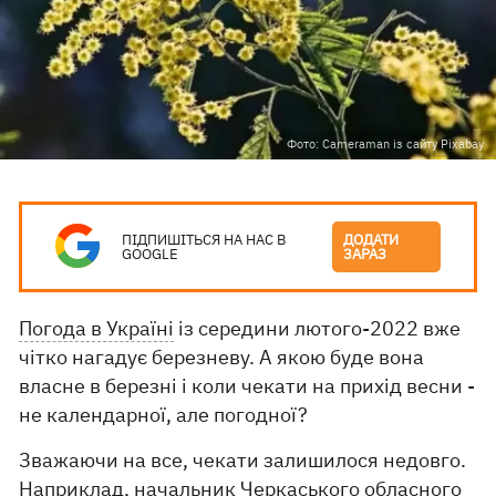
Фото: Сameraman із сайту Pixabay
ПІДПИШІТЬСЯ НА НАС В
ДОДАТИ
GOOGLE
ЗАРАЗ
Погода в Україні
із середини лютого-2022 вже
чітко нагадує березневу. А якою буде вона
власне в березні і коли чекати на прихід весни -
не календарної, але погодної?
Зважаючи на все, чекати залишилося недовго.
Наприклад, начальник Черкаського обласного