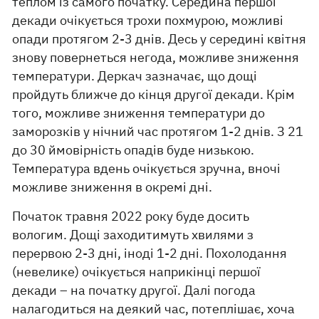
теплом із самого початку. Середина першої
декади очікується трохи похмурою, можливі
опади протягом 2-3 днів. Десь у середині квітня
знову повернеться негода, можливе зниження
температури. Деркач зазначає, що дощі
пройдуть ближче до кінця другої декади. Крім
того, можливе зниження температури до
заморозків у нічний час протягом 1-2 днів. З 21
до 30 ймовірність опадів буде низькою.
Температура вдень очікується зручна, вночі
можливе зниження в окремі дні.
Початок травня 2022 року буде досить
вологим. Дощі заходитимуть хвилями з
перервою 2-3 дні, іноді 1-2 дні. Похолодання
(невелике) очікується наприкінці першої
декади – на початку другої. Далі погода
налагодиться на деякий час, потеплішає, хоча