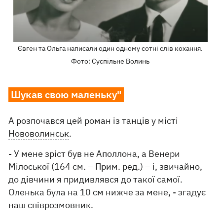
Євген та Ольга написали один одному сотні слів кохання.
Фото: Суспільне Волинь
Шукав свою маленьку"
А розпочався цей роман із танців у місті
Нововолинськ
.
- У мене зріст був не Аполлона, а Венери
Мілоської (164 см. – Прим. ред.) – і, звичайно,
до дівчини я придивлявся до такої самої.
Оленька була на 10 см нижче за мене, - згадує
наш співрозмовник.