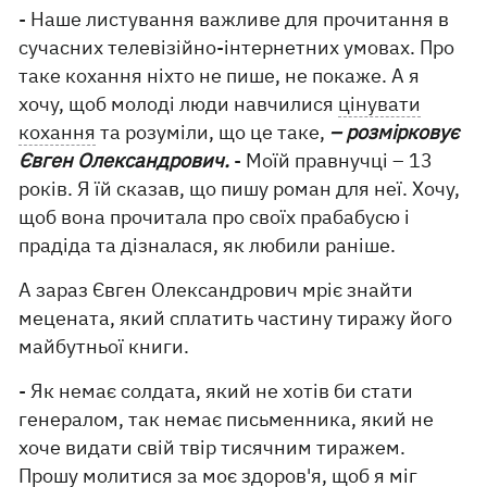
- Наше листування важливе для прочитання в
сучасних телевізійно-інтернетних умовах. Про
таке кохання ніхто не пише, не покаже. А я
хочу, щоб молоді люди навчилися
цінувати
кохання
та розуміли, що це таке,
– розмірковує
Євген Олександрович.
- Моїй правнучці – 13
років. Я їй сказав, що пишу роман для неї. Хочу,
щоб вона прочитала про своїх прабабусю і
прадіда та дізналася, як любили раніше.
А зараз Євген Олександрович мріє знайти
мецената, який сплатить частину тиражу його
майбутньої книги.
- Як немає солдата, який не хотів би стати
генералом, так немає письменника, який не
хоче видати свій твір тисячним тиражем.
Прошу молитися за моє здоров'я, щоб я міг