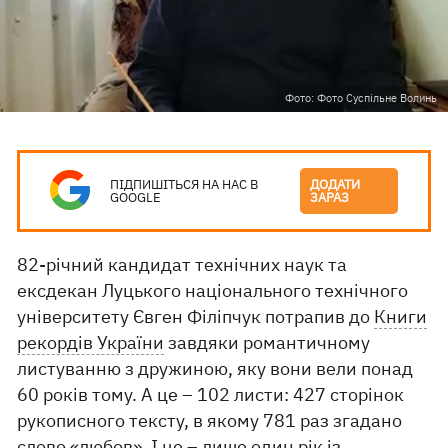
Фото: Фото Суспільне Волинь
ПІДПИШІТЬСЯ НА НАС В
ДОДАТИ
GOOGLE
ЗАРАЗ
82-річний кандидат технічних наук та
ексдекан Луцького національного технічного
університету Євген Філіпчук потрапив до
Книги
рекордів України
завдяки романтичному
листуванню з дружиною, яку вони вели понад
60 років тому. А це – 102 листи: 427 сторінок
рукописного тексту, в якому 781 раз згадано
слово «любов». І це – лише один рік із