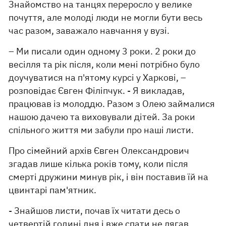
Знайомство на танцях переросло у велике
почуття, але молоді люди не могли бути весь
час разом, заважало навчання у вузі.
– Ми писали один одному 3 роки. 2 роки до
весілля та рік після, коли мені потрібно було
доучуватися на п'ятому курсі у Харкові, –
розповідає Євген Філіпчук. - Я викладав,
працював із молоддю. Разом з Олею займалися
нашою дачею та виховували дітей. За роки
спільного життя ми забули про наші листи.
Про сімейний архів Євген Олександрович
згадав лише кілька років тому, коли після
смерті дружини минув рік, і він поставив їй на
цвинтарі пам'ятник.
- Знайшов листи, почав їх читати десь о
четвертій годині дня і вже спати не лягав.