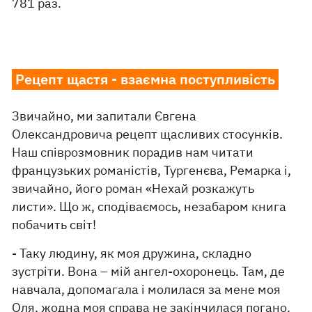
781 раз.
Рецепт щастя - взаємна поступливість
Звичайно, ми запитали Євгена
Олександровича рецепт щасливих стосунків.
Наш співрозмовник порадив нам читати
французьких романістів, Тургенєва, Ремарка і,
звичайно, його роман «Нехай розкажуть
листи». Що ж, сподіваємось, незабаром книга
побачить світ!
- Таку людину, як моя дружина, складно
зустріти. Вона – мій ангел-охоронець. Там, де
навчала, допомагала і молилася за мене моя
Оля, жодна моя справа не закінчилася погано.