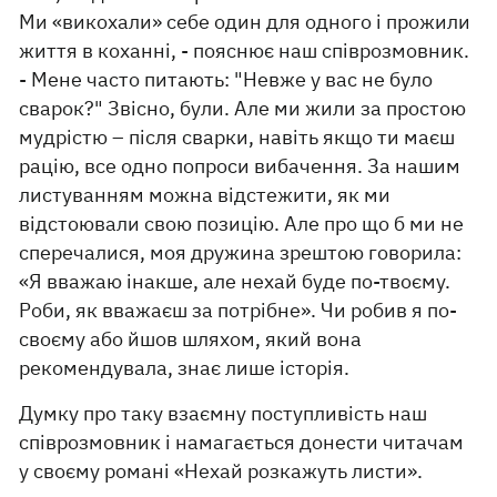
Ми «викохали» себе один для одного і прожили
життя в коханні, - пояснює наш співрозмовник.
- Мене часто питають: "Невже у вас не було
сварок?" Звісно, були. Але ми жили за простою
мудрістю – після сварки, навіть якщо ти маєш
рацію, все одно попроси вибачення. За нашим
листуванням можна відстежити, як ми
відстоювали свою позицію. Але про що б ми не
сперечалися, моя дружина зрештою говорила:
«Я вважаю інакше, але нехай буде по-твоєму.
Роби, як вважаєш за потрібне». Чи робив я по-
своєму або йшов шляхом, який вона
рекомендувала, знає лише історія.
Думку про таку взаємну поступливість наш
співрозмовник і намагається донести читачам
у своєму романі «Нехай розкажуть листи».