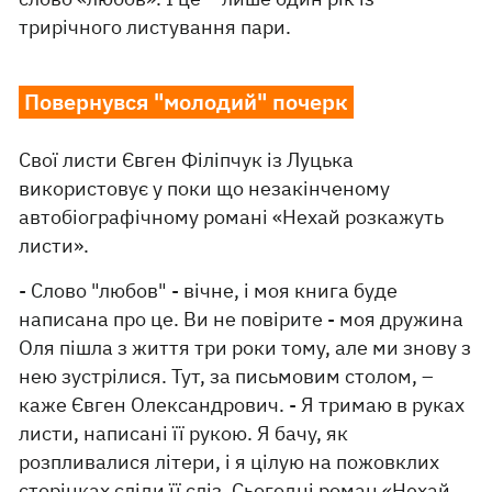
трирічного листування пари.
Повернувся "молодий" почерк
Свої листи Євген Філіпчук із Луцька
використовує у поки що незакінченому
автобіографічному романі «Нехай розкажуть
листи».
- Слово "любов" - вічне, і моя книга буде
написана про це. Ви не повірите - моя дружина
Оля пішла з життя три роки тому, але ми знову з
нею зустрілися. Тут, за письмовим столом, –
каже Євген Олександрович. - Я тримаю в руках
листи, написані її рукою. Я бачу, як
розпливалися літери, і я цілую на пожовклих
сторінках сліди її сліз. Сьогодні роман «Нехай