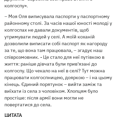
колгоспу».
– Моя Оля виписувала паспорти у паспортному
районному столі. За часів нашої юності молоді у
колгоспах не давали документів, щоб
утримувати людей у селі. А моїй коханій
дозволили виписати собі паспорт як нагороду
за те, що вона там працювала, – згадує наш
співрозмовник. - Це стало для неї путівкою в
життя: раніше дівчата були прив'язані до
колгоспу. Що чекало на неї в селі? Тут можна
працювати колгоспницею, дояркою – і на цьому
кінець. Єдиний порятунок – вийти заміж та
виїхати із села з чоловіком. Хлопцям було
простіше: після армії вони могли не
повертатися до села.
ЦИТАТА