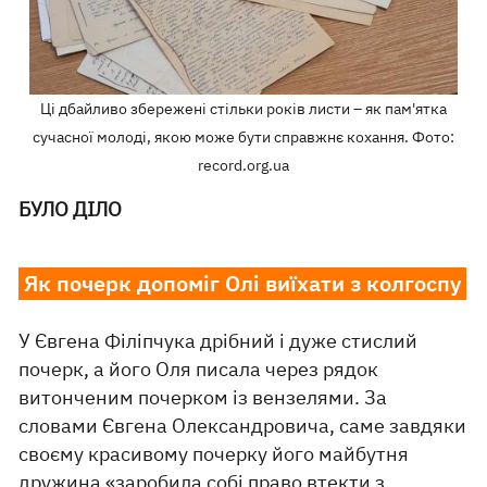
Ці дбайливо збережені стільки років листи – як пам'ятка
сучасної молоді, якою може бути справжнє кохання. Фото:
record.org.ua
БУЛО ДІЛО
Як почерк допоміг Олі виїхати з колгоспу
У Євгена Філіпчука дрібний і дуже стислий
почерк, а його Оля писала через рядок
витонченим почерком із вензелями. За
словами Євгена Олександровича, саме завдяки
своєму красивому почерку його майбутня
дружина «заробила собі право втекти з