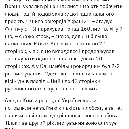
Вранці ухвалив рішення: листи мають побачити
люди. Тоді й подав заявку до Національного
проекту «Книга рекордів України», – згадує
Філіпчук. – Я нарахував понад 160 листів. «Ну й
що, – скаже хтось, – може, деякі й більше
написали». Може. Але я маю листи по 20
сторінок, у які я не вкладався і продовжував
закінчувати один лист на наступних 20
сторінках. А у Олі найбільш рекордним був 2-й
рік листування. Один лист вона писала мені
вісім днів поспіль. Вийшло 42 сторінки
рукописного тексту шкільного зошита.
Але до Книги рекордів України листи
потрапили не за їхню кількість чи обсяг, а за те,
скільки разів там зустрічалося слово «любов».
Тільки за другий рік листування воно фігурує