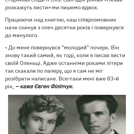
розкажуть листи» ми пишемо вдвох.
Працюючи над книгою, наш співрозмовник
наче скинув з плеч десятки років і повернувся
до минулого.
- До мене повернувся "молодий" почерк. Він
знову такий самий, як тоді, коли я писав листи
своїй Оленьці. Адже останніми роками літери
так скакали по паперу, що я сам не міг
розібрати написане. Все-таки мені вже 83-й
рік,
– каже Євген Філіпчук.