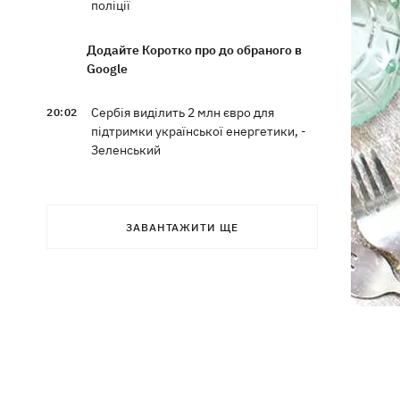
поліції
Додайте Коротко про до обраного в
Google
Сербія виділить 2 млн євро для
20:02
підтримки української енергетики, -
Зеленський
Чат Telegram, де координувалися акції
19:23
за Федорова, видалили після
ЗАВАНТАЖИТИ ЩЕ
затримання адміну
Чемпіон ММА Гудзь уїдливо
18:59
відреагував на своє відсторонення із
проекту до Дня Незалежності
Компанія OpenAI призупинила тести
18:16
ІІ-моделі Astra через побоювання з
приводу її кіберможливостей