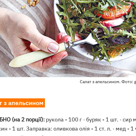
Салат з апельсином. Фото: 
т з апельсином
НО (на 2 порції):
рукола - 100 г · буряк - 1 шт. · сир 
ин - 1 шт. Заправка: оливкова олія - 1 ст. л. · мед - 1 ч