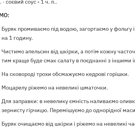
л. · соєвий соус - 1 ч. л..
МО:
Буряк промиваємо під водою, загортаємо у фольгу і 
на 1 годину.
Чистимо апельсин від шкірки, а потім кожну часточ
тим краще буде смак салату в поєднанні з іншими і
На сковороді трохи обсмажуємо кедрові горішки.
Моцарелу ріжемо на невеликі шматочки.
Для заправки: в невелику ємність наливаємо оливко
зернисту гірчицю. Перемішуємо до однорідної маси
Буряк очищаємо від шкірки і ріжемо на невеликі ч