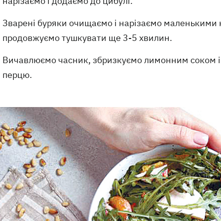
нарізаємо і додаємо до цибулі.
Зварені буряки очищаємо і нарізаємо маленькими к
продовжуємо тушкувати ще 3-5 хвилин.
Вичавлюємо часник, збризкуємо лимонним соком і з
перцю.