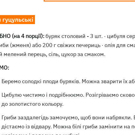
 гуцульські
НО (на 4 порції):
буряк столовий - 3 шт. · цибуля сере
риби (жменя) або 200 г свіжих печериць · олія для смаж
 мелений перець, сіль, цукор за смаком.
МО:
Беремо солодкі плоди буряків. Можна зварити їх аб
Цибулю чистимо і подрібнюємо. Розігріваємо сково
до золотистого кольору.
Гриби заздалегідь замочуємо, щоб вони набрякли. В
дістаємо із відвару. Можна білі гриби замінити на п