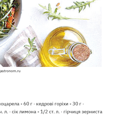
gastronom.ru
моцарела - 60 г · кедрові горіхи - 30 г ·
. л. · сік лимона - 1/2 ст. л. · гірчиця зерниста