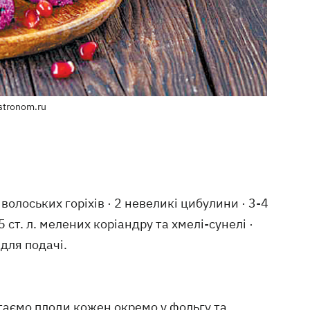
stronom.ru
волоських горіхів · 2 невеликі цибулини · 3-4
5 ст. л. мелених коріандру та хмелі-сунелі ·
для подачі.
ртаємо плоди кожен окремо у фольгу та