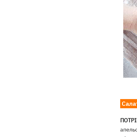
Сала
ПОТРІБ
апельс