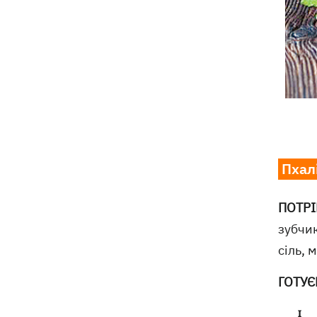
Пхалі
ПОТРІБ
зубчик
сіль, 
ГОТУЄ