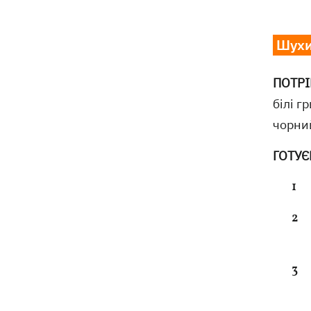
У Болгарії дрон вибухнув неподалік
17:48
Шухи
великого газопроводу
Після тривалої хвороби в Аргентині
ПОТРІБ
17:07
помер батько Ліонеля Мессі
білі г
чорний
У Марганці та сусідніх населених
16:39
пунктах відновили водопостачання
ГОТУЄ
Росіяни атакували рейсовий автобус у
16:11
Нікополі - є жертви
16:00
Кінець світу на 7 секунд: соцмережі в
паніці, чекаючи 12 серпня, і до чого
тут НАСА