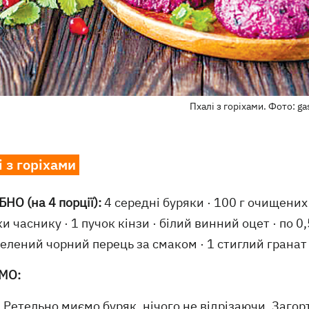
Пхалі з горіхами. Фото: ga
 з горіхами
НО (на 4 пор­ції):
4 середні буряки · 100 г очищених 
и часнику · 1 пучок кінзи · білий винний оцет · по 0,
мелений чорний перець за смаком · 1 стиглий гранат 
МО:
Ретельно миємо буряк, нічого не відрізаючи. Заго