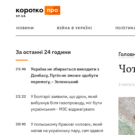
НОВИНИ
ВІЙНА В УКРАЇНІ
ПОЛІТИК
За останні 24 години
Голов
Чот
Україна не збирається виходити з
21:46
Донбасу, Путін не зможе здобути
перемогу, - Зеленський
3 лютого
У Болгарії заявили, що дрон, який
21:22
вибухнув біля газопроводу, міг бути
українським - МЗС відреагувало
У польському Кракові чоловік, який
20:41
напав на українську пару, сам здався