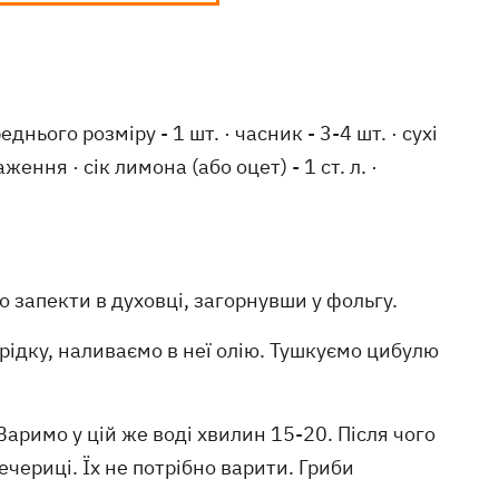
днього розміру - 1 шт. · часник - 3-4 шт. · сухі
ення · сік лимона (або оцет) - 1 ст. л. ·
о запекти в духовці, загорнувши у фольгу.
рідку, наливаємо в неї олію. Тушкуємо цибулю
аримо у цій же воді хвилин 15-20. Після чого
ечериці. Їх не потрібно варити. Гриби