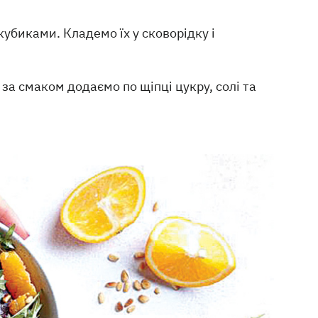
убиками. Кладемо їх у сковорідку і
а смаком додаємо по щіпці цукру, солі та