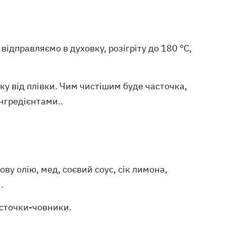
відправляємо в духовку, розігріту до 180 °С,
ку від плівки. Чим чистішим буде часточка,
нгредієнтами..
ву олію, мед, соєвий соус, сік лимона,
.
асточки-човники.