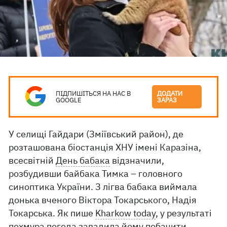
ПІДПИШІТЬСЯ НА НАС В
ДОДАТИ
GOOGLE
ЗАРАЗ
У селищі Гайдари (Зміївський район), де
розташована біостанція ХНУ імені Каразіна,
всесвітній
День бабака
відзначили,
розбудивши байбака Тимка – головного
синоптика України. З лігва бабака виймала
донька вченого Віктора Токарського, Надія
Токарська. Як пише
Kharkow today
, у результаті
похмура погода завадила йому побачити