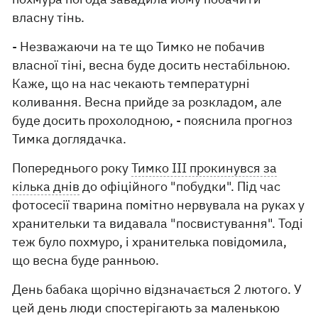
власну тінь.
- Незважаючи на те що Тимко не побачив
власної тіні, весна буде досить нестабільною.
Каже, що на нас чекають температурні
коливання. Весна прийде за розкладом, але
буде досить прохолодною, - пояснила прогноз
Тимка доглядачка.
Попереднього року
Тимко III прокинувся за
кілька днів
до офіційного "побудки". Під час
фотосесії тварина помітно нервувала на руках у
хранительки та видавала "посвистування". Тоді
теж було похмуро, і хранителька повідомила,
що весна буде ранньою.
День бабака щорічно відзначається 2 лютого. У
цей день люди спостерігають за маленькою