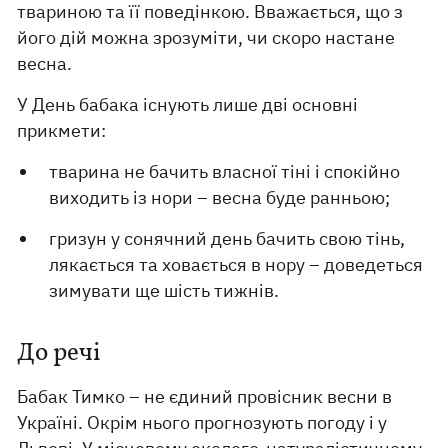
твариною та її поведінкою. Вважається, що з
його дій можна зрозуміти, чи скоро настане
весна.
У День бабака існують лише дві основні
прикмети:
тварина не бачить власної тіні і спокійно
виходить із нори – весна буде ранньою;
гризун у сонячний день бачить свою тінь,
лякається та ховається в нору – доведеться
зимувати ще шість тижнів.
До речі
Бабак Тимко – не єдиний провісник весни в
Україні. Окрім нього прогнозують погоду і у