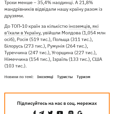
Трохи менше – 35,4% наодинці. А 21,8%
мандрівників відвідали нашу країну разом із
друзями.
До ТОП-10 країн за кількістю
іноземців, які
в'їхали в Україну
, увійшли Молдова (1,054 млн
осіб), Росія (519 тис.), Польща (311 тис.),
Білорусь (273 тис.), Румунія (264 тис.),
Туреччина (247 тис.), Угорщина (227 тис.),
Німеччина (154 тис.), Ізраїль (133 тис.), США
(103 тис.).
Новини по темі:
Іноземці
Туристы
Туризм
Підписуйтесь на нас в соц. мережах