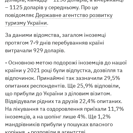
– 1125 доларів у середньому. Про це
повідомляє
Державне агентство розвитку
туризму України
.
За даними відомства, загалом іноземці
протягом 7-9 днів перебуванняв країні
витрачали 929 доларів.
- Основною метою подорожі іноземців до нашої
країни у 2021 році були відпустка, дозвілля та
відпочинок. Принаймні так зазначили 29,5%
опитаних респондентів. Ще 25,9% відповіли,
що прибули до України з діловим візитом.
Відвідували рідних та друзів 22,4% опитаних.
На лікування та оздоровлення приїхали 11,7%
іноземців, а на шопінг лише 4%. Ще 1,2%
мандрівників прибули у пошуках власного
коріння, - розповіли в агентстві.