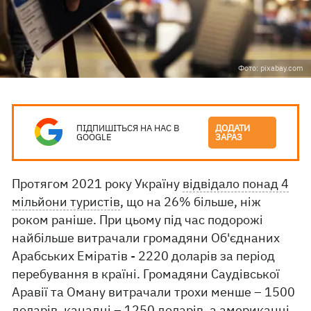
Фото: pixabay.com
ПІДПИШІТЬСЯ НА НАС В
ДОДАТИ
GOOGLE
ЗАРАЗ
Протягом 2021 року Україну
відвідало понад 4
мільйони туристів
, що на 26% більше, ніж
роком раніше. При цьому під час подорожі
найбільше витрачали громадяни Об'єднаних
Арабських Еміратів - 2220 доларів за період
перебування в країні. Громадяни Саудівської
Аравії та Оману витрачали трохи менше – 1500
доларів, канадці – 1250 доларів, а американці