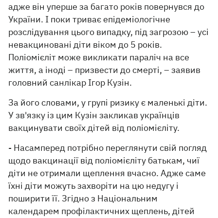
адже він уперше за багато років повернувся до
України. І поки триває епідеміологічне
розслідування цього випадку, під загрозою – усі
невакциновані діти віком до 5 років.
Поліомієліт може викликати параліч на все
життя, а іноді – призвести до смерті, – заявив
головний санлікар Ігор Кузін.
За його словами, у групі ризику є маленькі діти.
У зв'язку із цим Кузін закликав українців
вакцинувати своїх дітей від поліомієліту.
- Насамперед потрібно переглянути свій погляд
щодо вакцинації від поліомієліту батькам, чиї
діти не отримали щеплення вчасно. Адже саме
їхні діти можуть захворіти на цю недугу і
поширити її. Згідно з Національним
календарем профілактичних щеплень, дітей