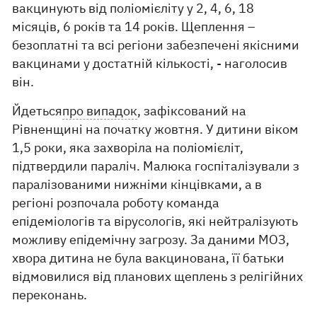
вакцинують від поліомієліту у 2, 4, 6, 18
місяців, 6 років та 14 років. Щеплення –
безоплатні та всі регіони забезпечені якісними
вакцинами у достатній кількості, - наголосив
він.
Йдеться
про випадок
, зафіксований на
Рівненщині на початку жовтня. У дитини віком
1,5 роки, яка захворіла на поліомієліт,
підтвердили параліч. Малюка госпіталізували з
паралізованими нижніми кінцівками, а в
регіоні розпочала роботу команда
епідеміологів та вірусологів, які нейтралізують
можливу епідемічну загрозу. За даними МОЗ,
хвора дитина не була вакцинована, її батьки
відмовилися від планових щеплень з релігійних
переконань.